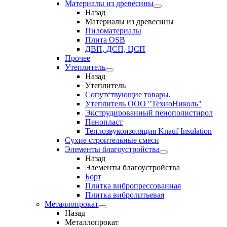
Материалы из древесины
Назад
Материалы из древесины
Пиломатериалы
Плита OSB
ДВП, ДСП, ЦСП
Прочее
Утеплитель
Назад
Утеплитель
Сопутствующие товары,
Утеплитель ООО "ТехноНиколь"
Экструдированный пенополистирол
Пенопласт
Теплозвукоизоляция Knauf Insulation
Сухие строительные смеси
Элементы благоустройства
Назад
Элементы благоустройства
Борт
Плитка вибропрессованная
Плитка вибролитьевая
Металлопрокат
Назад
Металлопрокат