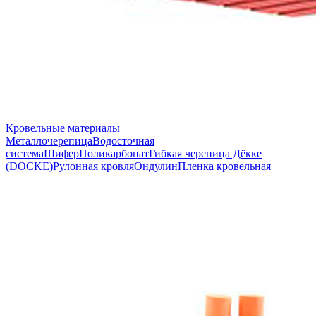
Кровельные материалы
Металлочерепица
Водосточная
система
Шифер
Поликарбонат
Гибкая черепица Дёкке
(DOCKE)
Рулонная кровля
Ондулин
Пленка кровельная