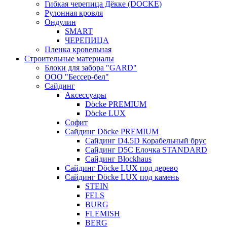
Гибкая черепица Дёкке (DOCKE)
Рулонная кровля
Ондулин
SMART
ЧЕРЕПИЦА
Пленка кровельная
Строительные материалы
Блоки для забора "GARD"
ООО "Бессер-бел"
Сайдинг
Аксессуары
Döcke PREMIUM
Döcke LUX
Софит
Сайдинг Döcke PREMIUM
Сайдинг D4.5D Корабельный брус
Сайдинг D5С Елочка STANDARD
Сайдинг Blockhaus
Сайдинг Döcke LUX под дерево
Сайдинг Döcke LUX под камень
STEIN
FELS
BURG
FLEMISH
BERG