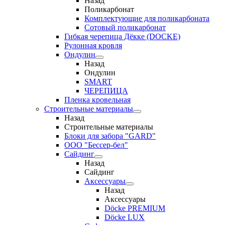
Назад
Поликарбонат
Комплектующие для поликарбоната
Сотовый поликарбонат
Гибкая черепица Дёкке (DOCKE)
Рулонная кровля
Ондулин
Назад
Ондулин
SMART
ЧЕРЕПИЦА
Пленка кровельная
Строительные материалы
Назад
Строительные материалы
Блоки для забора "GARD"
ООО "Бессер-бел"
Сайдинг
Назад
Сайдинг
Аксессуары
Назад
Аксессуары
Döcke PREMIUM
Döcke LUX