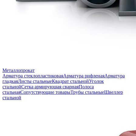
Металлопрокат
Арматура стеклопластиковая
Арматура рифленая
Арматура
гладкая
Листы стальные
Квадрат стальной
Уголок
стальной
Сетка армирующая сварная
Полоса
стальная
Сопутствующие товары
Трубы стальные
Швеллер
стальной