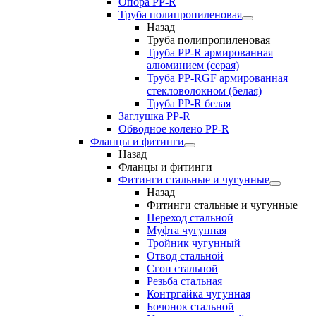
Опора PP-R
Труба полипропиленовая
Назад
Труба полипропиленовая
Труба PP-R армированная
алюминием (серая)
Труба PP-RGF армированная
стекловолокном (белая)
Труба РР-R белая
Заглушка PP-R
Обводное колено PP-R
Фланцы и фитинги
Назад
Фланцы и фитинги
Фитинги стальные и чугунные
Назад
Фитинги стальные и чугунные
Переход стальной
Муфта чугунная
Тройник чугунный
Отвод стальной
Сгон стальной
Резьба стальная
Контргайка чугунная
Бочонок стальной