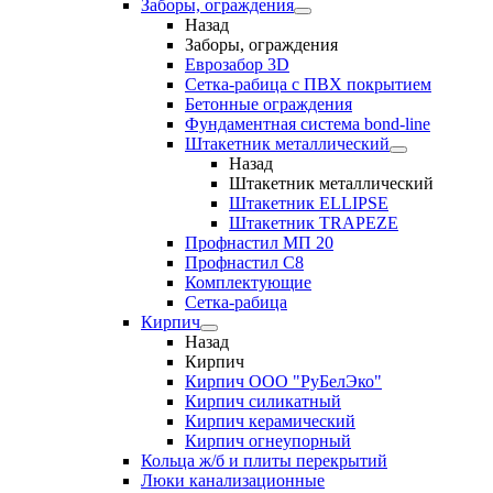
Заборы, ограждения
Назад
Заборы, ограждения
Еврозабор 3D
Сетка-рабица с ПВХ покрытием
Бетонные ограждения
Фундаментная система bond-line
Штакетник металлический
Назад
Штакетник металлический
Штакетник ELLIPSE
Штакетник TRAPEZE
Профнастил МП 20
Профнастил С8
Комплектующие
Сетка-рабица
Кирпич
Назад
Кирпич
Кирпич ООО "РуБелЭко"
Кирпич силикатный
Кирпич керамический
Кирпич огнеупорный
Кольца ж/б и плиты перекрытий
Люки канализационные