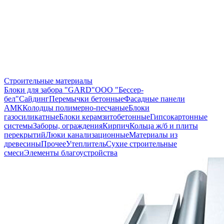
Строительные материалы
Блоки для забора "GARD"
ООО "Бессер-
бел"
Сайдинг
Перемычки бетонные
Фасадные панели
АМК
Колодцы полимерно-песчаные
Блоки
газосиликатные
Блоки керамзитобетонные
Гипсокартонные
системы
Заборы, ограждения
Кирпич
Кольца ж/б и плиты
перекрытий
Люки канализационные
Материалы из
древесины
Прочее
Утеплитель
Сухие строительные
смеси
Элементы благоустройства