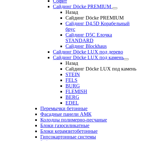
Софит
Сайдинг Döcke PREMIUM
Назад
Сайдинг Döcke PREMIUM
Сайдинг D4.5D Корабельный
брус
Сайдинг D5С Елочка
STANDARD
Сайдинг Blockhaus
Сайдинг Döcke LUX под дерево
Сайдинг Döcke LUX под камень
Назад
Сайдинг Döcke LUX под камень
STEIN
FELS
BURG
FLEMISH
BERG
EDEL
Перемычки бетонные
Фасадные панели АМК
Колодцы полимерно-песчаные
Блоки газосиликатные
Блоки керамзитобетонные
Гипсокартонные системы