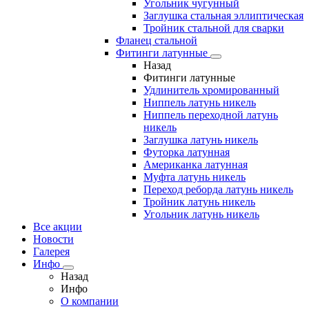
Угольник чугунный
Заглушка стальная эллиптическая
Тройник стальной для сварки
Фланец стальной
Фитинги латунные
Назад
Фитинги латунные
Удлинитель хромированный
Ниппель латунь никель
Ниппель переходной латунь
никель
Заглушка латунь никель
Футорка латунная
Американка латунная
Муфта латунь никель
Переход реборда латунь никель
Тройник латунь никель
Угольник латунь никель
Все акции
Новости
Галерея
Инфо
Назад
Инфо
О компании