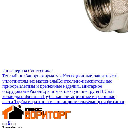
Инженерная Сантехника
Теплый пол
Запорная арматура
Изоляционные, защитные и
уплотнительные материалы
Контрольно-измерительные
приборы
Метизы и крепежные изделия
Санитарное
оборудование
Радиаторы и комплектующие
Труба ПЭ для
хол.воды и фитинги
Трубы канализационные и фасонные
части
Трубы и фитинги из полипропилена
Фланцы и фитинги
0
Телефоны