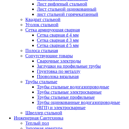
Лист рифленый стальной
Лист стальной оцинкованный
лист стальной горячекатанный
Квадрат стальной
Уголок стальной
Сетка армирующая сварная
Сетка сварная d 4 мм
Сетка сварная d 3 мм
Сетка сварная d 5 мм
Полоса стальная
Сопутствующие товары
Сварочные электроды
Заглушки на профильные трубы
Грунтовка по металлу
Проволока вязальная
Трубы стальные
Трубы стальные водогазопроводные
Трубы стальные электросварные
Трубы стальные профильные
Трубы оцинкованные водогазопроводные
(ВГП) и электросварные
Швеллер стальной
Инженерная Сантехника
Теплый пол
Запорная арматура