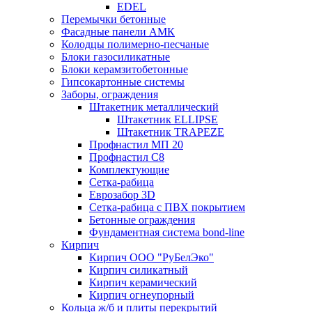
EDEL
Перемычки бетонные
Фасадные панели АМК
Колодцы полимерно-песчаные
Блоки газосиликатные
Блоки керамзитобетонные
Гипсокартонные системы
Заборы, ограждения
Штакетник металлический
Штакетник ELLIPSE
Штакетник TRAPEZE
Профнастил МП 20
Профнастил С8
Комплектующие
Сетка-рабица
Еврозабор 3D
Сетка-рабица с ПВХ покрытием
Бетонные ограждения
Фундаментная система bond-line
Кирпич
Кирпич ООО "РуБелЭко"
Кирпич силикатный
Кирпич керамический
Кирпич огнеупорный
Кольца ж/б и плиты перекрытий