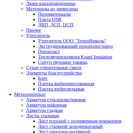
Люки канализационные
Материалы из древесины
Пиломатериалы
Плита OSB
ДВП, ДСП, ЦСП
Прочее
Утеплитель
Утеплитель ООО "ТехноНиколь"
Экструдированный пенополистирол
Пенопласт
Теплозвукоизоляция Knauf Insulation
Сопутствующие товары,
Сухие строительные смеси
Элементы благоустройства
Борт
Плитка вибропрессованная
Плитка вибролитьевая
Металлопрокат
Арматура стеклопластиковая
Арматура рифленая
Арматура гладкая
Листы стальные
Лист плоский с полимерным покрытием
Лист стальной холоднокатаный
Лист просечно-вытяжной