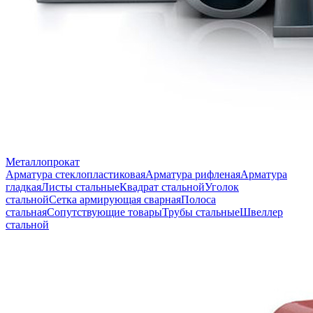
Металлопрокат
Арматура стеклопластиковая
Арматура рифленая
Арматура
гладкая
Листы стальные
Квадрат стальной
Уголок
стальной
Сетка армирующая сварная
Полоса
стальная
Сопутствующие товары
Трубы стальные
Швеллер
стальной