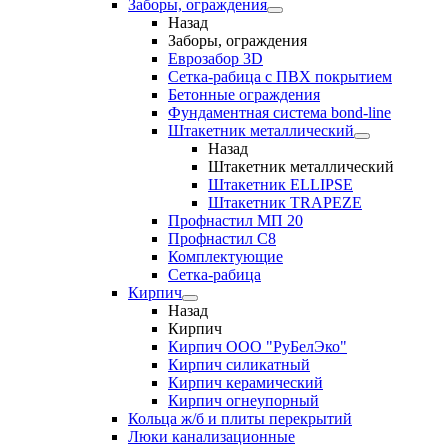
Заборы, ограждения
Назад
Заборы, ограждения
Еврозабор 3D
Сетка-рабица с ПВХ покрытием
Бетонные ограждения
Фундаментная система bond-line
Штакетник металлический
Назад
Штакетник металлический
Штакетник ELLIPSE
Штакетник TRAPEZE
Профнастил МП 20
Профнастил С8
Комплектующие
Сетка-рабица
Кирпич
Назад
Кирпич
Кирпич ООО "РуБелЭко"
Кирпич силикатный
Кирпич керамический
Кирпич огнеупорный
Кольца ж/б и плиты перекрытий
Люки канализационные