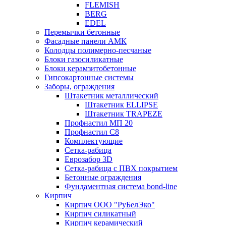
FLEMISH
BERG
EDEL
Перемычки бетонные
Фасадные панели АМК
Колодцы полимерно-песчаные
Блоки газосиликатные
Блоки керамзитобетонные
Гипсокартонные системы
Заборы, ограждения
Штакетник металлический
Штакетник ELLIPSE
Штакетник TRAPEZE
Профнастил МП 20
Профнастил С8
Комплектующие
Сетка-рабица
Еврозабор 3D
Сетка-рабица с ПВХ покрытием
Бетонные ограждения
Фундаментная система bond-line
Кирпич
Кирпич ООО "РуБелЭко"
Кирпич силикатный
Кирпич керамический