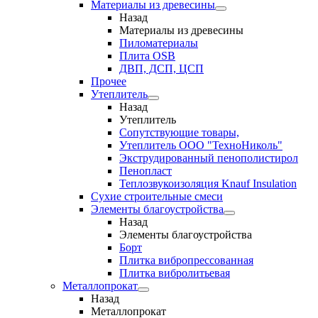
Материалы из древесины
Назад
Материалы из древесины
Пиломатериалы
Плита OSB
ДВП, ДСП, ЦСП
Прочее
Утеплитель
Назад
Утеплитель
Сопутствующие товары,
Утеплитель ООО "ТехноНиколь"
Экструдированный пенополистирол
Пенопласт
Теплозвукоизоляция Knauf Insulation
Сухие строительные смеси
Элементы благоустройства
Назад
Элементы благоустройства
Борт
Плитка вибропрессованная
Плитка вибролитьевая
Металлопрокат
Назад
Металлопрокат