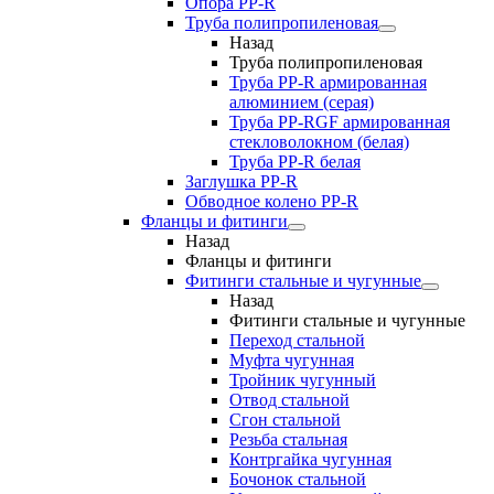
Опора PP-R
Труба полипропиленовая
Назад
Труба полипропиленовая
Труба PP-R армированная
алюминием (серая)
Труба PP-RGF армированная
стекловолокном (белая)
Труба РР-R белая
Заглушка PP-R
Обводное колено PP-R
Фланцы и фитинги
Назад
Фланцы и фитинги
Фитинги стальные и чугунные
Назад
Фитинги стальные и чугунные
Переход стальной
Муфта чугунная
Тройник чугунный
Отвод стальной
Сгон стальной
Резьба стальная
Контргайка чугунная
Бочонок стальной