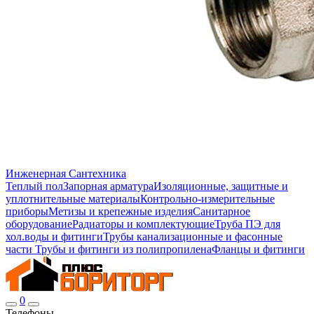
Инженерная Сантехника
Теплый пол
Запорная арматура
Изоляционные, защитные и
уплотнительные материалы
Контрольно-измерительные
приборы
Метизы и крепежные изделия
Санитарное
оборудование
Радиаторы и комплектующие
Труба ПЭ для
хол.воды и фитинги
Трубы канализационные и фасонные
части
Трубы и фитинги из полипропилена
Фланцы и фитинги
0
Телефоны