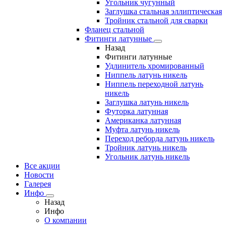
Угольник чугунный
Заглушка стальная эллиптическая
Тройник стальной для сварки
Фланец стальной
Фитинги латунные
Назад
Фитинги латунные
Удлинитель хромированный
Ниппель латунь никель
Ниппель переходной латунь
никель
Заглушка латунь никель
Футорка латунная
Американка латунная
Муфта латунь никель
Переход реборда латунь никель
Тройник латунь никель
Угольник латунь никель
Все акции
Новости
Галерея
Инфо
Назад
Инфо
О компании