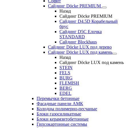
Софит
Сайдинг Döcke PREMIUM
Назад
Сайдинг Döcke PREMIUM
Сайдинг D4.5D Корабельный
брус
Сайдинг D5С Елочка
STANDARD
Сайдинг Blockhaus
Сайдинг Döcke LUX под дерево
Сайдинг Döcke LUX под камень
Назад
Сайдинг Döcke LUX под камень
STEIN
FELS
BURG
FLEMISH
BERG
EDEL
Перемычки бетонные
Фасадные панели АМК
Колодцы полимерно-песчаные
Блоки газосиликатные
Блоки керамзитобетонные
Гипсокартонные системы