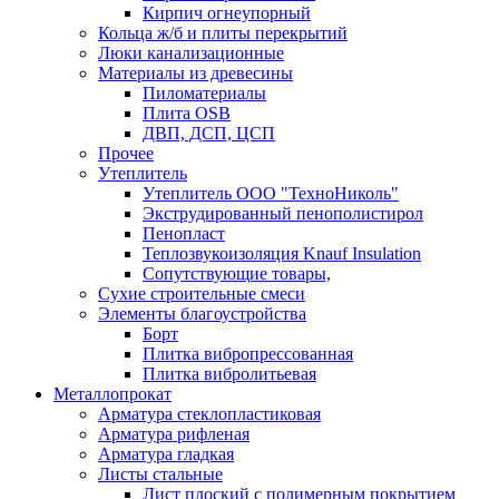
Кирпич огнеупорный
Кольца ж/б и плиты перекрытий
Люки канализационные
Материалы из древесины
Пиломатериалы
Плита OSB
ДВП, ДСП, ЦСП
Прочее
Утеплитель
Утеплитель ООО "ТехноНиколь"
Экструдированный пенополистирол
Пенопласт
Теплозвукоизоляция Knauf Insulation
Сопутствующие товары,
Сухие строительные смеси
Элементы благоустройства
Борт
Плитка вибропрессованная
Плитка вибролитьевая
Металлопрокат
Арматура стеклопластиковая
Арматура рифленая
Арматура гладкая
Листы стальные
Лист плоский с полимерным покрытием