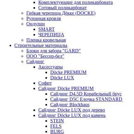
Комплектующие для поликарбоната
Сотовый поликарбонат
Гибкая черепица Дёкке (DOCKE)
Рулонная кровля
Ондулин
SMART
ЧЕРЕПИЦА
Пленка кровельная
Строительные материалы
Блоки для забора "GARD"
ООО "Бессер-бел"
Сайдинг
Аксессуары
Döcke PREMIUM
Döcke LUX
Софит
Сайдинг Döcke PREMIUM
Сайдинг D4.5D Корабельный брус
Сайдинг D5С Елочка STANDARD
Сайдинг Blockhaus
Сайдинг Döcke LUX под дерево
Сайдинг Döcke LUX под камень
STEIN
FELS
BURG