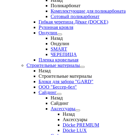
Назад
Поликарбонат
Комплектующие для поликарбоната
Сотовый поликарбонат
Гибкая черепица Дёкке (DOCKE)
Рулонная кровля
Ондулин
Назад
Ондулин
SMART
ЧЕРЕПИЦА
Пленка кровельная
Строительные материалы
Назад
Строительные материалы
Блоки для забора "GARD"
ООО "Бессер-бел"
Сайдинг
Назад
Сайдинг
Аксессуары
Назад
Аксессуары
Döcke PREMIUM
Döcke LUX