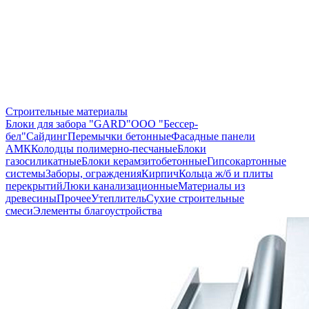
Строительные материалы
Блоки для забора "GARD"
ООО "Бессер-
бел"
Сайдинг
Перемычки бетонные
Фасадные панели
АМК
Колодцы полимерно-песчаные
Блоки
газосиликатные
Блоки керамзитобетонные
Гипсокартонные
системы
Заборы, ограждения
Кирпич
Кольца ж/б и плиты
перекрытий
Люки канализационные
Материалы из
древесины
Прочее
Утеплитель
Сухие строительные
смеси
Элементы благоустройства