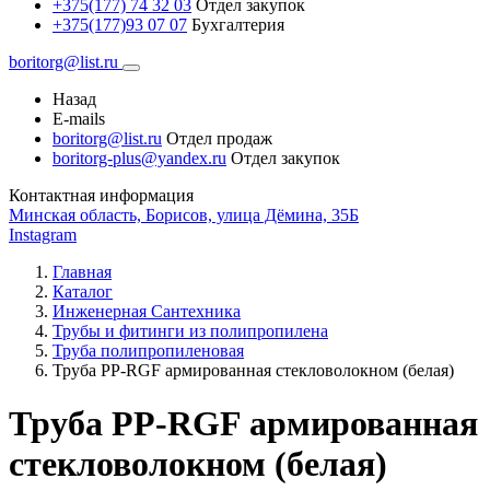
+375(177) 74 32 03
Отдел закупок
+375(177)93 07 07
Бухгалтерия
boritorg@list.ru
Назад
E-mails
boritorg@list.ru
Отдел продаж
boritorg-plus@yandex.ru
Отдел закупок
Контактная информация
Минская область, Борисов, улица Дёмина, 35Б
Instagram
Главная
Каталог
Инженерная Сантехника
Трубы и фитинги из полипропилена
Труба полипропиленовая
Труба PP-RGF армированная стекловолокном (белая)
Труба PP-RGF армированная
стекловолокном (белая)