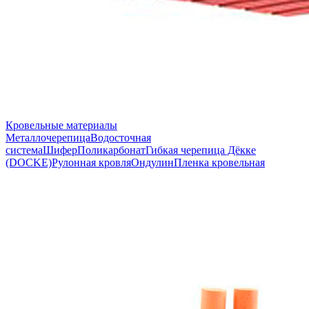
Кровельные материалы
Металлочерепица
Водосточная
система
Шифер
Поликарбонат
Гибкая черепица Дёкке
(DOCKE)
Рулонная кровля
Ондулин
Пленка кровельная