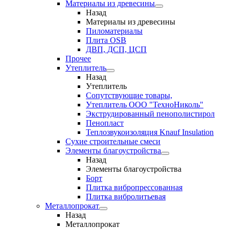
Материалы из древесины
Назад
Материалы из древесины
Пиломатериалы
Плита OSB
ДВП, ДСП, ЦСП
Прочее
Утеплитель
Назад
Утеплитель
Сопутствующие товары,
Утеплитель ООО "ТехноНиколь"
Экструдированный пенополистирол
Пенопласт
Теплозвукоизоляция Knauf Insulation
Сухие строительные смеси
Элементы благоустройства
Назад
Элементы благоустройства
Борт
Плитка вибропрессованная
Плитка вибролитьевая
Металлопрокат
Назад
Металлопрокат