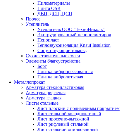
Пиломатериалы
Плита OSB
ДВП, ДСП, ЦСП
Прочее
Утеплитель
Утеплитель ООО "ТехноНиколь"
Экструдированный пенополистирол
Пенопласт
Теплозвукоизоляция Knauf Insulation
Сопутствующие товары,
Сухие строительные смеси
Элементы благоустройства
Борт
Плитка вибропрессованная
Плитка вибролитьевая
Металлопрокат
Арматура стеклопластиковая
Арматура рифленая
Арматура гладкая
Листы стальные
Лист плоский с полимерным покрытием
Лист стальной холоднокатаный
Лист просечно-вытяжной
Лист рифленый стальной
Лист стальной оцинкованный