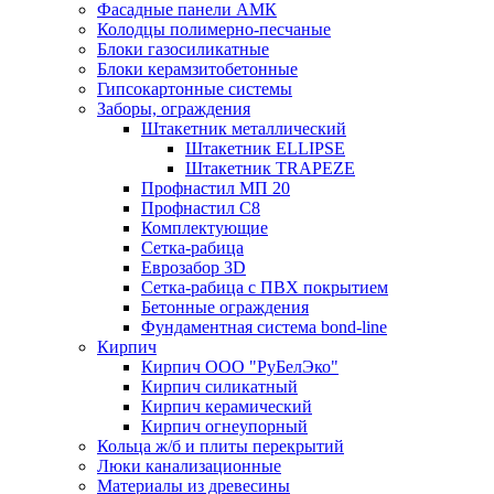
Фасадные панели АМК
Колодцы полимерно-песчаные
Блоки газосиликатные
Блоки керамзитобетонные
Гипсокартонные системы
Заборы, ограждения
Штакетник металлический
Штакетник ELLIPSE
Штакетник TRAPEZE
Профнастил МП 20
Профнастил С8
Комплектующие
Сетка-рабица
Еврозабор 3D
Сетка-рабица с ПВХ покрытием
Бетонные ограждения
Фундаментная система bond-line
Кирпич
Кирпич ООО "РуБелЭко"
Кирпич силикатный
Кирпич керамический
Кирпич огнеупорный
Кольца ж/б и плиты перекрытий
Люки канализационные
Материалы из древесины