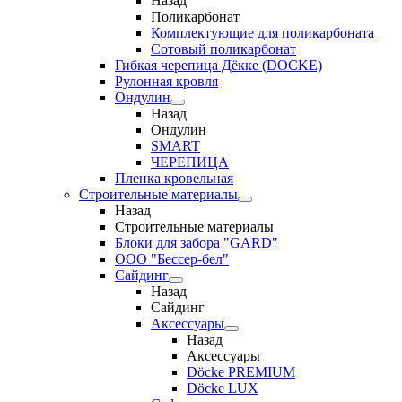
Назад
Поликарбонат
Комплектующие для поликарбоната
Сотовый поликарбонат
Гибкая черепица Дёкке (DOCKE)
Рулонная кровля
Ондулин
Назад
Ондулин
SMART
ЧЕРЕПИЦА
Пленка кровельная
Строительные материалы
Назад
Строительные материалы
Блоки для забора "GARD"
ООО "Бессер-бел"
Сайдинг
Назад
Сайдинг
Аксессуары
Назад
Аксессуары
Döcke PREMIUM
Döcke LUX