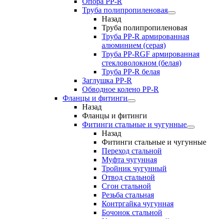
Опора PP-R
Труба полипропиленовая
Назад
Труба полипропиленовая
Труба PP-R армированная
алюминием (серая)
Труба PP-RGF армированная
стекловолокном (белая)
Труба РР-R белая
Заглушка PP-R
Обводное колено PP-R
Фланцы и фитинги
Назад
Фланцы и фитинги
Фитинги стальные и чугунные
Назад
Фитинги стальные и чугунные
Переход стальной
Муфта чугунная
Тройник чугунный
Отвод стальной
Сгон стальной
Резьба стальная
Контргайка чугунная
Бочонок стальной