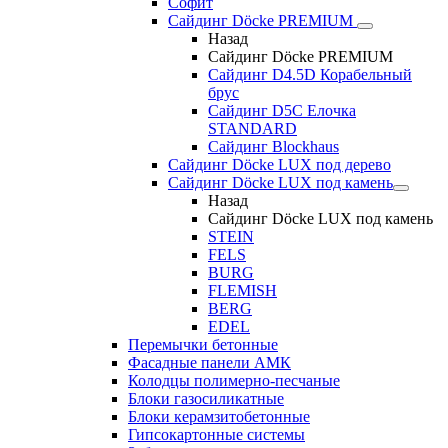
Софит
Сайдинг Döcke PREMIUM
Назад
Сайдинг Döcke PREMIUM
Сайдинг D4.5D Корабельный
брус
Сайдинг D5С Елочка
STANDARD
Сайдинг Blockhaus
Сайдинг Döcke LUX под дерево
Сайдинг Döcke LUX под камень
Назад
Сайдинг Döcke LUX под камень
STEIN
FELS
BURG
FLEMISH
BERG
EDEL
Перемычки бетонные
Фасадные панели АМК
Колодцы полимерно-песчаные
Блоки газосиликатные
Блоки керамзитобетонные
Гипсокартонные системы