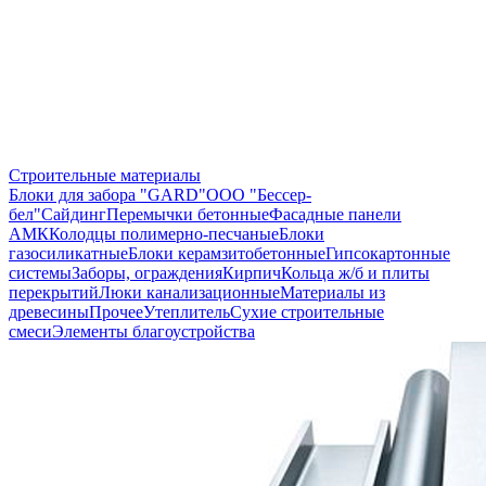
Строительные материалы
Блоки для забора "GARD"
ООО "Бессер-
бел"
Сайдинг
Перемычки бетонные
Фасадные панели
АМК
Колодцы полимерно-песчаные
Блоки
газосиликатные
Блоки керамзитобетонные
Гипсокартонные
системы
Заборы, ограждения
Кирпич
Кольца ж/б и плиты
перекрытий
Люки канализационные
Материалы из
древесины
Прочее
Утеплитель
Сухие строительные
смеси
Элементы благоустройства