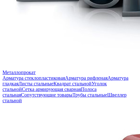
Металлопрокат
Арматура стеклопластиковая
Арматура рифленая
Арматура
гладкая
Листы стальные
Квадрат стальной
Уголок
стальной
Сетка армирующая сварная
Полоса
стальная
Сопутствующие товары
Трубы стальные
Швеллер
стальной