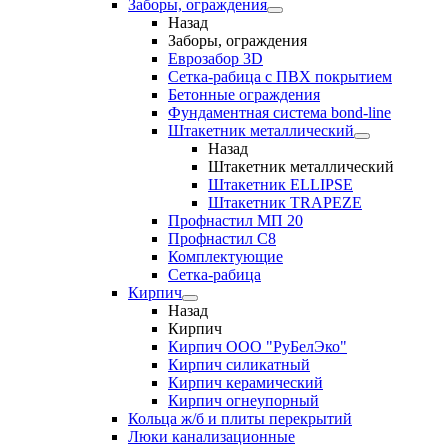
Заборы, ограждения
Назад
Заборы, ограждения
Еврозабор 3D
Сетка-рабица с ПВХ покрытием
Бетонные ограждения
Фундаментная система bond-line
Штакетник металлический
Назад
Штакетник металлический
Штакетник ELLIPSE
Штакетник TRAPEZE
Профнастил МП 20
Профнастил С8
Комплектующие
Сетка-рабица
Кирпич
Назад
Кирпич
Кирпич ООО "РуБелЭко"
Кирпич силикатный
Кирпич керамический
Кирпич огнеупорный
Кольца ж/б и плиты перекрытий
Люки канализационные