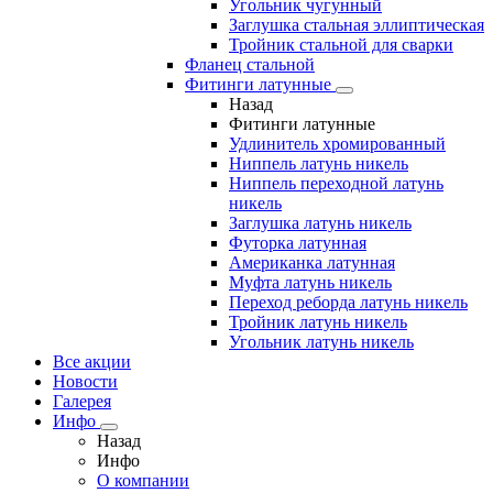
Угольник чугунный
Заглушка стальная эллиптическая
Тройник стальной для сварки
Фланец стальной
Фитинги латунные
Назад
Фитинги латунные
Удлинитель хромированный
Ниппель латунь никель
Ниппель переходной латунь
никель
Заглушка латунь никель
Футорка латунная
Американка латунная
Муфта латунь никель
Переход реборда латунь никель
Тройник латунь никель
Угольник латунь никель
Все акции
Новости
Галерея
Инфо
Назад
Инфо
О компании