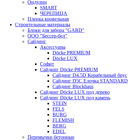
Ондулин
SMART
ЧЕРЕПИЦА
Пленка кровельная
Строительные материалы
Блоки для забора "GARD"
ООО "Бессер-бел"
Сайдинг
Аксессуары
Döcke PREMIUM
Döcke LUX
Софит
Сайдинг Döcke PREMIUM
Сайдинг D4.5D Корабельный брус
Сайдинг D5С Елочка STANDARD
Сайдинг Blockhaus
Сайдинг Döcke LUX под дерево
Сайдинг Döcke LUX под камень
STEIN
FELS
BURG
FLEMISH
BERG
EDEL
Перемычки бетонные