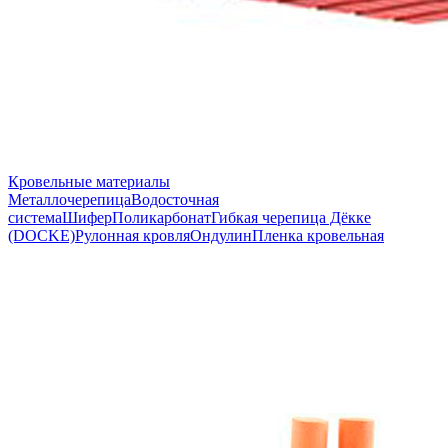
Кровельные материалы
Металлочерепица
Водосточная
система
Шифер
Поликарбонат
Гибкая черепица Дёкке
(DOCKE)
Рулонная кровля
Ондулин
Пленка кровельная