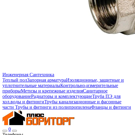
Инженерная Сантехника
Теплый пол
Запорная арматура
Изоляционные, защитные и
уплотнительные материалы
Контрольно-измерительные
приборы
Метизы и крепежные изделия
Санитарное
оборудование
Радиаторы и комплектующие
Труба ПЭ для
хол.воды и фитинги
Трубы канализационные и фасонные
части
Трубы и фитинги из полипропилена
Фланцы и фитинги
0
Телефоны