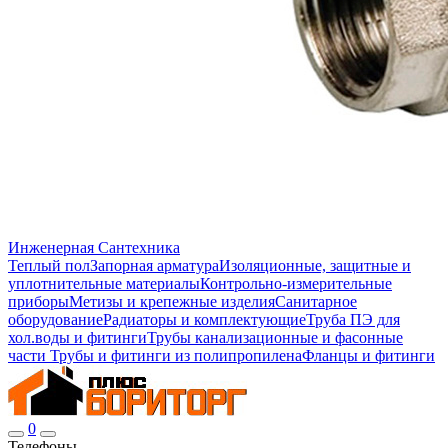
Инженерная Сантехника
Теплый пол
Запорная арматура
Изоляционные, защитные и
уплотнительные материалы
Контрольно-измерительные
приборы
Метизы и крепежные изделия
Санитарное
оборудование
Радиаторы и комплектующие
Труба ПЭ для
хол.воды и фитинги
Трубы канализационные и фасонные
части
Трубы и фитинги из полипропилена
Фланцы и фитинги
0
Телефоны