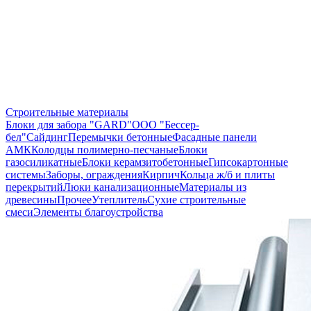
Строительные материалы
Блоки для забора "GARD"
ООО "Бессер-
бел"
Сайдинг
Перемычки бетонные
Фасадные панели
АМК
Колодцы полимерно-песчаные
Блоки
газосиликатные
Блоки керамзитобетонные
Гипсокартонные
системы
Заборы, ограждения
Кирпич
Кольца ж/б и плиты
перекрытий
Люки канализационные
Материалы из
древесины
Прочее
Утеплитель
Сухие строительные
смеси
Элементы благоустройства