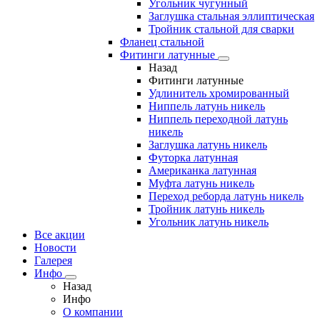
Угольник чугунный
Заглушка стальная эллиптическая
Тройник стальной для сварки
Фланец стальной
Фитинги латунные
Назад
Фитинги латунные
Удлинитель хромированный
Ниппель латунь никель
Ниппель переходной латунь
никель
Заглушка латунь никель
Футорка латунная
Американка латунная
Муфта латунь никель
Переход реборда латунь никель
Тройник латунь никель
Угольник латунь никель
Все акции
Новости
Галерея
Инфо
Назад
Инфо
О компании