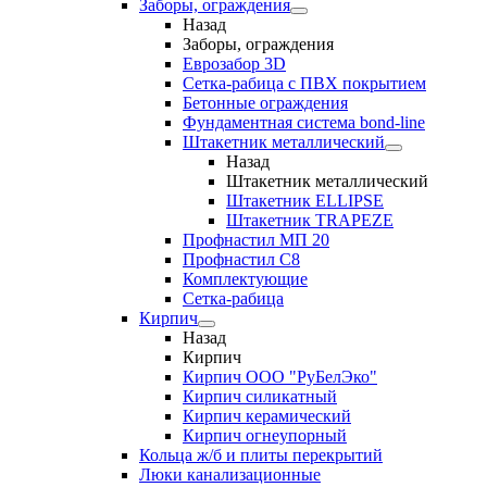
Заборы, ограждения
Назад
Заборы, ограждения
Еврозабор 3D
Сетка-рабица с ПВХ покрытием
Бетонные ограждения
Фундаментная система bond-line
Штакетник металлический
Назад
Штакетник металлический
Штакетник ELLIPSE
Штакетник TRAPEZE
Профнастил МП 20
Профнастил С8
Комплектующие
Сетка-рабица
Кирпич
Назад
Кирпич
Кирпич ООО "РуБелЭко"
Кирпич силикатный
Кирпич керамический
Кирпич огнеупорный
Кольца ж/б и плиты перекрытий
Люки канализационные