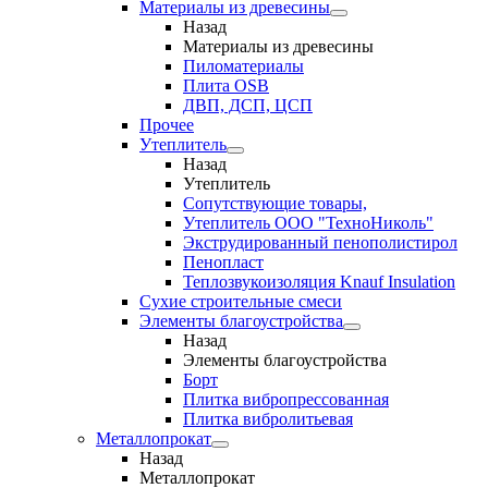
Материалы из древесины
Назад
Материалы из древесины
Пиломатериалы
Плита OSB
ДВП, ДСП, ЦСП
Прочее
Утеплитель
Назад
Утеплитель
Сопутствующие товары,
Утеплитель ООО "ТехноНиколь"
Экструдированный пенополистирол
Пенопласт
Теплозвукоизоляция Knauf Insulation
Сухие строительные смеси
Элементы благоустройства
Назад
Элементы благоустройства
Борт
Плитка вибропрессованная
Плитка вибролитьевая
Металлопрокат
Назад
Металлопрокат