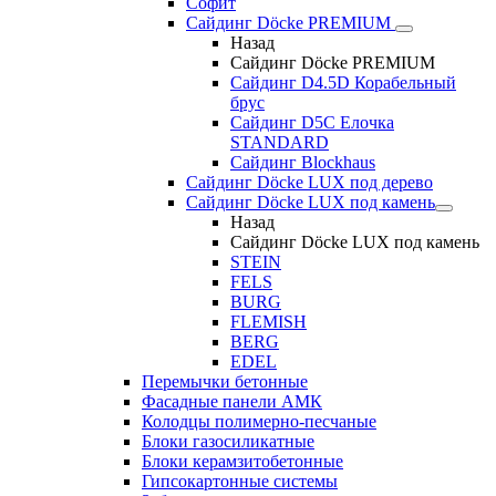
Софит
Сайдинг Döcke PREMIUM
Назад
Сайдинг Döcke PREMIUM
Сайдинг D4.5D Корабельный
брус
Сайдинг D5С Елочка
STANDARD
Сайдинг Blockhaus
Сайдинг Döcke LUX под дерево
Сайдинг Döcke LUX под камень
Назад
Сайдинг Döcke LUX под камень
STEIN
FELS
BURG
FLEMISH
BERG
EDEL
Перемычки бетонные
Фасадные панели АМК
Колодцы полимерно-песчаные
Блоки газосиликатные
Блоки керамзитобетонные
Гипсокартонные системы