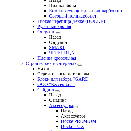
Назад
Поликарбонат
Комплектующие для поликарбоната
Сотовый поликарбонат
Гибкая черепица Дёкке (DOCKE)
Рулонная кровля
Ондулин
Назад
Ондулин
SMART
ЧЕРЕПИЦА
Пленка кровельная
Строительные материалы
Назад
Строительные материалы
Блоки для забора "GARD"
ООО "Бессер-бел"
Сайдинг
Назад
Сайдинг
Аксессуары
Назад
Аксессуары
Döcke PREMIUM
Döcke LUX