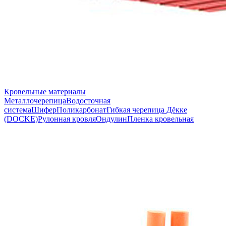
Кровельные материалы
Металлочерепица
Водосточная
система
Шифер
Поликарбонат
Гибкая черепица Дёкке
(DOCKE)
Рулонная кровля
Ондулин
Пленка кровельная