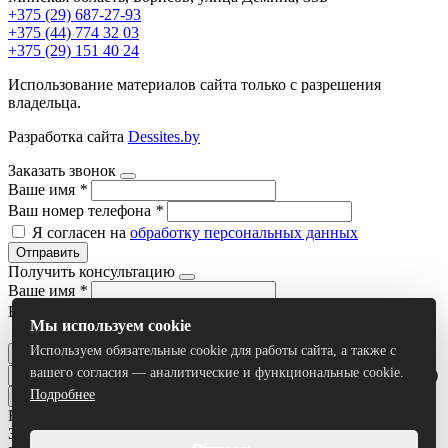
+375 (29) 687-27-93
+375 (44) 774 32 03
+375 (29) 151 40 24
Использование материалов сайта только с разрешения
владельца.
Разработка сайта
Dessites.by
Заказать звонок
Ваше имя
*
Ваш номер телефона
*
Я согласен на
обработку персональных данных
Отправить
Получить консультацию
Ваше имя
*
Ваш номер телефона
*
Мы используем cookie
Я согласен на
обработку персональных данных
Используем обязательные cookie для работы сайта, а также с
Отправить
вашего согласия — аналитические и функциональные cookie.
Умный поиск(тестовый режим)
Подробнее
Все результаты
Задать вопрос