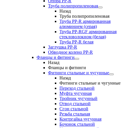
Опора PP-R
Труба полипропиленовая
Назад
Труба полипропиленовая
Труба PP-R армированная
алюминием (серая)
Труба PP-RGF армированная
стекловолокном (белая)
Труба РР-R белая
Заглушка PP-R
Обводное колено PP-R
Фланцы и фитинги
Назад
Фланцы и фитинги
Фитинги стальные и чугунные
Назад
Фитинги стальные и чугунные
Переход стальной
Муфта чугунная
Тройник чугунный
Отвод стальной
Сгон стальной
Резьба стальная
Контргайка чугунная
Бочонок стальной