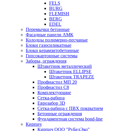
FELS
BURG
FLEMISH
BERG
EDEL
Перемычки бетонные
Фасадные панели АМК
Колодцы полимерно-песчаные
Блоки газосиликатные
Блоки керамзитобетонные
Гипсокартонные системы
Заборы, ограждения
Штакетник металлический
Штакетник ELLIPSE
Штакетник TRAPEZE
Профнастил МП 20
Профнастил С8
Комплектующие
Сетка-рабица
Еврозабор 3D
Сетка-рабица с ПВХ покрытием
Бетонные ограждения
Фундаментная система bond-line
Кирпич
Кирпич ООО "РуБелЭко"