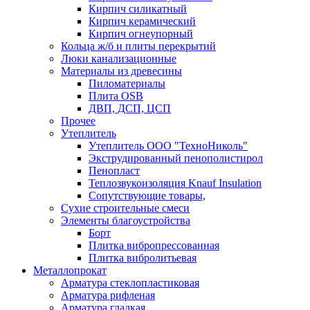
Кирпич силикатный
Кирпич керамический
Кирпич огнеупорный
Кольца ж/б и плиты перекрытий
Люки канализационные
Материалы из древесины
Пиломатериалы
Плита OSB
ДВП, ДСП, ЦСП
Прочее
Утеплитель
Утеплитель ООО "ТехноНиколь"
Экструдированный пенополистирол
Пенопласт
Теплозвукоизоляция Knauf Insulation
Сопутствующие товары,
Сухие строительные смеси
Элементы благоустройства
Борт
Плитка вибропрессованная
Плитка вибролитьевая
Металлопрокат
Арматура стеклопластиковая
Арматура рифленая
Арматура гладкая