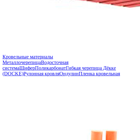
Кровельные материалы
Металлочерепица
Водосточная
система
Шифер
Поликарбонат
Гибкая черепица Дёкке
(DOCKE)
Рулонная кровля
Ондулин
Пленка кровельная