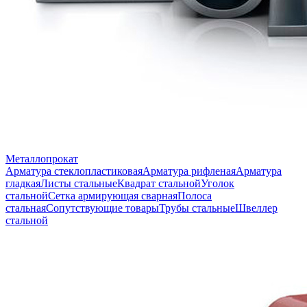
Металлопрокат
Арматура стеклопластиковая
Арматура рифленая
Арматура
гладкая
Листы стальные
Квадрат стальной
Уголок
стальной
Сетка армирующая сварная
Полоса
стальная
Сопутствующие товары
Трубы стальные
Швеллер
стальной