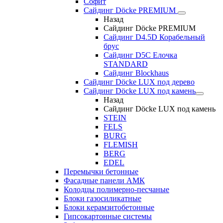
Софит
Сайдинг Döcke PREMIUM
Назад
Сайдинг Döcke PREMIUM
Сайдинг D4.5D Корабельный
брус
Сайдинг D5С Елочка
STANDARD
Сайдинг Blockhaus
Сайдинг Döcke LUX под дерево
Сайдинг Döcke LUX под камень
Назад
Сайдинг Döcke LUX под камень
STEIN
FELS
BURG
FLEMISH
BERG
EDEL
Перемычки бетонные
Фасадные панели АМК
Колодцы полимерно-песчаные
Блоки газосиликатные
Блоки керамзитобетонные
Гипсокартонные системы