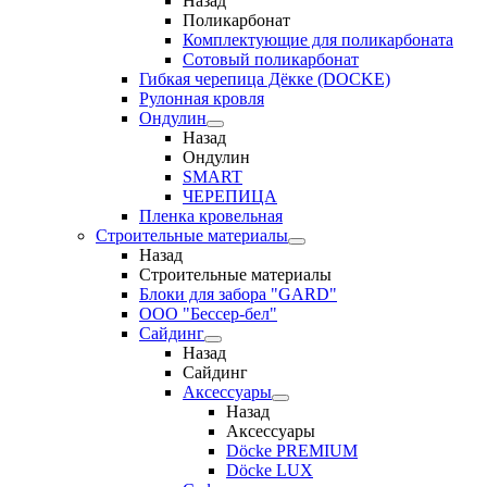
Назад
Поликарбонат
Комплектующие для поликарбоната
Сотовый поликарбонат
Гибкая черепица Дёкке (DOCKE)
Рулонная кровля
Ондулин
Назад
Ондулин
SMART
ЧЕРЕПИЦА
Пленка кровельная
Строительные материалы
Назад
Строительные материалы
Блоки для забора "GARD"
ООО "Бессер-бел"
Сайдинг
Назад
Сайдинг
Аксессуары
Назад
Аксессуары
Döcke PREMIUM
Döcke LUX