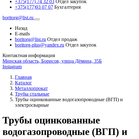
+375(177) 74 32 03
Отдел закупок
+375(177)93 07 07
Бухгалтерия
boritorg@list.ru
Назад
E-mails
boritorg@list.ru
Отдел продаж
boritorg-plus@yandex.ru
Отдел закупок
Контактная информация
Минская область, Борисов, улица Дёмина, 35Б
Instagram
Главная
Каталог
Металлопрокат
Трубы стальные
Трубы оцинкованные водогазопроводные (ВГП) и
электросварные
Трубы оцинкованные
водогазопроводные (ВГП) и