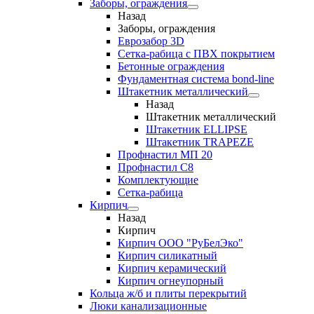
Заборы, ограждения
Назад
Заборы, ограждения
Еврозабор 3D
Сетка-рабица с ПВХ покрытием
Бетонные ограждения
Фундаментная система bond-line
Штакетник металлический
Назад
Штакетник металлический
Штакетник ELLIPSE
Штакетник TRAPEZE
Профнастил МП 20
Профнастил С8
Комплектующие
Сетка-рабица
Кирпич
Назад
Кирпич
Кирпич ООО "РуБелЭко"
Кирпич силикатный
Кирпич керамический
Кирпич огнеупорный
Кольца ж/б и плиты перекрытий
Люки канализационные