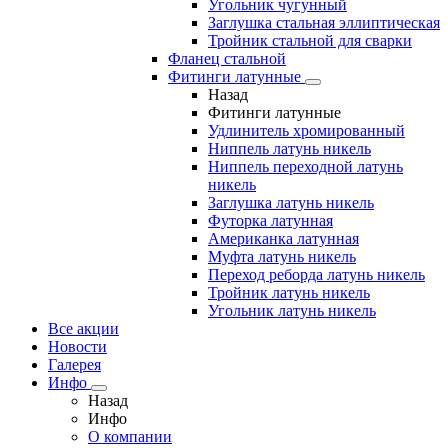
Угольник чугунный
Заглушка стальная эллиптическая
Тройник стальной для сварки
Фланец стальной
Фитинги латунные
Назад
Фитинги латунные
Удлинитель хромированный
Ниппель латунь никель
Ниппель переходной латунь
никель
Заглушка латунь никель
Футорка латунная
Американка латунная
Муфта латунь никель
Переход реборда латунь никель
Тройник латунь никель
Угольник латунь никель
Все акции
Новости
Галерея
Инфо
Назад
Инфо
О компании