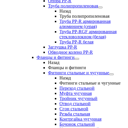
Опора PP-R
Труба полипропиленовая
Назад
Труба полипропиленовая
Труба PP-R армированная
алюминием (серая)
Труба PP-RGF армированная
стекловолокном (белая)
Труба РР-R белая
Заглушка PP-R
Обводное колено PP-R
Фланцы и фитинги
Назад
Фланцы и фитинги
Фитинги стальные и чугунные
Назад
Фитинги стальные и чугунные
Переход стальной
Муфта чугунная
Тройник чугунный
Отвод стальной
Сгон стальной
Резьба стальная
Контргайка чугунная
Бочонок стальной