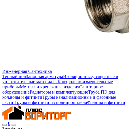
Инженерная Сантехника
Теплый пол
Запорная арматура
Изоляционные, защитные и
уплотнительные материалы
Контрольно-измерительные
приборы
Метизы и крепежные изделия
Санитарное
оборудование
Радиаторы и комплектующие
Труба ПЭ для
хол.воды и фитинги
Трубы канализационные и фасонные
части
Трубы и фитинги из полипропилена
Фланцы и фитинги
0
Телефоны