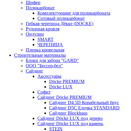
Шифер
Поликарбонат
Комплектующие для поликарбоната
Сотовый поликарбонат
Гибкая черепица Дёкке (DOCKE)
Рулонная кровля
Ондулин
SMART
ЧЕРЕПИЦА
Пленка кровельная
Строительные материалы
Блоки для забора "GARD"
ООО "Бессер-бел"
Сайдинг
Аксессуары
Döcke PREMIUM
Döcke LUX
Софит
Сайдинг Döcke PREMIUM
Сайдинг D4.5D Корабельный брус
Сайдинг D5С Елочка STANDARD
Сайдинг Blockhaus
Сайдинг Döcke LUX под дерево
Сайдинг Döcke LUX под камень
STEIN