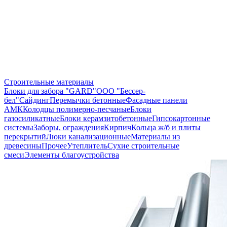
Строительные материалы
Блоки для забора "GARD"
ООО "Бессер-
бел"
Сайдинг
Перемычки бетонные
Фасадные панели
АМК
Колодцы полимерно-песчаные
Блоки
газосиликатные
Блоки керамзитобетонные
Гипсокартонные
системы
Заборы, ограждения
Кирпич
Кольца ж/б и плиты
перекрытий
Люки канализационные
Материалы из
древесины
Прочее
Утеплитель
Сухие строительные
смеси
Элементы благоустройства