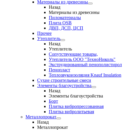
Материалы из древесины
Назад
Материалы из древесины
Пиломатериалы
Плита OSB
ДВП, ДСП, ЦСП
Прочее
Утеплитель
Назад
Утеплитель
Сопутствующие товары,
Утеплитель ООО "ТехноНиколь"
Экструдированный пенополистирол
Пенопласт
Теплозвукоизоляция Knauf Insulation
Сухие строительные смеси
Элементы благоустройства
Назад
Элементы благоустройства
Борт
Плитка вибропрессованная
Плитка вибролитьевая
Металлопрокат
Назад
Металлопрокат