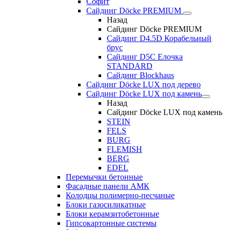
Софит
Сайдинг Döcke PREMIUM
Назад
Сайдинг Döcke PREMIUM
Сайдинг D4.5D Корабельный
брус
Сайдинг D5С Елочка
STANDARD
Сайдинг Blockhaus
Сайдинг Döcke LUX под дерево
Сайдинг Döcke LUX под камень
Назад
Сайдинг Döcke LUX под камень
STEIN
FELS
BURG
FLEMISH
BERG
EDEL
Перемычки бетонные
Фасадные панели АМК
Колодцы полимерно-песчаные
Блоки газосиликатные
Блоки керамзитобетонные
Гипсокартонные системы