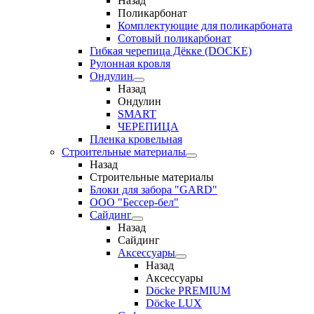
Назад
Поликарбонат
Комплектующие для поликарбоната
Сотовый поликарбонат
Гибкая черепица Дёкке (DOCKE)
Рулонная кровля
Ондулин
Назад
Ондулин
SMART
ЧЕРЕПИЦА
Пленка кровельная
Строительные материалы
Назад
Строительные материалы
Блоки для забора "GARD"
ООО "Бессер-бел"
Сайдинг
Назад
Сайдинг
Аксессуары
Назад
Аксессуары
Döcke PREMIUM
Döcke LUX