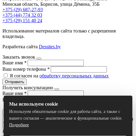
Минская область, Борисов, улица Дёмина, 35Б
+375 (29) 687-27-93
+375 (44) 774 32 03
+375 (29) 151 40 24
Использование материалов сайта только с разрешения
владельца.
Разработка сайта
Dessites.by
Заказать звонок
Ваше имя
*
Ваш номер телефона
*
Я согласен на
обработку персональных данных
Отправить
Получить консультацию
Ваше имя
*
Ваш номер телефона
*
Мы используем cookie
Я согласен на
обработку персональных данных
Используем обязательные cookie для работы сайта, а также с
Отправить
вашего согласия — аналитические и функциональные cookie.
Умный поиск(тестовый режим)
Подробнее
Все результаты