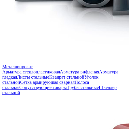
Металлопрокат
Арматура стеклопластиковая
Арматура рифленая
Арматура
гладкая
Листы стальные
Квадрат стальной
Уголок
стальной
Сетка армирующая сварная
Полоса
стальная
Сопутствующие товары
Трубы стальные
Швеллер
стальной