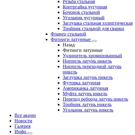
Резьба стальная
Контргайка чугунная
Бочонок стальной
Угольник чугунный
Заглушка стальная эллиптическая
Тройник стальной для сварки
Фланец стальной
Фитинги латунные
Назад
Фитинги латунные
Удлинитель хромированный
Ниппель латунь никель
Ниппель переходной латунь
никель
Заглушка латунь никель
Футорка латунная
Американка латунная
Муфта латунь никель
Переход реборда латунь никель
Тройник латунь никель
Угольник латунь никель
Все акции
Новости
Галерея
Инфо