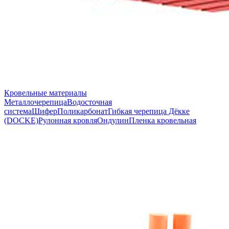
Кровельные материалы
Металлочерепица
Водосточная
система
Шифер
Поликарбонат
Гибкая черепица Дёкке
(DOCKE)
Рулонная кровля
Ондулин
Пленка кровельная