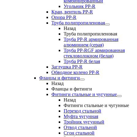
комбинированный
Угольник РР-R
Кран, вентиль PP-R
Опора PP-R
Труба полипропиленовая
Назад
Труба полипропиленовая
Труба PP-R армированная
алюминием (серая)
Труба PP-RGF армированная
стекловолокном (белая)
Труба РР-R белая
Заглушка PP-R
Обводное колено PP-R
Фланцы и фитинги
Назад
Фланцы и фитинги
Фитинги стальные и чугунные
Назад
Фитинги стальные и чугунные
Переход стальной
Муфта чугунная
Тройник чугунный
Отвод стальной
Сгон стальной