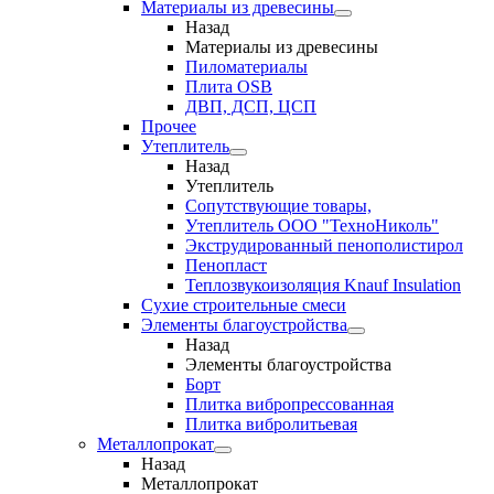
Материалы из древесины
Назад
Материалы из древесины
Пиломатериалы
Плита OSB
ДВП, ДСП, ЦСП
Прочее
Утеплитель
Назад
Утеплитель
Сопутствующие товары,
Утеплитель ООО "ТехноНиколь"
Экструдированный пенополистирол
Пенопласт
Теплозвукоизоляция Knauf Insulation
Сухие строительные смеси
Элементы благоустройства
Назад
Элементы благоустройства
Борт
Плитка вибропрессованная
Плитка вибролитьевая
Металлопрокат
Назад
Металлопрокат