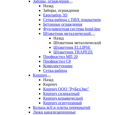
Заборы, ограждения
Назад
Заборы, ограждения
Еврозабор 3D
Сетка-рабица с ПВХ покрытием
Бетонные ограждения
Фундаментная система bond-line
Штакетник металлический
Назад
Штакетник металлический
Штакетник ELLIPSE
Штакетник TRAPEZE
Профнастил МП 20
Профнастил С8
Комплектующие
Сетка-рабица
Кирпич
Назад
Кирпич
Кирпич ООО "РуБелЭко"
Кирпич силикатный
Кирпич керамический
Кирпич огнеупорный
Кольца ж/б и плиты перекрытий
Люки канализационные