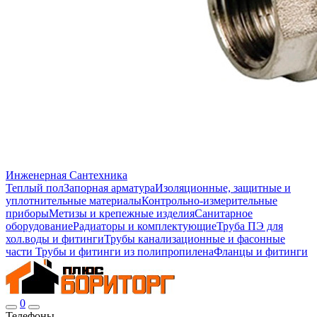
Инженерная Сантехника
Теплый пол
Запорная арматура
Изоляционные, защитные и
уплотнительные материалы
Контрольно-измерительные
приборы
Метизы и крепежные изделия
Санитарное
оборудование
Радиаторы и комплектующие
Труба ПЭ для
хол.воды и фитинги
Трубы канализационные и фасонные
части
Трубы и фитинги из полипропилена
Фланцы и фитинги
0
Телефоны