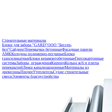
Строительные материалы
Блоки для забора "GARD"
ООО "Бессер-
бел"
Сайдинг
Перемычки бетонные
Фасадные панели
АМК
Колодцы полимерно-песчаные
Блоки
газосиликатные
Блоки керамзитобетонные
Гипсокартонные
системы
Заборы, ограждения
Кирпич
Кольца ж/б и плиты
перекрытий
Люки канализационные
Материалы из
древесины
Прочее
Утеплитель
Сухие строительные
смеси
Элементы благоустройства