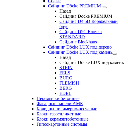
Софит
Сайдинг Döcke PREMIUM
Назад
Сайдинг Döcke PREMIUM
Сайдинг D4.5D Корабельный
брус
Сайдинг D5С Елочка
STANDARD
Сайдинг Blockhaus
Сайдинг Döcke LUX под дерево
Сайдинг Döcke LUX под камень
Назад
Сайдинг Döcke LUX под камень
STEIN
FELS
BURG
FLEMISH
BERG
EDEL
Перемычки бетонные
Фасадные панели АМК
Колодцы полимерно-песчаные
Блоки газосиликатные
Блоки керамзитобетонные
Гипсокартонные системы