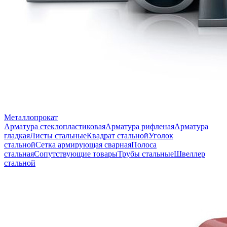
Металлопрокат
Арматура стеклопластиковая
Арматура рифленая
Арматура
гладкая
Листы стальные
Квадрат стальной
Уголок
стальной
Сетка армирующая сварная
Полоса
стальная
Сопутствующие товары
Трубы стальные
Швеллер
стальной