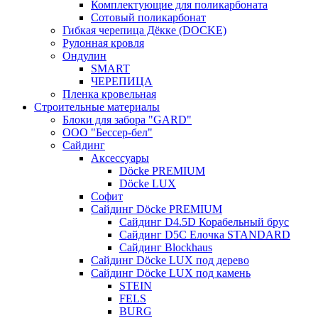
Комплектующие для поликарбоната
Сотовый поликарбонат
Гибкая черепица Дёкке (DOCKE)
Рулонная кровля
Ондулин
SMART
ЧЕРЕПИЦА
Пленка кровельная
Строительные материалы
Блоки для забора "GARD"
ООО "Бессер-бел"
Сайдинг
Аксессуары
Döcke PREMIUM
Döcke LUX
Софит
Сайдинг Döcke PREMIUM
Сайдинг D4.5D Корабельный брус
Сайдинг D5С Елочка STANDARD
Сайдинг Blockhaus
Сайдинг Döcke LUX под дерево
Сайдинг Döcke LUX под камень
STEIN
FELS
BURG