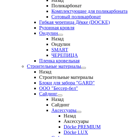
Назад
Поликарбонат
Комплектующие для поликарбоната
Сотовый поликарбонат
Гибкая черепица Дёкке (DOCKE)
Рулонная кровля
Ондулин
Назад
Ондулин
SMART
ЧЕРЕПИЦА
Пленка кровельная
Строительные материалы
Назад
Строительные материалы
Блоки для забора "GARD"
ООО "Бессер-бел"
Сайдинг
Назад
Сайдинг
Аксессуары
Назад
Аксессуары
Döcke PREMIUM
Döcke LUX