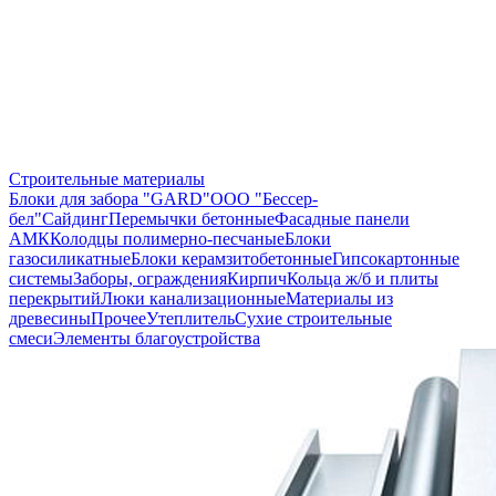
Строительные материалы
Блоки для забора "GARD"
ООО "Бессер-
бел"
Сайдинг
Перемычки бетонные
Фасадные панели
АМК
Колодцы полимерно-песчаные
Блоки
газосиликатные
Блоки керамзитобетонные
Гипсокартонные
системы
Заборы, ограждения
Кирпич
Кольца ж/б и плиты
перекрытий
Люки канализационные
Материалы из
древесины
Прочее
Утеплитель
Сухие строительные
смеси
Элементы благоустройства