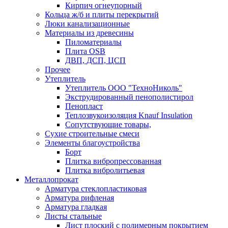
Кирпич огнеупорный
Кольца ж/б и плиты перекрытий
Люки канализационные
Материалы из древесины
Пиломатериалы
Плита OSB
ДВП, ДСП, ЦСП
Прочее
Утеплитель
Утеплитель ООО "ТехноНиколь"
Экструдированный пенополистирол
Пенопласт
Теплозвукоизоляция Knauf Insulation
Сопутствующие товары,
Сухие строительные смеси
Элементы благоустройства
Борт
Плитка вибропрессованная
Плитка вибролитьевая
Металлопрокат
Арматура стеклопластиковая
Арматура рифленая
Арматура гладкая
Листы стальные
Лист плоский с полимерным покрытием