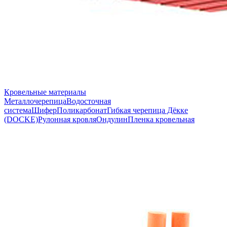
Кровельные материалы
Металлочерепица
Водосточная
система
Шифер
Поликарбонат
Гибкая черепица Дёкке
(DOCKE)
Рулонная кровля
Ондулин
Пленка кровельная