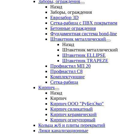
Заборы, ограждения
Назад
Заборы, ограждения
Еврозабор 3D
Сетка-рабица с ПВХ покрытием
Бетонные ограждения
Фундаментная система bond-line
Штакетник металлический
Назад
Штакетник металлический
Штакетник ELLIPSE
Штакетник TRAPEZE
Профнастил МП 20
Профнастил С8
Комплектующие
Сетка-рабица
Кирпич
Назад
Кирпич
Кирпич ООО "РуБелЭко"
Кирпич силикатный
Кирпич керамический
Кирпич огнеупорный
Кольца ж/б и плиты перекрытий
Люки канализационные