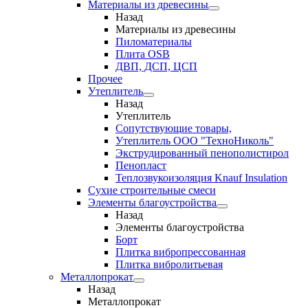
Материалы из древесины
Назад
Материалы из древесины
Пиломатериалы
Плита OSB
ДВП, ДСП, ЦСП
Прочее
Утеплитель
Назад
Утеплитель
Сопутствующие товары,
Утеплитель ООО "ТехноНиколь"
Экструдированный пенополистирол
Пенопласт
Теплозвукоизоляция Knauf Insulation
Сухие строительные смеси
Элементы благоустройства
Назад
Элементы благоустройства
Борт
Плитка вибропрессованная
Плитка вибролитьевая
Металлопрокат
Назад
Металлопрокат