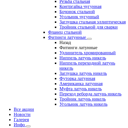
Резьба стальная
Контргайка чугунная
Бочонок стальной
Угольник чугунный
Заглушка стальная эллиптическая
Тройник стальной для сварки
Фланец стальной
Фитинги латунные
Назад
Фитинги латунные
Удлинитель хромированный
Ниппель латунь никель
Ниппель переходной латунь
никель
Заглушка латунь никель
Футорка латунная
Американка латунная
Муфта латунь никель
Переход реборда латунь никель
Тройник латунь никель
Угольник латунь никель
Все акции
Новости
Галерея
Инфо