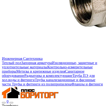
Инженерная Сантехника
Теплый пол
Запорная арматура
Изоляционные, защитные и
уплотнительные материалы
Контрольно-измерительные
приборы
Метизы и крепежные изделия
Санитарное
оборудование
Радиаторы и комплектующие
Труба ПЭ для
хол.воды и фитинги
Трубы канализационные и фасонные
части
Трубы и фитинги из полипропилена
Фланцы и фитинги
0
Телефоны