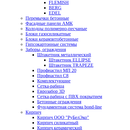
FLEMISH
BERG
EDEL
Перемычки бетонные
Фасадные панели АМК
Колодцы полимерно-песчаные
Блоки газосиликатные
Блоки керамзитобетонные
Гипсокартонные системы
Заборы, ограждения
Штакетник металлический
Штакетник ELLIPSE
Штакетник TRAPEZE
Профнастил МП 20
Профнастил С8
Комплектующие
Сетка-рабица
Еврозабор 3D
Сетка-рабица с ПВХ покрытием
Бетонные ограждения
Фундаментная система bond-line
Кирпич
Кирпич ООО "РуБелЭко"
Кирпич силикатный
Кирпич керамический