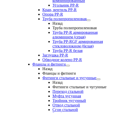
комбинированный
Угольник РР-R
Кран, вентиль PP-R
Опора PP-R
Труба полипропиленовая
Назад
Труба полипропиленовая
Труба PP-R армированная
алюминием (серая)
Труба PP-RGF армированная
стекловолокном (белая)
Труба РР-R белая
Заглушка PP-R
Обводное колено PP-R
Фланцы и фитинги
Назад
Фланцы и фитинги
Фитинги стальные и чугунные
Назад
Фитинги стальные и чугунные
Переход стальной
Муфта чугунная
Тройник чугунный
Отвод стальной
Сгон стальной