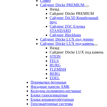
Софит
Сайдинг Döcke PREMIUM
Назад
Сайдинг Döcke PREMIUM
Сайдинг D4.5D Корабельный
брус
Сайдинг D5С Елочка
STANDARD
Сайдинг Blockhaus
Сайдинг Döcke LUX под дерево
Сайдинг Döcke LUX под камень
Назад
Сайдинг Döcke LUX под камень
STEIN
FELS
BURG
FLEMISH
BERG
EDEL
Перемычки бетонные
Фасадные панели АМК
Колодцы полимерно-песчаные
Блоки газосиликатные
Блоки керамзитобетонные
Гипсокартонные системы