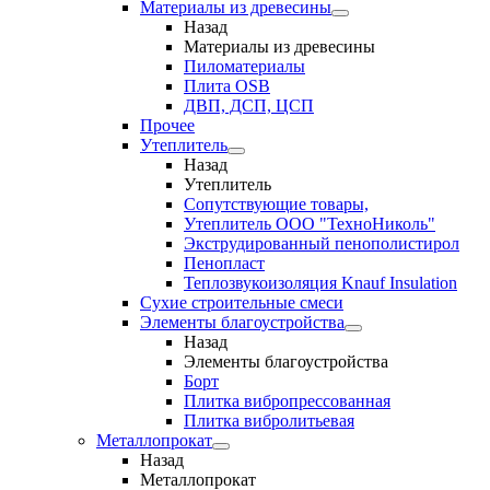
Материалы из древесины
Назад
Материалы из древесины
Пиломатериалы
Плита OSB
ДВП, ДСП, ЦСП
Прочее
Утеплитель
Назад
Утеплитель
Сопутствующие товары,
Утеплитель ООО "ТехноНиколь"
Экструдированный пенополистирол
Пенопласт
Теплозвукоизоляция Knauf Insulation
Сухие строительные смеси
Элементы благоустройства
Назад
Элементы благоустройства
Борт
Плитка вибропрессованная
Плитка вибролитьевая
Металлопрокат
Назад
Металлопрокат