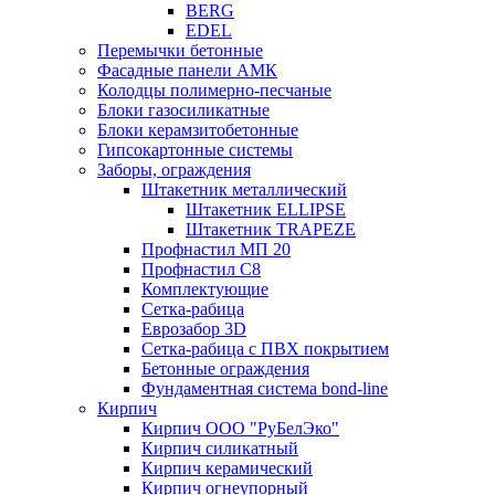
BERG
EDEL
Перемычки бетонные
Фасадные панели АМК
Колодцы полимерно-песчаные
Блоки газосиликатные
Блоки керамзитобетонные
Гипсокартонные системы
Заборы, ограждения
Штакетник металлический
Штакетник ELLIPSE
Штакетник TRAPEZE
Профнастил МП 20
Профнастил С8
Комплектующие
Сетка-рабица
Еврозабор 3D
Сетка-рабица с ПВХ покрытием
Бетонные ограждения
Фундаментная система bond-line
Кирпич
Кирпич ООО "РуБелЭко"
Кирпич силикатный
Кирпич керамический
Кирпич огнеупорный