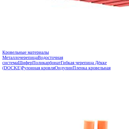
Кровельные материалы
Металлочерепица
Водосточная
система
Шифер
Поликарбонат
Гибкая черепица Дёкке
(DOCKE)
Рулонная кровля
Ондулин
Пленка кровельная