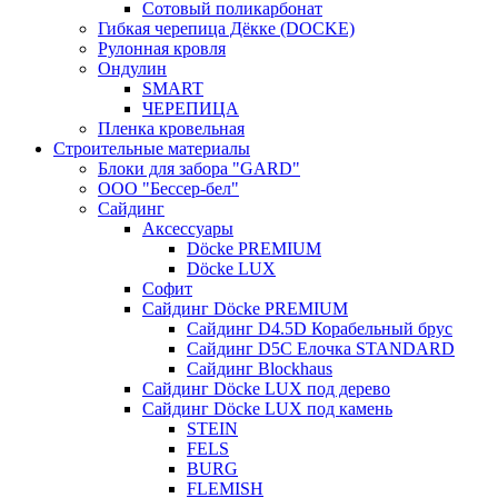
Сотовый поликарбонат
Гибкая черепица Дёкке (DOCKE)
Рулонная кровля
Ондулин
SMART
ЧЕРЕПИЦА
Пленка кровельная
Строительные материалы
Блоки для забора "GARD"
ООО "Бессер-бел"
Сайдинг
Аксессуары
Döcke PREMIUM
Döcke LUX
Софит
Сайдинг Döcke PREMIUM
Сайдинг D4.5D Корабельный брус
Сайдинг D5С Елочка STANDARD
Сайдинг Blockhaus
Сайдинг Döcke LUX под дерево
Сайдинг Döcke LUX под камень
STEIN
FELS
BURG
FLEMISH