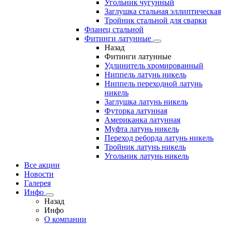
Угольник чугунный
Заглушка стальная эллиптическая
Тройник стальной для сварки
Фланец стальной
Фитинги латунные
Назад
Фитинги латунные
Удлинитель хромированный
Ниппель латунь никель
Ниппель переходной латунь
никель
Заглушка латунь никель
Футорка латунная
Американка латунная
Муфта латунь никель
Переход реборда латунь никель
Тройник латунь никель
Угольник латунь никель
Все акции
Новости
Галерея
Инфо
Назад
Инфо
О компании