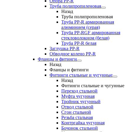
Опора PP-R
Труба полипропиленовая
Назад
Труба полипропиленовая
Труба PP-R армированная
алюминием (серая)
Труба PP-RGF армированная
стекловолокном (белая)
Труба РР-R белая
Заглушка PP-R
Обводное колено PP-R
Фланцы и фитинги
Назад
Фланцы и фитинги
Фитинги стальные и чугунные
Назад
Фитинги стальные и чугунные
Переход стальной
Муфта чугунная
Тройник чугунный
Отвод стальной
Сгон стальной
Резьба стальная
Контргайка чугунная
Бочонок стальной