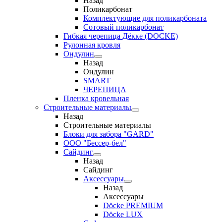
Назад
Поликарбонат
Комплектующие для поликарбоната
Сотовый поликарбонат
Гибкая черепица Дёкке (DOCKE)
Рулонная кровля
Ондулин
Назад
Ондулин
SMART
ЧЕРЕПИЦА
Пленка кровельная
Строительные материалы
Назад
Строительные материалы
Блоки для забора "GARD"
ООО "Бессер-бел"
Сайдинг
Назад
Сайдинг
Аксессуары
Назад
Аксессуары
Döcke PREMIUM
Döcke LUX