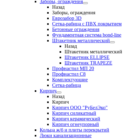
Заборы, ограждения
Назад
Заборы, ограждения
Еврозабор 3D
Сетка-рабица с ПВХ покрытием
Бетонные ограждения
Фундаментная система bond-line
Штакетник металлический
Назад
Штакетник металлический
Штакетник ELLIPSE
Штакетник TRAPEZE
Профнастил МП 20
Профнастил С8
Комплектующие
Сетка-рабица
Кирпич
Назад
Кирпич
Кирпич ООО "РуБелЭко"
Кирпич силикатный
Кирпич керамический
Кирпич огнеупорный
Кольца ж/б и плиты перекрытий
Люки канализационные