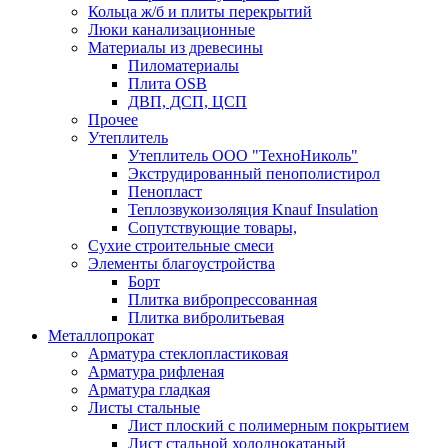
Кольца ж/б и плиты перекрытий
Люки канализационные
Материалы из древесины
Пиломатериалы
Плита OSB
ДВП, ДСП, ЦСП
Прочее
Утеплитель
Утеплитель ООО "ТехноНиколь"
Экструдированный пенополистирол
Пенопласт
Теплозвукоизоляция Knauf Insulation
Сопутствующие товары,
Сухие строительные смеси
Элементы благоустройства
Борт
Плитка вибропрессованная
Плитка вибролитьевая
Металлопрокат
Арматура стеклопластиковая
Арматура рифленая
Арматура гладкая
Листы стальные
Лист плоский с полимерным покрытием
Лист стальной холоднокатаный