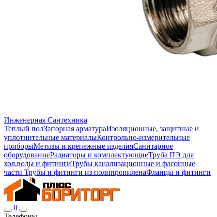
Инженерная Сантехника
Теплый пол
Запорная арматура
Изоляционные, защитные и
уплотнительные материалы
Контрольно-измерительные
приборы
Метизы и крепежные изделия
Санитарное
оборудование
Радиаторы и комплектующие
Труба ПЭ для
хол.воды и фитинги
Трубы канализационные и фасонные
части
Трубы и фитинги из полипропилена
Фланцы и фитинги
0
Телефоны