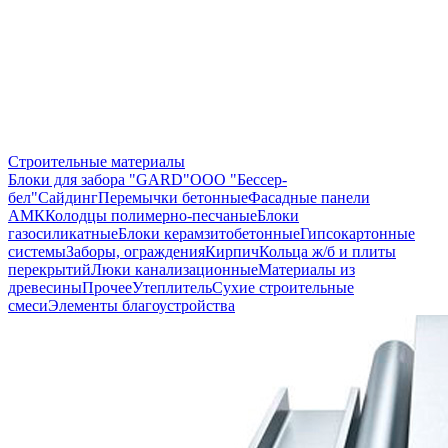
Строительные материалы
Блоки для забора "GARD"
ООО "Бессер-
бел"
Сайдинг
Перемычки бетонные
Фасадные панели
АМК
Колодцы полимерно-песчаные
Блоки
газосиликатные
Блоки керамзитобетонные
Гипсокартонные
системы
Заборы, ограждения
Кирпич
Кольца ж/б и плиты
перекрытий
Люки канализационные
Материалы из
древесины
Прочее
Утеплитель
Сухие строительные
смеси
Элементы благоустройства