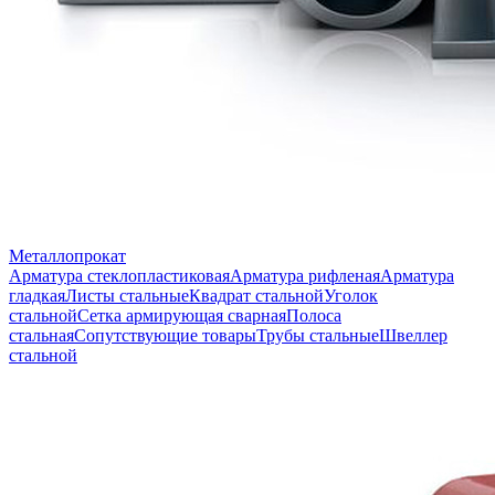
Металлопрокат
Арматура стеклопластиковая
Арматура рифленая
Арматура
гладкая
Листы стальные
Квадрат стальной
Уголок
стальной
Сетка армирующая сварная
Полоса
стальная
Сопутствующие товары
Трубы стальные
Швеллер
стальной