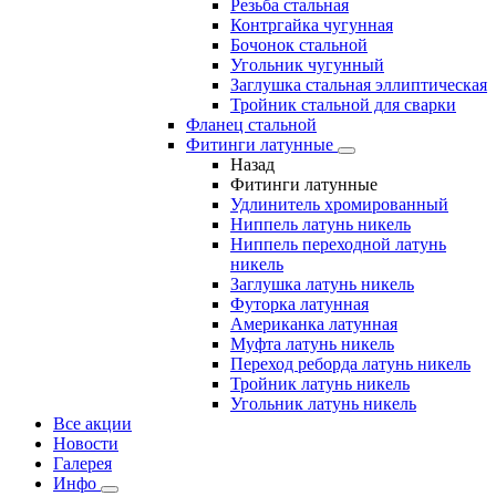
Резьба стальная
Контргайка чугунная
Бочонок стальной
Угольник чугунный
Заглушка стальная эллиптическая
Тройник стальной для сварки
Фланец стальной
Фитинги латунные
Назад
Фитинги латунные
Удлинитель хромированный
Ниппель латунь никель
Ниппель переходной латунь
никель
Заглушка латунь никель
Футорка латунная
Американка латунная
Муфта латунь никель
Переход реборда латунь никель
Тройник латунь никель
Угольник латунь никель
Все акции
Новости
Галерея
Инфо