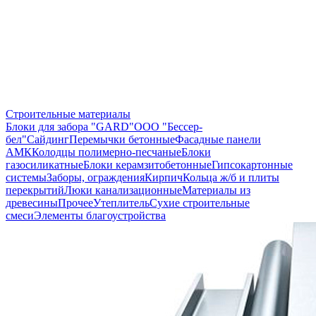
Строительные материалы
Блоки для забора "GARD"
ООО "Бессер-
бел"
Сайдинг
Перемычки бетонные
Фасадные панели
АМК
Колодцы полимерно-песчаные
Блоки
газосиликатные
Блоки керамзитобетонные
Гипсокартонные
системы
Заборы, ограждения
Кирпич
Кольца ж/б и плиты
перекрытий
Люки канализационные
Материалы из
древесины
Прочее
Утеплитель
Сухие строительные
смеси
Элементы благоустройства