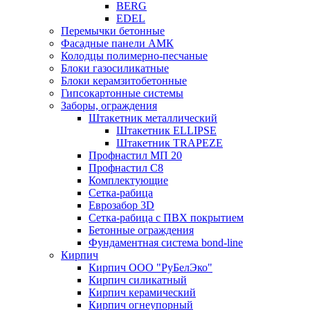
BERG
EDEL
Перемычки бетонные
Фасадные панели АМК
Колодцы полимерно-песчаные
Блоки газосиликатные
Блоки керамзитобетонные
Гипсокартонные системы
Заборы, ограждения
Штакетник металлический
Штакетник ELLIPSE
Штакетник TRAPEZE
Профнастил МП 20
Профнастил С8
Комплектующие
Сетка-рабица
Еврозабор 3D
Сетка-рабица с ПВХ покрытием
Бетонные ограждения
Фундаментная система bond-line
Кирпич
Кирпич ООО "РуБелЭко"
Кирпич силикатный
Кирпич керамический
Кирпич огнеупорный