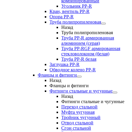
комбинированный
Угольник РР-R
Кран, вентиль PP-R
Опора PP-R
Труба полипропиленовая
Назад
Труба полипропиленовая
Труба PP-R армированная
алюминием (серая)
Труба PP-RGF армированная
стекловолокном (белая)
Труба РР-R белая
Заглушка PP-R
Обводное колено PP-R
Фланцы и фитинги
Назад
Фланцы и фитинги
Фитинги стальные и чугунные
Назад
Фитинги стальные и чугунные
Переход стальной
Муфта чугунная
Тройник чугунный
Отвод стальной
Сгон стальной