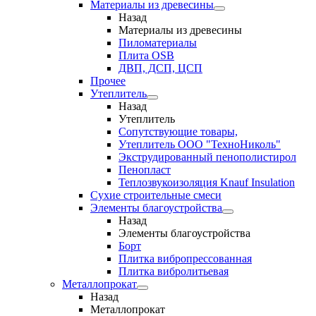
Материалы из древесины
Назад
Материалы из древесины
Пиломатериалы
Плита OSB
ДВП, ДСП, ЦСП
Прочее
Утеплитель
Назад
Утеплитель
Сопутствующие товары,
Утеплитель ООО "ТехноНиколь"
Экструдированный пенополистирол
Пенопласт
Теплозвукоизоляция Knauf Insulation
Сухие строительные смеси
Элементы благоустройства
Назад
Элементы благоустройства
Борт
Плитка вибропрессованная
Плитка вибролитьевая
Металлопрокат
Назад
Металлопрокат