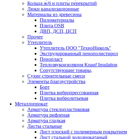
Кольца ж/б и плиты перекрытий
Люки канализационные
Материалы из древесины
Пиломатериалы
Плита OSB
ДВП, ДСП, ЦСП
Прочее
Утеплитель
Утеплитель ООО "ТехноНиколь"
Экструдированный пенополистирол
Пенопласт
Теплозвукоизоляция Knauf Insulation
Сопутствующие товары,
Сухие строительные смеси
Элементы благоустройства
Борт
Плитка вибропрессованная
Плитка вибролитьевая
Металлопрокат
Арматура стеклопластиковая
Арматура рифленая
Арматура гладкая
Листы стальные
Лист плоский с полимерным покрытием
Лист стальной холоднокатаный