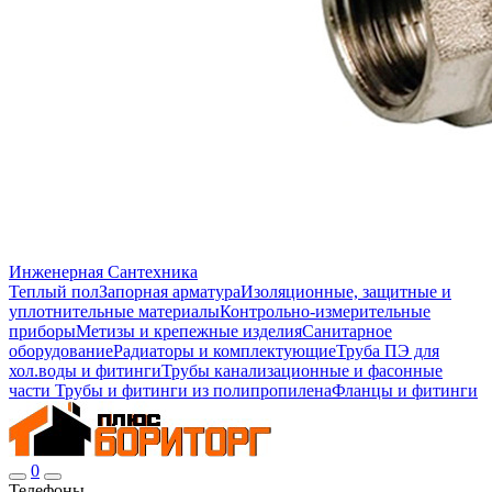
Инженерная Сантехника
Теплый пол
Запорная арматура
Изоляционные, защитные и
уплотнительные материалы
Контрольно-измерительные
приборы
Метизы и крепежные изделия
Санитарное
оборудование
Радиаторы и комплектующие
Труба ПЭ для
хол.воды и фитинги
Трубы канализационные и фасонные
части
Трубы и фитинги из полипропилена
Фланцы и фитинги
0
Телефоны