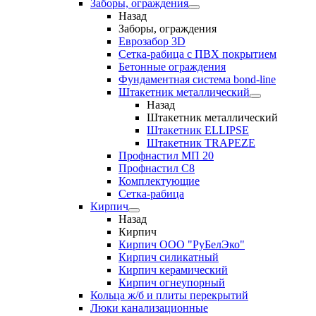
Заборы, ограждения
Назад
Заборы, ограждения
Еврозабор 3D
Сетка-рабица с ПВХ покрытием
Бетонные ограждения
Фундаментная система bond-line
Штакетник металлический
Назад
Штакетник металлический
Штакетник ELLIPSE
Штакетник TRAPEZE
Профнастил МП 20
Профнастил С8
Комплектующие
Сетка-рабица
Кирпич
Назад
Кирпич
Кирпич ООО "РуБелЭко"
Кирпич силикатный
Кирпич керамический
Кирпич огнеупорный
Кольца ж/б и плиты перекрытий
Люки канализационные