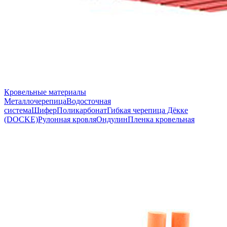
Кровельные материалы
Металлочерепица
Водосточная
система
Шифер
Поликарбонат
Гибкая черепица Дёкке
(DOCKE)
Рулонная кровля
Ондулин
Пленка кровельная