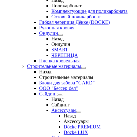
Назад
Поликарбонат
Комплектующие для поликарбоната
Сотовый поликарбонат
Гибкая черепица Дёкке (DOCKE)
Рулонная кровля
Ондулин
Назад
Ондулин
SMART
ЧЕРЕПИЦА
Пленка кровельная
Строительные материалы
Назад
Строительные материалы
Блоки для забора "GARD"
ООО "Бессер-бел"
Сайдинг
Назад
Сайдинг
Аксессуары
Назад
Аксессуары
Döcke PREMIUM
Döcke LUX