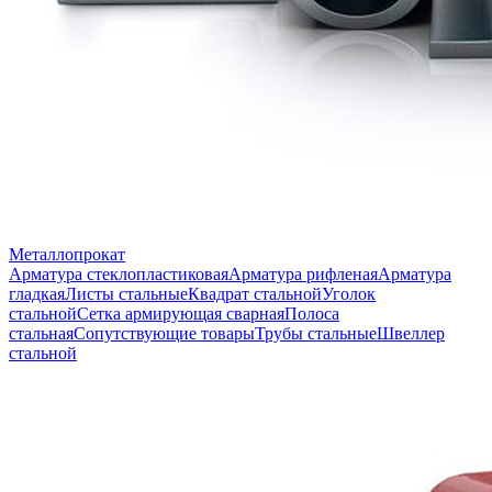
Металлопрокат
Арматура стеклопластиковая
Арматура рифленая
Арматура
гладкая
Листы стальные
Квадрат стальной
Уголок
стальной
Сетка армирующая сварная
Полоса
стальная
Сопутствующие товары
Трубы стальные
Швеллер
стальной