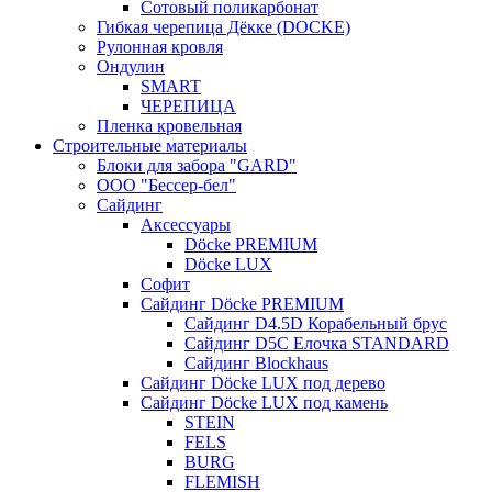
Сотовый поликарбонат
Гибкая черепица Дёкке (DOCKE)
Рулонная кровля
Ондулин
SMART
ЧЕРЕПИЦА
Пленка кровельная
Строительные материалы
Блоки для забора "GARD"
ООО "Бессер-бел"
Сайдинг
Аксессуары
Döcke PREMIUM
Döcke LUX
Софит
Сайдинг Döcke PREMIUM
Сайдинг D4.5D Корабельный брус
Сайдинг D5С Елочка STANDARD
Сайдинг Blockhaus
Сайдинг Döcke LUX под дерево
Сайдинг Döcke LUX под камень
STEIN
FELS
BURG
FLEMISH