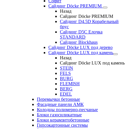
Софит
Сайдинг Döcke PREMIUM
Назад
Сайдинг Döcke PREMIUM
Сайдинг D4.5D Корабельный
брус
Сайдинг D5С Елочка
STANDARD
Сайдинг Blockhaus
Сайдинг Döcke LUX под дерево
Сайдинг Döcke LUX под камень
Назад
Сайдинг Döcke LUX под камень
STEIN
FELS
BURG
FLEMISH
BERG
EDEL
Перемычки бетонные
Фасадные панели АМК
Колодцы полимерно-песчаные
Блоки газосиликатные
Блоки керамзитобетонные
Гипсокартонные системы