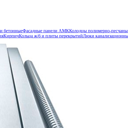
и бетонные
Фасадные панели АМК
Колодцы полимерно-песчаны
ия
Кирпич
Кольца ж/б и плиты перекрытий
Люки канализационн