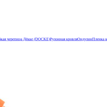
бкая черепица Дёкке (DOCKE)
Рулонная кровля
Ондулин
Пленка 