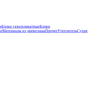
е
Блоки газосиликатные
Блоки
ые
Материалы из древесины
Прочее
Утеплитель
Сухие