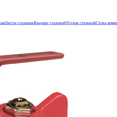
кая
Листы стальные
Квадрат стальной
Уголок стальной
Сетка арми