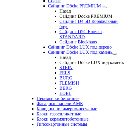
Софит
Сайдинг Döcke PREMIUM
Назад
Сайдинг Döcke PREMIUM
Сайдинг D4.5D Корабельный
брус
Сайдинг D5С Елочка
STANDARD
Сайдинг Blockhaus
Сайдинг Döcke LUX под дерево
Сайдинг Döcke LUX под камень
Назад
Сайдинг Döcke LUX под камень
STEIN
FELS
BURG
FLEMISH
BERG
EDEL
Перемычки бетонные
Фасадные панели АМК
Колодцы полимерно-песчаные
Блоки газосиликатные
Блоки керамзитобетонные
Гипсокартонные системы