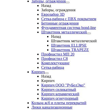
Заборы, ограждения
Назад
Заборы, ограждения
Еврозабор 3D
Сетка-рабица с ПВХ покрытием
Бетонные ограждения
Фундаментная система bond-line
Штакетник металлический
Назад
Штакетник металлический
Штакетник ELLIPSE
Штакетник TRAPEZE
Профнастил МП 20
Профнастил С8
Комплектующие
Сетка-рабица
Кирпич
Назад
Кирпич
Кирпич ООО "РуБелЭко"
Кирпич силикатный
Кирпич керамический
Кирпич огнеупорный
Кольца ж/б и плиты перекрытий
Люки канализационные