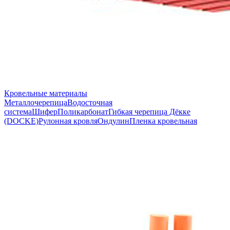
Кровельные материалы
Металлочерепица
Водосточная
система
Шифер
Поликарбонат
Гибкая черепица Дёкке
(DOCKE)
Рулонная кровля
Ондулин
Пленка кровельная