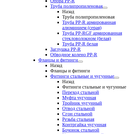
Опора PP-R
Труба полипропиленовая
Назад
Труба полипропиленовая
Труба PP-R армированная
алюминием (серая)
Труба PP-RGF армированная
стекловолокном (белая)
Труба РР-R белая
Заглушка PP-R
Обводное колено PP-R
Фланцы и фитинги
Назад
Фланцы и фитинги
Фитинги стальные и чугунные
Назад
Фитинги стальные и чугунные
Переход стальной
Муфта чугунная
Тройник чугунный
Отвод стальной
Сгон стальной
Резьба стальная
Контргайка чугунная
Бочонок стальной