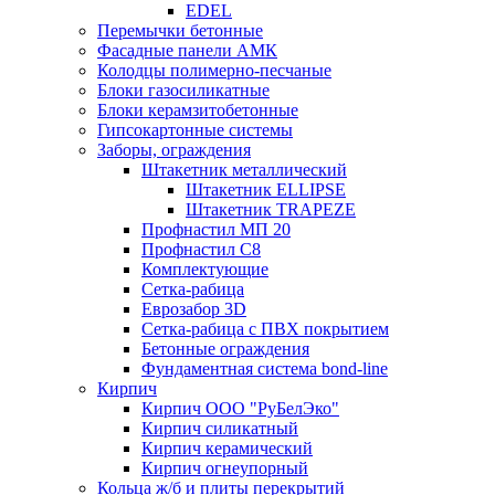
EDEL
Перемычки бетонные
Фасадные панели АМК
Колодцы полимерно-песчаные
Блоки газосиликатные
Блоки керамзитобетонные
Гипсокартонные системы
Заборы, ограждения
Штакетник металлический
Штакетник ELLIPSE
Штакетник TRAPEZE
Профнастил МП 20
Профнастил С8
Комплектующие
Сетка-рабица
Еврозабор 3D
Сетка-рабица с ПВХ покрытием
Бетонные ограждения
Фундаментная система bond-line
Кирпич
Кирпич ООО "РуБелЭко"
Кирпич силикатный
Кирпич керамический
Кирпич огнеупорный
Кольца ж/б и плиты перекрытий