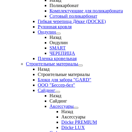
Назад
Поликарбонат
Комплектующие для поликарбоната
Сотовый поликарбонат
Гибкая черепица Дёкке (DOCKE)
Рулонная кровля
Ондулин
Назад
Ондулин
SMART
ЧЕРЕПИЦА
Пленка кровельная
Строительные материалы
Назад
Строительные материалы
Блоки для забора "GARD"
ООО "Бессер-бел"
Сайдинг
Назад
Сайдинг
Аксессуары
Назад
Аксессуары
Döcke PREMIUM
Döcke LUX