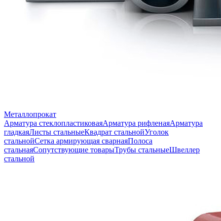
Металлопрокат
Арматура стеклопластиковая
Арматура рифленая
Арматура
гладкая
Листы стальные
Квадрат стальной
Уголок
стальной
Сетка армирующая сварная
Полоса
стальная
Сопутствующие товары
Трубы стальные
Швеллер
стальной