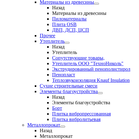
Материалы из древесины
Назад
Материалы из древесины
Пиломатериалы
Плита OSB
ДВП, ДСП, ЦСП
Прочее
Утеплитель
Назад
Утеплитель
Сопутствующие товары,
Утеплитель ООО "ТехноНиколь"
Экструдированный пенополистирол
Пенопласт
Теплозвукоизоляция Knauf Insulation
Сухие строительные смеси
Элементы благоустройства
Назад
Элементы благоустройства
Борт
Плитка вибропрессованная
Плитка вибролитьевая
Металлопрокат
Назад
Металлопрокат