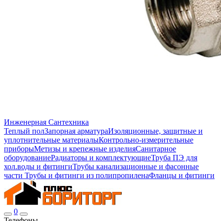
Инженерная Сантехника
Теплый пол
Запорная арматура
Изоляционные, защитные и
уплотнительные материалы
Контрольно-измерительные
приборы
Метизы и крепежные изделия
Санитарное
оборудование
Радиаторы и комплектующие
Труба ПЭ для
хол.воды и фитинги
Трубы канализационные и фасонные
части
Трубы и фитинги из полипропилена
Фланцы и фитинги
0
Телефоны