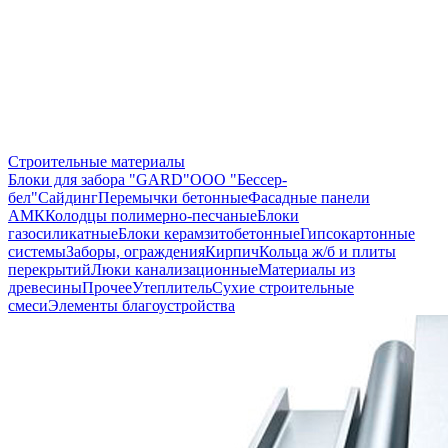
Строительные материалы
Блоки для забора "GARD"
ООО "Бессер-
бел"
Сайдинг
Перемычки бетонные
Фасадные панели
АМК
Колодцы полимерно-песчаные
Блоки
газосиликатные
Блоки керамзитобетонные
Гипсокартонные
системы
Заборы, ограждения
Кирпич
Кольца ж/б и плиты
перекрытий
Люки канализационные
Материалы из
древесины
Прочее
Утеплитель
Сухие строительные
смеси
Элементы благоустройства