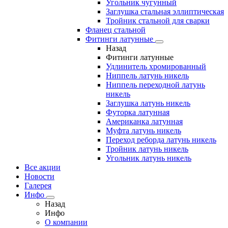
Угольник чугунный
Заглушка стальная эллиптическая
Тройник стальной для сварки
Фланец стальной
Фитинги латунные
Назад
Фитинги латунные
Удлинитель хромированный
Ниппель латунь никель
Ниппель переходной латунь
никель
Заглушка латунь никель
Футорка латунная
Американка латунная
Муфта латунь никель
Переход реборда латунь никель
Тройник латунь никель
Угольник латунь никель
Все акции
Новости
Галерея
Инфо
Назад
Инфо
О компании