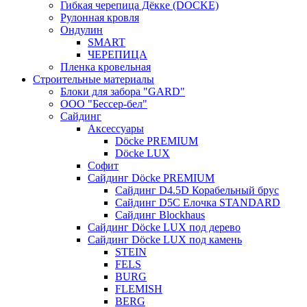
Гибкая черепица Дёкке (DOCKE)
Рулонная кровля
Ондулин
SMART
ЧЕРЕПИЦА
Пленка кровельная
Строительные материалы
Блоки для забора "GARD"
ООО "Бессер-бел"
Сайдинг
Аксессуары
Döcke PREMIUM
Döcke LUX
Софит
Сайдинг Döcke PREMIUM
Сайдинг D4.5D Корабельный брус
Сайдинг D5С Елочка STANDARD
Сайдинг Blockhaus
Сайдинг Döcke LUX под дерево
Сайдинг Döcke LUX под камень
STEIN
FELS
BURG
FLEMISH
BERG