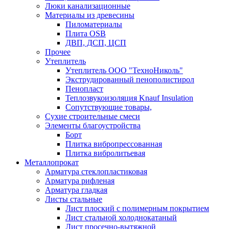
Люки канализационные
Материалы из древесины
Пиломатериалы
Плита OSB
ДВП, ДСП, ЦСП
Прочее
Утеплитель
Утеплитель ООО "ТехноНиколь"
Экструдированный пенополистирол
Пенопласт
Теплозвукоизоляция Knauf Insulation
Сопутствующие товары,
Сухие строительные смеси
Элементы благоустройства
Борт
Плитка вибропрессованная
Плитка вибролитьевая
Металлопрокат
Арматура стеклопластиковая
Арматура рифленая
Арматура гладкая
Листы стальные
Лист плоский с полимерным покрытием
Лист стальной холоднокатаный
Лист просечно-вытяжной