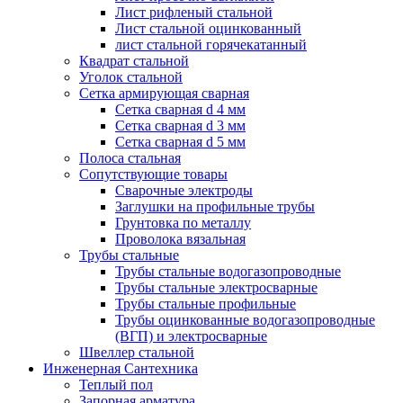
Лист рифленый стальной
Лист стальной оцинкованный
лист стальной горячекатанный
Квадрат стальной
Уголок стальной
Сетка армирующая сварная
Сетка сварная d 4 мм
Сетка сварная d 3 мм
Сетка сварная d 5 мм
Полоса стальная
Сопутствующие товары
Сварочные электроды
Заглушки на профильные трубы
Грунтовка по металлу
Проволока вязальная
Трубы стальные
Трубы стальные водогазопроводные
Трубы стальные электросварные
Трубы стальные профильные
Трубы оцинкованные водогазопроводные
(ВГП) и электросварные
Швеллер стальной
Инженерная Сантехника
Теплый пол
Запорная арматура