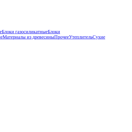
е
Блоки газосиликатные
Блоки
ые
Материалы из древесины
Прочее
Утеплитель
Сухие