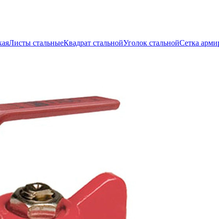
кая
Листы стальные
Квадрат стальной
Уголок стальной
Сетка арми