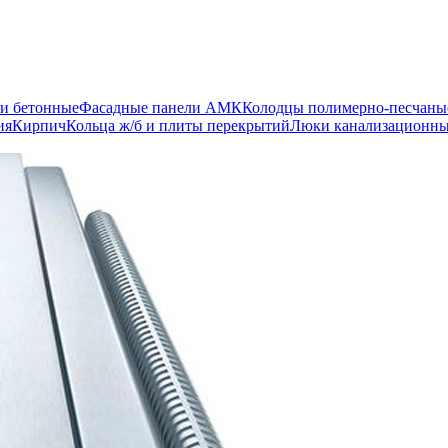
и бетонные
Фасадные панели АМК
Колодцы полимерно-песчаны
ия
Кирпич
Кольца ж/б и плиты перекрытий
Люки канализационн