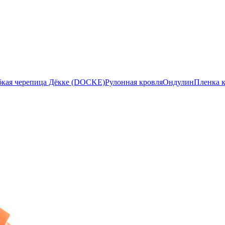
бкая черепица Дёкке (DOCKE)
Рулонная кровля
Ондулин
Пленка 