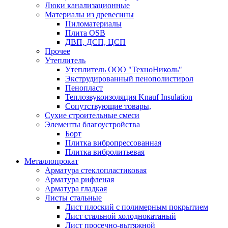
Люки канализационные
Материалы из древесины
Пиломатериалы
Плита OSB
ДВП, ДСП, ЦСП
Прочее
Утеплитель
Утеплитель ООО "ТехноНиколь"
Экструдированный пенополистирол
Пенопласт
Теплозвукоизоляция Knauf Insulation
Сопутствующие товары,
Сухие строительные смеси
Элементы благоустройства
Борт
Плитка вибропрессованная
Плитка вибролитьевая
Металлопрокат
Арматура стеклопластиковая
Арматура рифленая
Арматура гладкая
Листы стальные
Лист плоский с полимерным покрытием
Лист стальной холоднокатаный
Лист просечно-вытяжной