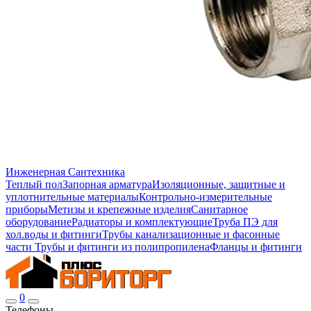
Инженерная Сантехника
Теплый пол
Запорная арматура
Изоляционные, защитные и
уплотнительные материалы
Контрольно-измерительные
приборы
Метизы и крепежные изделия
Санитарное
оборудование
Радиаторы и комплектующие
Труба ПЭ для
хол.воды и фитинги
Трубы канализационные и фасонные
части
Трубы и фитинги из полипропилена
Фланцы и фитинги
0
Телефоны