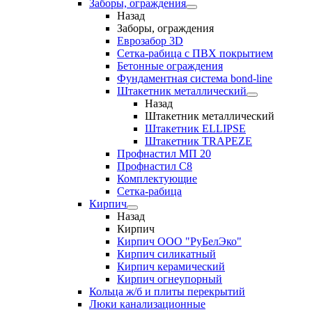
Заборы, ограждения
Назад
Заборы, ограждения
Еврозабор 3D
Сетка-рабица с ПВХ покрытием
Бетонные ограждения
Фундаментная система bond-line
Штакетник металлический
Назад
Штакетник металлический
Штакетник ELLIPSE
Штакетник TRAPEZE
Профнастил МП 20
Профнастил С8
Комплектующие
Сетка-рабица
Кирпич
Назад
Кирпич
Кирпич ООО "РуБелЭко"
Кирпич силикатный
Кирпич керамический
Кирпич огнеупорный
Кольца ж/б и плиты перекрытий
Люки канализационные