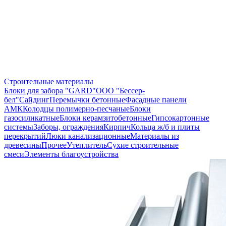
Строительные материалы
Блоки для забора "GARD"
ООО "Бессер-
бел"
Сайдинг
Перемычки бетонные
Фасадные панели
АМК
Колодцы полимерно-песчаные
Блоки
газосиликатные
Блоки керамзитобетонные
Гипсокартонные
системы
Заборы, ограждения
Кирпич
Кольца ж/б и плиты
перекрытий
Люки канализационные
Материалы из
древесины
Прочее
Утеплитель
Сухие строительные
смеси
Элементы благоустройства