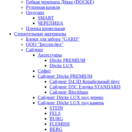
Гибкая черепица Дёкке (DOCKE)
Рулонная кровля
Ондулин
SMART
ЧЕРЕПИЦА
Пленка кровельная
Строительные материалы
Блоки для забора "GARD"
ООО "Бессер-бел"
Сайдинг
Аксессуары
Döcke PREMIUM
Döcke LUX
Софит
Сайдинг Döcke PREMIUM
Сайдинг D4.5D Корабельный брус
Сайдинг D5С Елочка STANDARD
Сайдинг Blockhaus
Сайдинг Döcke LUX под дерево
Сайдинг Döcke LUX под камень
STEIN
FELS
BURG
FLEMISH
BERG