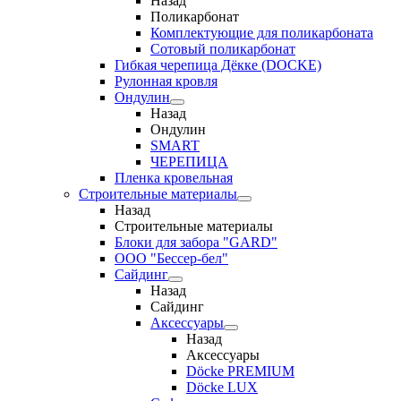
Назад
Поликарбонат
Комплектующие для поликарбоната
Сотовый поликарбонат
Гибкая черепица Дёкке (DOCKE)
Рулонная кровля
Ондулин
Назад
Ондулин
SMART
ЧЕРЕПИЦА
Пленка кровельная
Строительные материалы
Назад
Строительные материалы
Блоки для забора "GARD"
ООО "Бессер-бел"
Сайдинг
Назад
Сайдинг
Аксессуары
Назад
Аксессуары
Döcke PREMIUM
Döcke LUX