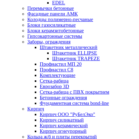
EDEL
Перемычки бетонные
Фасадные панели АМК
Колодцы полимерно-песчаные
Блоки газосиликатные
Блоки керамзитобетонные
Гипсокартонные системы
Заборы, ограждения
Штакетник металлический
Штакетник ELLIPSE
Штакетник TRAPEZE
Профнастил МП 20
Профнастил С8
Комплектующие
Сетка-рабица
Еврозабор 3D
Сетка-рабица с ПВХ покрытием
Бетонные ограждения
Фундаментная система bond-line
Кирпич
Кирпич ООО "РуБелЭко"
Кирпич силикатный
Кирпич керамический
Кирпич огнеупорный
Кольца ж/б и плиты перекрытий