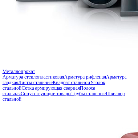
Металлопрокат
Арматура стеклопластиковая
Арматура рифленая
Арматура
гладкая
Листы стальные
Квадрат стальной
Уголок
стальной
Сетка армирующая сварная
Полоса
стальная
Сопутствующие товары
Трубы стальные
Швеллер
стальной