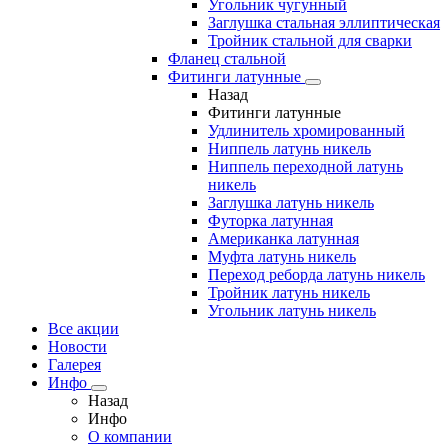
Угольник чугунный
Заглушка стальная эллиптическая
Тройник стальной для сварки
Фланец стальной
Фитинги латунные
Назад
Фитинги латунные
Удлинитель хромированный
Ниппель латунь никель
Ниппель переходной латунь
никель
Заглушка латунь никель
Футорка латунная
Американка латунная
Муфта латунь никель
Переход реборда латунь никель
Тройник латунь никель
Угольник латунь никель
Все акции
Новости
Галерея
Инфо
Назад
Инфо
О компании