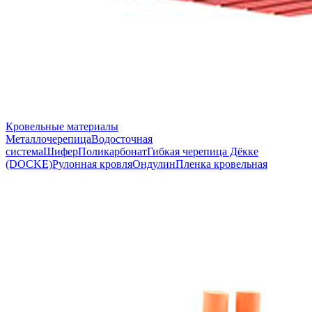
Кровельные материалы
Металлочерепица
Водосточная
система
Шифер
Поликарбонат
Гибкая черепица Дёкке
(DOCKE)
Рулонная кровля
Ондулин
Пленка кровельная