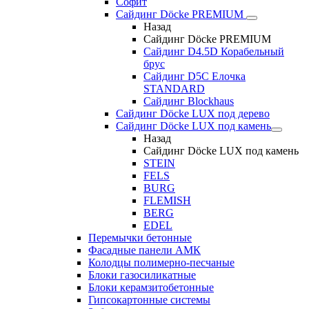
Софит
Сайдинг Döcke PREMIUM
Назад
Сайдинг Döcke PREMIUM
Сайдинг D4.5D Корабельный
брус
Сайдинг D5С Елочка
STANDARD
Сайдинг Blockhaus
Сайдинг Döcke LUX под дерево
Сайдинг Döcke LUX под камень
Назад
Сайдинг Döcke LUX под камень
STEIN
FELS
BURG
FLEMISH
BERG
EDEL
Перемычки бетонные
Фасадные панели АМК
Колодцы полимерно-песчаные
Блоки газосиликатные
Блоки керамзитобетонные
Гипсокартонные системы