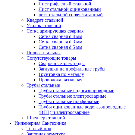
Лист рифленый стальной
Лист стальной оцинкованный
лист стальной горячекатанный
Квадрат стальной
Уголок стальной
Сетка армирующая сварная
Сетка сварная d 4 мм
Сетка сварная d 3 мм
Сетка сварная d 5 мм
Полоса стальная
Сопутствующие товары
Сварочные электроды
Заглушки на профильные трубы
Грунтовка по металлу
Проволока вязальная
Трубы стальные
Трубы стальные водогазопроводные
Трубы стальные электросварные
Трубы стальные профильные
Трубы оцинкованные водогазопроводные
(ВГП) и электросварные
Швеллер стальной
Инженерная Сантехника
Теплый пол
Запорная арматура