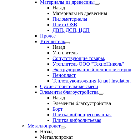
Материалы из древесины
Назад
Материалы из древесины
Пиломатериалы
Плита OSB
ДВП, ДСП, ЦСП
Прочее
Утеплитель
Назад
Утеплитель
Сопутствующие товары,
Утеплитель ООО "ТехноНиколь"
Экструдированный пенополистирол
Пенопласт
Теплозвукоизоляция Knauf Insulation
Сухие строительные смеси
Элементы благоустройства
Назад
Элементы благоустройства
Борт
Плитка вибропрессованная
Плитка вибролитьевая
Металлопрокат
Назад
Металлопрокат