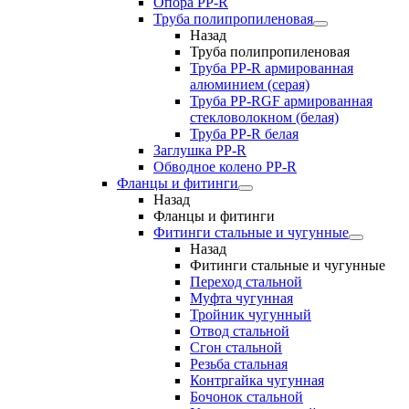
Опора PP-R
Труба полипропиленовая
Назад
Труба полипропиленовая
Труба PP-R армированная
алюминием (серая)
Труба PP-RGF армированная
стекловолокном (белая)
Труба РР-R белая
Заглушка PP-R
Обводное колено PP-R
Фланцы и фитинги
Назад
Фланцы и фитинги
Фитинги стальные и чугунные
Назад
Фитинги стальные и чугунные
Переход стальной
Муфта чугунная
Тройник чугунный
Отвод стальной
Сгон стальной
Резьба стальная
Контргайка чугунная
Бочонок стальной