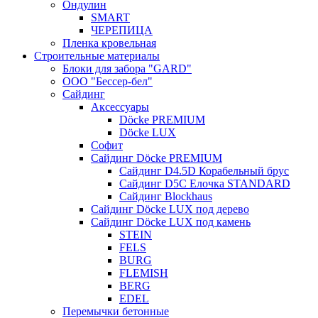
Ондулин
SMART
ЧЕРЕПИЦА
Пленка кровельная
Строительные материалы
Блоки для забора "GARD"
ООО "Бессер-бел"
Сайдинг
Аксессуары
Döcke PREMIUM
Döcke LUX
Софит
Сайдинг Döcke PREMIUM
Сайдинг D4.5D Корабельный брус
Сайдинг D5С Елочка STANDARD
Сайдинг Blockhaus
Сайдинг Döcke LUX под дерево
Сайдинг Döcke LUX под камень
STEIN
FELS
BURG
FLEMISH
BERG
EDEL
Перемычки бетонные