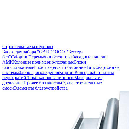
Строительные материалы
Блоки для забора "GARD"
ООО "Бессер-
бел"
Сайдинг
Перемычки бетонные
Фасадные панели
АМК
Колодцы полимерно-песчаные
Блоки
газосиликатные
Блоки керамзитобетонные
Гипсокартонные
системы
Заборы, ограждения
Кирпич
Кольца ж/б и плиты
перекрытий
Люки канализационные
Материалы из
древесины
Прочее
Утеплитель
Сухие строительные
смеси
Элементы благоустройства