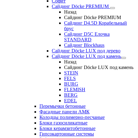
Софит
Сайдинг Döcke PREMIUM
Назад
Сайдинг Döcke PREMIUM
Сайдинг D4.5D Корабельный
брус
Сайдинг D5С Елочка
STANDARD
Сайдинг Blockhaus
Сайдинг Döcke LUX под дерево
Сайдинг Döcke LUX под камень
Назад
Сайдинг Döcke LUX под камень
STEIN
FELS
BURG
FLEMISH
BERG
EDEL
Перемычки бетонные
Фасадные панели АМК
Колодцы полимерно-песчаные
Блоки газосиликатные
Блоки керамзитобетонные
Гипсокартонные системы