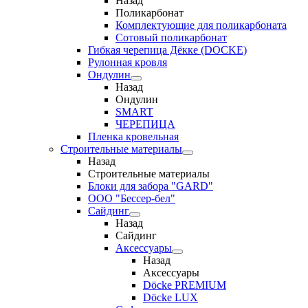
Назад
Поликарбонат
Комплектующие для поликарбоната
Сотовый поликарбонат
Гибкая черепица Дёкке (DOCKE)
Рулонная кровля
Ондулин
Назад
Ондулин
SMART
ЧЕРЕПИЦА
Пленка кровельная
Строительные материалы
Назад
Строительные материалы
Блоки для забора "GARD"
ООО "Бессер-бел"
Сайдинг
Назад
Сайдинг
Аксессуары
Назад
Аксессуары
Döcke PREMIUM
Döcke LUX