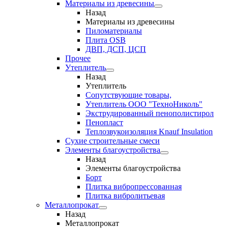
Материалы из древесины
Назад
Материалы из древесины
Пиломатериалы
Плита OSB
ДВП, ДСП, ЦСП
Прочее
Утеплитель
Назад
Утеплитель
Сопутствующие товары,
Утеплитель ООО "ТехноНиколь"
Экструдированный пенополистирол
Пенопласт
Теплозвукоизоляция Knauf Insulation
Сухие строительные смеси
Элементы благоустройства
Назад
Элементы благоустройства
Борт
Плитка вибропрессованная
Плитка вибролитьевая
Металлопрокат
Назад
Металлопрокат