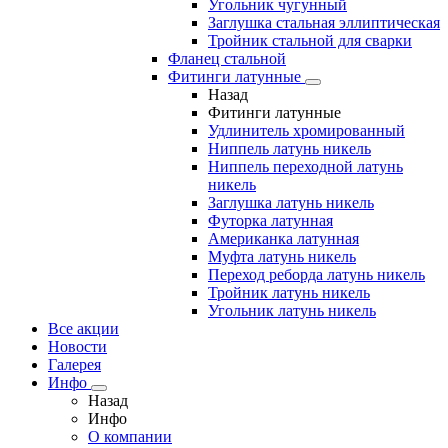
Угольник чугунный
Заглушка стальная эллиптическая
Тройник стальной для сварки
Фланец стальной
Фитинги латунные
Назад
Фитинги латунные
Удлинитель хромированный
Ниппель латунь никель
Ниппель переходной латунь
никель
Заглушка латунь никель
Футорка латунная
Американка латунная
Муфта латунь никель
Переход реборда латунь никель
Тройник латунь никель
Угольник латунь никель
Все акции
Новости
Галерея
Инфо
Назад
Инфо
О компании