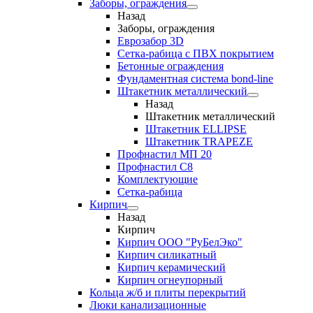
Заборы, ограждения
Назад
Заборы, ограждения
Еврозабор 3D
Сетка-рабица с ПВХ покрытием
Бетонные ограждения
Фундаментная система bond-line
Штакетник металлический
Назад
Штакетник металлический
Штакетник ELLIPSE
Штакетник TRAPEZE
Профнастил МП 20
Профнастил С8
Комплектующие
Сетка-рабица
Кирпич
Назад
Кирпич
Кирпич ООО "РуБелЭко"
Кирпич силикатный
Кирпич керамический
Кирпич огнеупорный
Кольца ж/б и плиты перекрытий
Люки канализационные