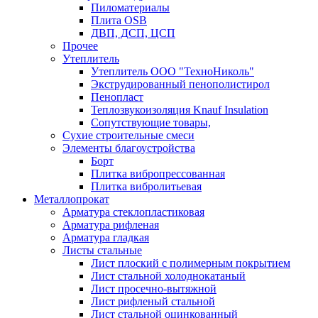
Пиломатериалы
Плита OSB
ДВП, ДСП, ЦСП
Прочее
Утеплитель
Утеплитель ООО "ТехноНиколь"
Экструдированный пенополистирол
Пенопласт
Теплозвукоизоляция Knauf Insulation
Сопутствующие товары,
Сухие строительные смеси
Элементы благоустройства
Борт
Плитка вибропрессованная
Плитка вибролитьевая
Металлопрокат
Арматура стеклопластиковая
Арматура рифленая
Арматура гладкая
Листы стальные
Лист плоский с полимерным покрытием
Лист стальной холоднокатаный
Лист просечно-вытяжной
Лист рифленый стальной
Лист стальной оцинкованный