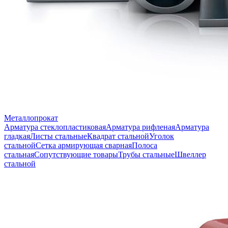
Металлопрокат
Арматура стеклопластиковая
Арматура рифленая
Арматура
гладкая
Листы стальные
Квадрат стальной
Уголок
стальной
Сетка армирующая сварная
Полоса
стальная
Сопутствующие товары
Трубы стальные
Швеллер
стальной