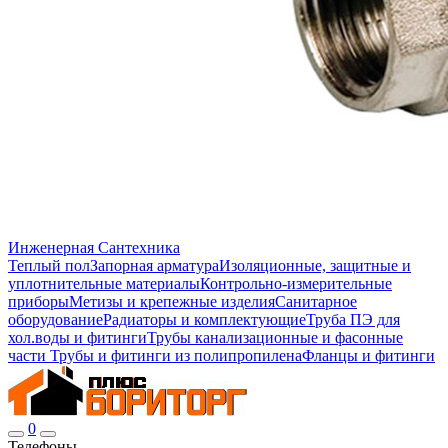
Инженерная Сантехника
Теплый пол
Запорная арматура
Изоляционные, защитные и
уплотнительные материалы
Контрольно-измерительные
приборы
Метизы и крепежные изделия
Санитарное
оборудование
Радиаторы и комплектующие
Труба ПЭ для
хол.воды и фитинги
Трубы канализационные и фасонные
части
Трубы и фитинги из полипропилена
Фланцы и фитинги
0
Телефоны