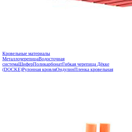
Кровельные материалы
Металлочерепица
Водосточная
система
Шифер
Поликарбонат
Гибкая черепица Дёкке
(DOCKE)
Рулонная кровля
Ондулин
Пленка кровельная