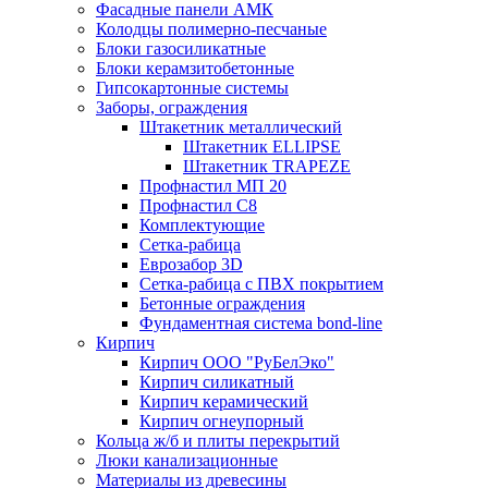
Фасадные панели АМК
Колодцы полимерно-песчаные
Блоки газосиликатные
Блоки керамзитобетонные
Гипсокартонные системы
Заборы, ограждения
Штакетник металлический
Штакетник ELLIPSE
Штакетник TRAPEZE
Профнастил МП 20
Профнастил С8
Комплектующие
Сетка-рабица
Еврозабор 3D
Сетка-рабица с ПВХ покрытием
Бетонные ограждения
Фундаментная система bond-line
Кирпич
Кирпич ООО "РуБелЭко"
Кирпич силикатный
Кирпич керамический
Кирпич огнеупорный
Кольца ж/б и плиты перекрытий
Люки канализационные
Материалы из древесины