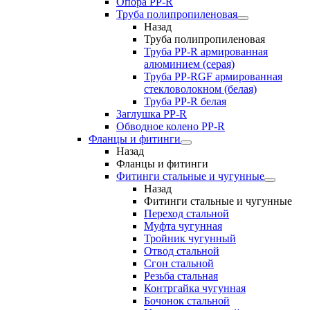
Опора PP-R
Труба полипропиленовая
Назад
Труба полипропиленовая
Труба PP-R армированная
алюминием (серая)
Труба PP-RGF армированная
стекловолокном (белая)
Труба РР-R белая
Заглушка PP-R
Обводное колено PP-R
Фланцы и фитинги
Назад
Фланцы и фитинги
Фитинги стальные и чугунные
Назад
Фитинги стальные и чугунные
Переход стальной
Муфта чугунная
Тройник чугунный
Отвод стальной
Сгон стальной
Резьба стальная
Контргайка чугунная
Бочонок стальной