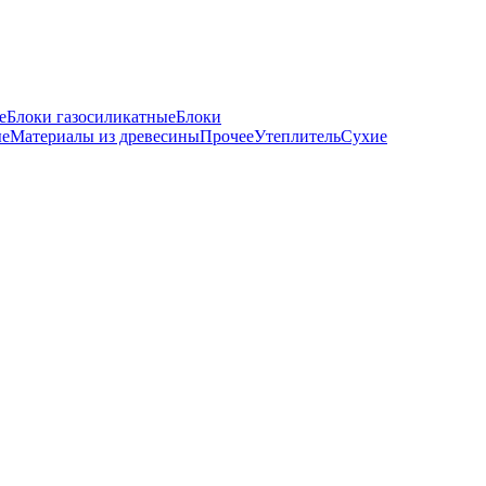
е
Блоки газосиликатные
Блоки
ые
Материалы из древесины
Прочее
Утеплитель
Сухие