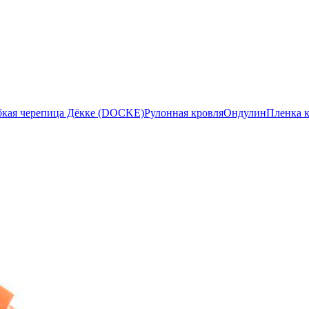
бкая черепица Дёкке (DOCKE)
Рулонная кровля
Ондулин
Пленка 