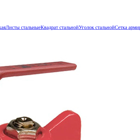
кая
Листы стальные
Квадрат стальной
Уголок стальной
Сетка арми