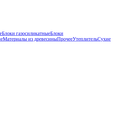
е
Блоки газосиликатные
Блоки
ые
Материалы из древесины
Прочее
Утеплитель
Сухие