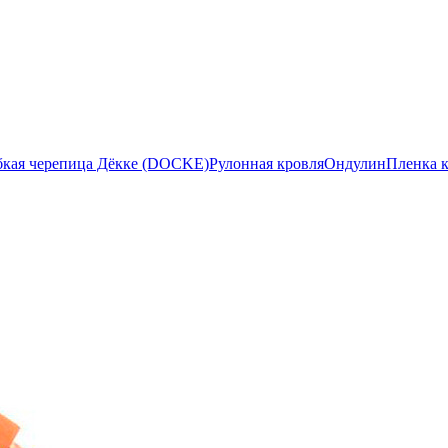
бкая черепица Дёкке (DOCKE)
Рулонная кровля
Ондулин
Пленка 