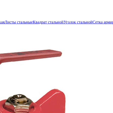
кая
Листы стальные
Квадрат стальной
Уголок стальной
Сетка арми