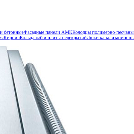
и бетонные
Фасадные панели АМК
Колодцы полимерно-песчаны
ия
Кирпич
Кольца ж/б и плиты перекрытий
Люки канализационн