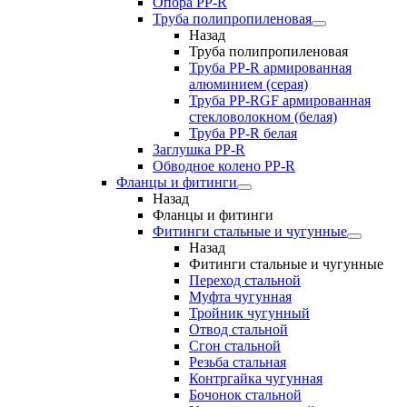
Опора PP-R
Труба полипропиленовая
Назад
Труба полипропиленовая
Труба PP-R армированная
алюминием (серая)
Труба PP-RGF армированная
стекловолокном (белая)
Труба РР-R белая
Заглушка PP-R
Обводное колено PP-R
Фланцы и фитинги
Назад
Фланцы и фитинги
Фитинги стальные и чугунные
Назад
Фитинги стальные и чугунные
Переход стальной
Муфта чугунная
Тройник чугунный
Отвод стальной
Сгон стальной
Резьба стальная
Контргайка чугунная
Бочонок стальной