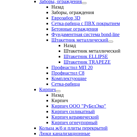
Заборы, ограждения
Назад
Заборы, ограждения
Еврозабор 3D
Сетка-рабица с ПВХ покрытием
Бетонные ограждения
Фундаментная система bond-line
Штакетник металлический
Назад
Штакетник металлический
Штакетник ELLIPSE
Штакетник TRAPEZE
Профнастил МП 20
Профнастил С8
Комплектующие
Сетка-рабица
Кирпич
Назад
Кирпич
Кирпич ООО "РуБелЭко"
Кирпич силикатный
Кирпич керамический
Кирпич огнеупорный
Кольца ж/б и плиты перекрытий
Люки канализационные