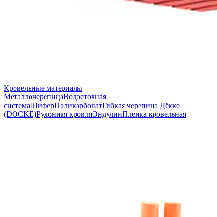
Кровельные материалы
Металлочерепица
Водосточная
система
Шифер
Поликарбонат
Гибкая черепица Дёкке
(DOCKE)
Рулонная кровля
Ондулин
Пленка кровельная