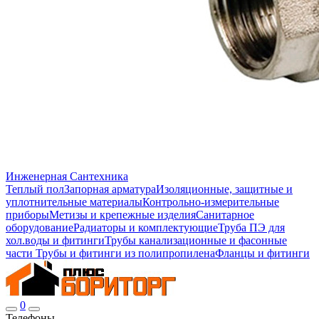
Инженерная Сантехника
Теплый пол
Запорная арматура
Изоляционные, защитные и
уплотнительные материалы
Контрольно-измерительные
приборы
Метизы и крепежные изделия
Санитарное
оборудование
Радиаторы и комплектующие
Труба ПЭ для
хол.воды и фитинги
Трубы канализационные и фасонные
части
Трубы и фитинги из полипропилена
Фланцы и фитинги
0
Телефоны