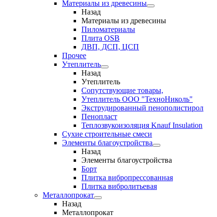
Материалы из древесины
Назад
Материалы из древесины
Пиломатериалы
Плита OSB
ДВП, ДСП, ЦСП
Прочее
Утеплитель
Назад
Утеплитель
Сопутствующие товары,
Утеплитель ООО "ТехноНиколь"
Экструдированный пенополистирол
Пенопласт
Теплозвукоизоляция Knauf Insulation
Сухие строительные смеси
Элементы благоустройства
Назад
Элементы благоустройства
Борт
Плитка вибропрессованная
Плитка вибролитьевая
Металлопрокат
Назад
Металлопрокат