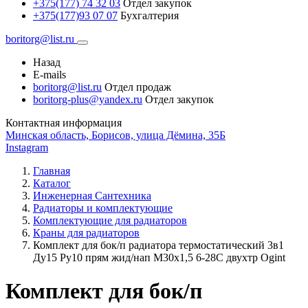
+375(177) 74 32 03
Отдел закупок
+375(177)93 07 07
Бухгалтерия
boritorg@list.ru
Назад
E-mails
boritorg@list.ru
Отдел продаж
boritorg-plus@yandex.ru
Отдел закупок
Контактная информация
Минская область, Борисов, улица Дёмина, 35Б
Instagram
Главная
Каталог
Инженерная Сантехника
Радиаторы и комплектующие
Комплектующие для радиаторов
Краны для радиаторов
Комплект для бок/п радиатора термостатический 3в1
Ду15 Ру10 прям жид/нап М30х1,5 6-28C двухтр Ogint
Комплект для бок/п