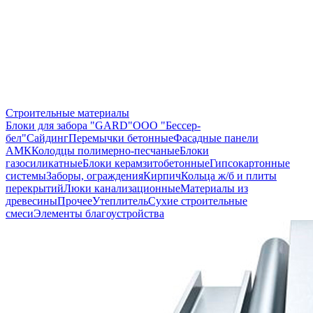
Строительные материалы
Блоки для забора "GARD"
ООО "Бессер-
бел"
Сайдинг
Перемычки бетонные
Фасадные панели
АМК
Колодцы полимерно-песчаные
Блоки
газосиликатные
Блоки керамзитобетонные
Гипсокартонные
системы
Заборы, ограждения
Кирпич
Кольца ж/б и плиты
перекрытий
Люки канализационные
Материалы из
древесины
Прочее
Утеплитель
Сухие строительные
смеси
Элементы благоустройства