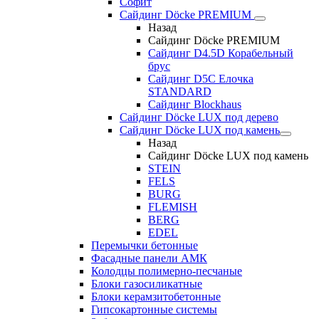
Софит
Сайдинг Döcke PREMIUM
Назад
Сайдинг Döcke PREMIUM
Сайдинг D4.5D Корабельный
брус
Сайдинг D5С Елочка
STANDARD
Сайдинг Blockhaus
Сайдинг Döcke LUX под дерево
Сайдинг Döcke LUX под камень
Назад
Сайдинг Döcke LUX под камень
STEIN
FELS
BURG
FLEMISH
BERG
EDEL
Перемычки бетонные
Фасадные панели АМК
Колодцы полимерно-песчаные
Блоки газосиликатные
Блоки керамзитобетонные
Гипсокартонные системы