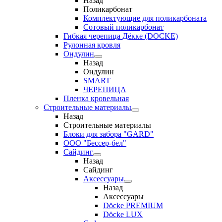
Назад
Поликарбонат
Комплектующие для поликарбоната
Сотовый поликарбонат
Гибкая черепица Дёкке (DOCKE)
Рулонная кровля
Ондулин
Назад
Ондулин
SMART
ЧЕРЕПИЦА
Пленка кровельная
Строительные материалы
Назад
Строительные материалы
Блоки для забора "GARD"
ООО "Бессер-бел"
Сайдинг
Назад
Сайдинг
Аксессуары
Назад
Аксессуары
Döcke PREMIUM
Döcke LUX