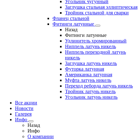
Угольник чугунный
Заглушка стальная эллиптическая
Тройник стальной для сварки
Фланец стальной
Фитинги латунные
Назад
Фитинги латунные
Удлинитель хромированный
Ниппель латунь никель
Ниппель переходной латунь
никель
Заглушка латунь никель
Футорка латунная
Американка латунная
Муфта латунь никель
Переход реборда латунь никель
Тройник латунь никель
Угольник латунь никель
Все акции
Новости
Галерея
Инфо
Назад
Инфо
О компании