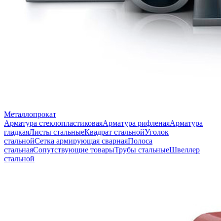
Металлопрокат
Арматура стеклопластиковая
Арматура рифленая
Арматура
гладкая
Листы стальные
Квадрат стальной
Уголок
стальной
Сетка армирующая сварная
Полоса
стальная
Сопутствующие товары
Трубы стальные
Швеллер
стальной