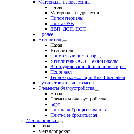
Материалы из древесины
Назад
Материалы из древесины
Пиломатериалы
Плита OSB
ДВП, ДСП, ЦСП
Прочее
Утеплитель
Назад
Утеплитель
Сопутствующие товары,
Утеплитель ООО "ТехноНиколь"
Экструдированный пенополистирол
Пенопласт
Теплозвукоизоляция Knauf Insulation
Сухие строительные смеси
Элементы благоустройства
Назад
Элементы благоустройства
Борт
Плитка вибропрессованная
Плитка вибролитьевая
Металлопрокат
Назад
Металлопрокат