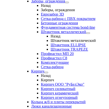
Заборы, ограждения
Назад
Заборы, ограждения
Еврозабор 3D
Сетка-рабица с ПВХ покрытием
Бетонные ограждения
Фундаментная система bond-line
Штакетник металлический
Назад
Штакетник металлический
Штакетник ELLIPSE
Штакетник TRAPEZE
Профнастил МП 20
Профнастил С8
Комплектующие
Сетка-рабица
Кирпич
Назад
Кирпич
Кирпич ООО "РуБелЭко"
Кирпич силикатный
Кирпич керамический
Кирпич огнеупорный
Кольца ж/б и плиты перекрытий
Люки канализационные