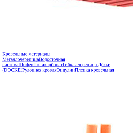
Кровельные материалы
Металлочерепица
Водосточная
система
Шифер
Поликарбонат
Гибкая черепица Дёкке
(DOCKE)
Рулонная кровля
Ондулин
Пленка кровельная