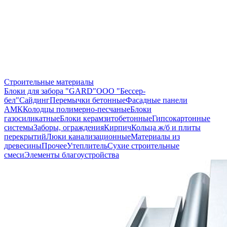
Строительные материалы
Блоки для забора "GARD"
ООО "Бессер-
бел"
Сайдинг
Перемычки бетонные
Фасадные панели
АМК
Колодцы полимерно-песчаные
Блоки
газосиликатные
Блоки керамзитобетонные
Гипсокартонные
системы
Заборы, ограждения
Кирпич
Кольца ж/б и плиты
перекрытий
Люки канализационные
Материалы из
древесины
Прочее
Утеплитель
Сухие строительные
смеси
Элементы благоустройства