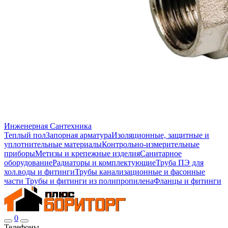
Инженерная Сантехника
Теплый пол
Запорная арматура
Изоляционные, защитные и
уплотнительные материалы
Контрольно-измерительные
приборы
Метизы и крепежные изделия
Санитарное
оборудование
Радиаторы и комплектующие
Труба ПЭ для
хол.воды и фитинги
Трубы канализационные и фасонные
части
Трубы и фитинги из полипропилена
Фланцы и фитинги
0
Телефоны