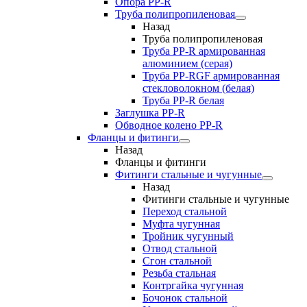
Опора PP-R
Труба полипропиленовая
Назад
Труба полипропиленовая
Труба PP-R армированная
алюминием (серая)
Труба PP-RGF армированная
стекловолокном (белая)
Труба РР-R белая
Заглушка PP-R
Обводное колено PP-R
Фланцы и фитинги
Назад
Фланцы и фитинги
Фитинги стальные и чугунные
Назад
Фитинги стальные и чугунные
Переход стальной
Муфта чугунная
Тройник чугунный
Отвод стальной
Сгон стальной
Резьба стальная
Контргайка чугунная
Бочонок стальной