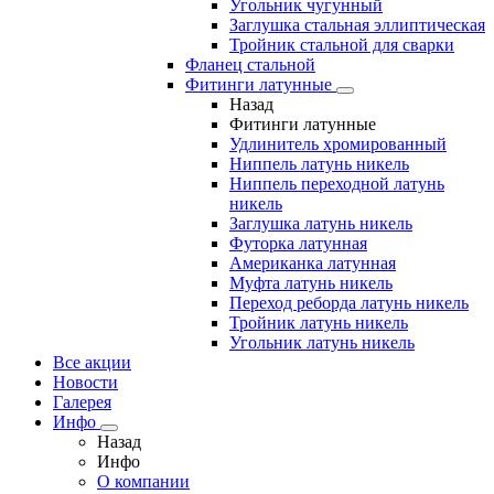
Угольник чугунный
Заглушка стальная эллиптическая
Тройник стальной для сварки
Фланец стальной
Фитинги латунные
Назад
Фитинги латунные
Удлинитель хромированный
Ниппель латунь никель
Ниппель переходной латунь
никель
Заглушка латунь никель
Футорка латунная
Американка латунная
Муфта латунь никель
Переход реборда латунь никель
Тройник латунь никель
Угольник латунь никель
Все акции
Новости
Галерея
Инфо
Назад
Инфо
О компании