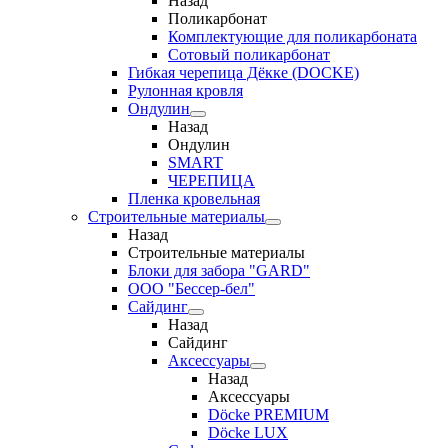
Назад
Поликарбонат
Комплектующие для поликарбоната
Сотовый поликарбонат
Гибкая черепица Дёкке (DOCKE)
Рулонная кровля
Ондулин
Назад
Ондулин
SMART
ЧЕРЕПИЦА
Пленка кровельная
Строительные материалы
Назад
Строительные материалы
Блоки для забора "GARD"
ООО "Бессер-бел"
Сайдинг
Назад
Сайдинг
Аксессуары
Назад
Аксессуары
Döcke PREMIUM
Döcke LUX