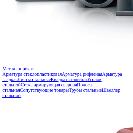
Металлопрокат
Арматура стеклопластиковая
Арматура рифленая
Арматура
гладкая
Листы стальные
Квадрат стальной
Уголок
стальной
Сетка армирующая сварная
Полоса
стальная
Сопутствующие товары
Трубы стальные
Швеллер
стальной