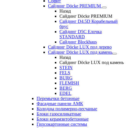
Софит
Сайдинг Döcke PREMIUM
Назад
Сайдинг Döcke PREMIUM
Сайдинг D4.5D Корабельный
брус
Сайдинг D5С Елочка
STANDARD
Сайдинг Blockhaus
Сайдинг Döcke LUX под дерево
Сайдинг Döcke LUX под камень
Назад
Сайдинг Döcke LUX под камень
STEIN
FELS
BURG
FLEMISH
BERG
EDEL
Перемычки бетонные
Фасадные панели АМК
Колодцы полимерно-песчаные
Блоки газосиликатные
Блоки керамзитобетонные
Гипсокартонные системы