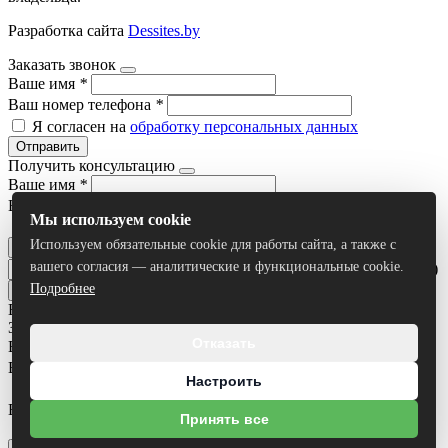
Разработка сайта
Dessites.by
Заказать звонок
Ваше имя
*
Ваш номер телефона
*
Я согласен на
обработку персональных данных
Отправить
Получить консультацию
Ваше имя
*
Ваш номер телефона
*
Мы используем cookie
Я согласен на
обработку персональных данных
Используем обязательные cookie для работы сайта, а также с
Отправить
вашего согласия — аналитические и функциональные cookie.
Умный поиск(тестовый режим)
Подробнее
Все результаты
Задать вопрос
Отказать
Ваше имя
*
Ваш номер телефона
*
Настроить
Ваш вопрос
Принять все
Я согласен на
обработку персональных данных