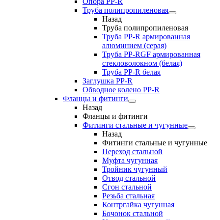
Опора PP-R
Труба полипропиленовая
Назад
Труба полипропиленовая
Труба PP-R армированная
алюминием (серая)
Труба PP-RGF армированная
стекловолокном (белая)
Труба РР-R белая
Заглушка PP-R
Обводное колено PP-R
Фланцы и фитинги
Назад
Фланцы и фитинги
Фитинги стальные и чугунные
Назад
Фитинги стальные и чугунные
Переход стальной
Муфта чугунная
Тройник чугунный
Отвод стальной
Сгон стальной
Резьба стальная
Контргайка чугунная
Бочонок стальной