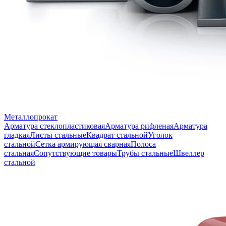
Металлопрокат
Арматура стеклопластиковая
Арматура рифленая
Арматура
гладкая
Листы стальные
Квадрат стальной
Уголок
стальной
Сетка армирующая сварная
Полоса
стальная
Сопутствующие товары
Трубы стальные
Швеллер
стальной