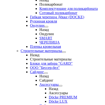
Назад
Поликарбонат
Комплектующие для поликарбоната
Сотовый поликарбонат
Гибкая черепица Дёкке (DOCKE)
Рулонная кровля
Ондулин
Назад
Ондулин
SMART
ЧЕРЕПИЦА
Пленка кровельная
Строительные материалы
Назад
Строительные материалы
Блоки для забора "GARD"
ООО "Бессер-бел"
Сайдинг
Назад
Сайдинг
Аксессуары
Назад
Аксессуары
Döcke PREMIUM
Döcke LUX