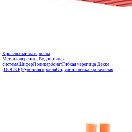
Кровельные материалы
Металлочерепица
Водосточная
система
Шифер
Поликарбонат
Гибкая черепица Дёкке
(DOCKE)
Рулонная кровля
Ондулин
Пленка кровельная