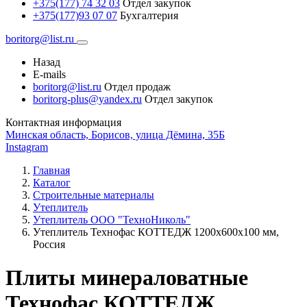
+375(177) 74 32 03
Отдел закупок
+375(177)93 07 07
Бухгалтерия
boritorg@list.ru
Назад
E-mails
boritorg@list.ru
Отдел продаж
boritorg-plus@yandex.ru
Отдел закупок
Контактная информация
Минская область, Борисов, улица Дёмина, 35Б
Instagram
Главная
Каталог
Строительные материалы
Утеплитель
Утеплитель ООО "ТехноНиколь"
Утеплитель Технофас КОТТЕДЖ 1200х600х100 мм,
Россия
Плиты минераловатные
Технофас КОТТЕДЖ