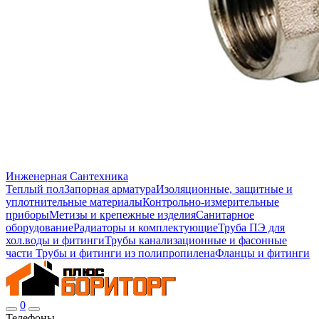
Инженерная Сантехника
Теплый пол
Запорная арматура
Изоляционные, защитные и
уплотнительные материалы
Контрольно-измерительные
приборы
Метизы и крепежные изделия
Санитарное
оборудование
Радиаторы и комплектующие
Труба ПЭ для
хол.воды и фитинги
Трубы канализационные и фасонные
части
Трубы и фитинги из полипропилена
Фланцы и фитинги
0
Телефоны