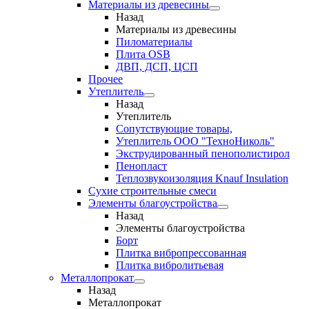
Материалы из древесины
Назад
Материалы из древесины
Пиломатериалы
Плита OSB
ДВП, ДСП, ЦСП
Прочее
Утеплитель
Назад
Утеплитель
Сопутствующие товары,
Утеплитель ООО "ТехноНиколь"
Экструдированный пенополистирол
Пенопласт
Теплозвукоизоляция Knauf Insulation
Сухие строительные смеси
Элементы благоустройства
Назад
Элементы благоустройства
Борт
Плитка вибропрессованная
Плитка вибролитьевая
Металлопрокат
Назад
Металлопрокат