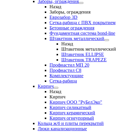
Заборы, ограждения
Назад
Заборы, ограждения
Еврозабор 3D
Сетка-рабица с ПВХ покрытием
Бетонные ограждения
Фундаментная система bond-line
Штакетник металлический
Назад
Штакетник металлический
Штакетник ELLIPSE
Штакетник TRAPEZE
Профнастил МП 20
Профнастил С8
Комплектующие
Сетка-рабица
Кирпич
Назад
Кирпич
Кирпич ООО "РуБелЭко"
Кирпич силикатный
Кирпич керамический
Кирпич огнеупорный
Кольца ж/б и плиты перекрытий
Люки канализационные