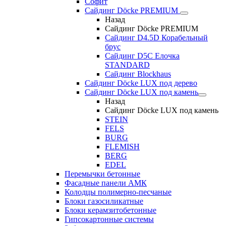
Софит
Сайдинг Döcke PREMIUM
Назад
Сайдинг Döcke PREMIUM
Сайдинг D4.5D Корабельный
брус
Сайдинг D5С Елочка
STANDARD
Сайдинг Blockhaus
Сайдинг Döcke LUX под дерево
Сайдинг Döcke LUX под камень
Назад
Сайдинг Döcke LUX под камень
STEIN
FELS
BURG
FLEMISH
BERG
EDEL
Перемычки бетонные
Фасадные панели АМК
Колодцы полимерно-песчаные
Блоки газосиликатные
Блоки керамзитобетонные
Гипсокартонные системы