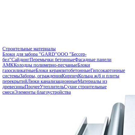
Строительные материалы
Блоки для забора "GARD"
ООО "Бессер-
бел"
Сайдинг
Перемычки бетонные
Фасадные панели
АМК
Колодцы полимерно-песчаные
Блоки
газосиликатные
Блоки керамзитобетонные
Гипсокартонные
системы
Заборы, ограждения
Кирпич
Кольца ж/б и плиты
перекрытий
Люки канализационные
Материалы из
древесины
Прочее
Утеплитель
Сухие строительные
смеси
Элементы благоустройства