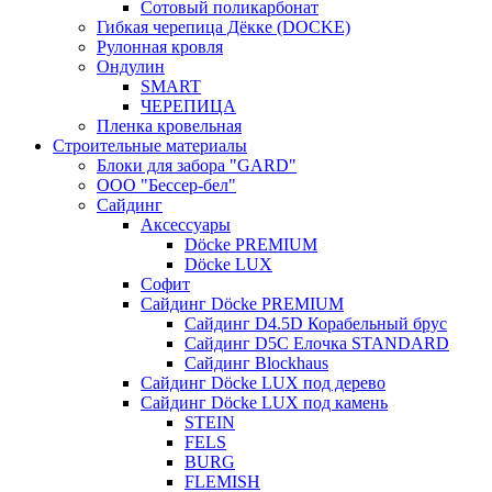
Сотовый поликарбонат
Гибкая черепица Дёкке (DOCKE)
Рулонная кровля
Ондулин
SMART
ЧЕРЕПИЦА
Пленка кровельная
Строительные материалы
Блоки для забора "GARD"
ООО "Бессер-бел"
Сайдинг
Аксессуары
Döcke PREMIUM
Döcke LUX
Софит
Сайдинг Döcke PREMIUM
Сайдинг D4.5D Корабельный брус
Сайдинг D5С Елочка STANDARD
Сайдинг Blockhaus
Сайдинг Döcke LUX под дерево
Сайдинг Döcke LUX под камень
STEIN
FELS
BURG
FLEMISH