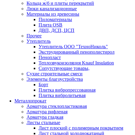
Кольца ж/б и плиты перекрытий
Люки канализационные
Материалы из древесины
Пиломатериалы
Плита OSB
ДВП, ДСП, ЦСП
Прочее
Утеплитель
Утеплитель ООО "ТехноНиколь"
Экструдированный пенополистирол
Пенопласт
Теплозвукоизоляция Knauf Insulation
Сопутствующие товары,
Сухие строительные смеси
Элементы благоустройства
Борт
Плитка вибропрессованная
Плитка вибролитьевая
Металлопрокат
Арматура стеклопластиковая
Арматура рифленая
Арматура гладкая
Листы стальные
Лист плоский с полимерным покрытием
Лист стальной холоднокатаный