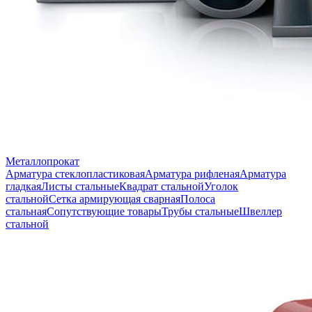
Металлопрокат
Арматура стеклопластиковая
Арматура рифленая
Арматура
гладкая
Листы стальные
Квадрат стальной
Уголок
стальной
Сетка армирующая сварная
Полоса
стальная
Сопутствующие товары
Трубы стальные
Швеллер
стальной