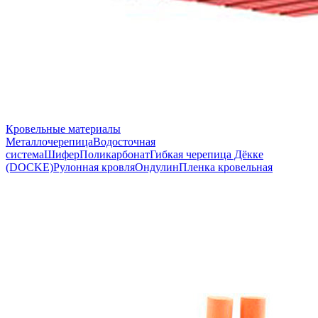
Кровельные материалы
Металлочерепица
Водосточная
система
Шифер
Поликарбонат
Гибкая черепица Дёкке
(DOCKE)
Рулонная кровля
Ондулин
Пленка кровельная