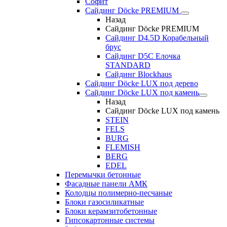
Софит
Сайдинг Döcke PREMIUM
Назад
Сайдинг Döcke PREMIUM
Сайдинг D4.5D Корабельный
брус
Сайдинг D5С Елочка
STANDARD
Сайдинг Blockhaus
Сайдинг Döcke LUX под дерево
Сайдинг Döcke LUX под камень
Назад
Сайдинг Döcke LUX под камень
STEIN
FELS
BURG
FLEMISH
BERG
EDEL
Перемычки бетонные
Фасадные панели АМК
Колодцы полимерно-песчаные
Блоки газосиликатные
Блоки керамзитобетонные
Гипсокартонные системы