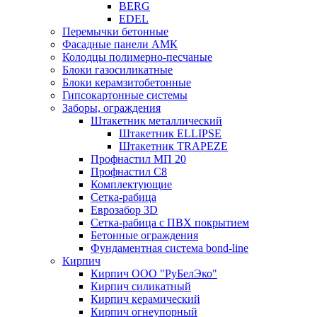
BERG
EDEL
Перемычки бетонные
Фасадные панели АМК
Колодцы полимерно-песчаные
Блоки газосиликатные
Блоки керамзитобетонные
Гипсокартонные системы
Заборы, ограждения
Штакетник металлический
Штакетник ELLIPSE
Штакетник TRAPEZE
Профнастил МП 20
Профнастил С8
Комплектующие
Сетка-рабица
Еврозабор 3D
Сетка-рабица с ПВХ покрытием
Бетонные ограждения
Фундаментная система bond-line
Кирпич
Кирпич ООО "РуБелЭко"
Кирпич силикатный
Кирпич керамический
Кирпич огнеупорный