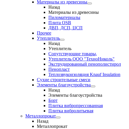
Материалы из древесины
Назад
Материалы из древесины
Пиломатериалы
Плита OSB
ДВП, ДСП, ЦСП
Прочее
Утеплитель
Назад
Утеплитель
Сопутствующие товары,
Утеплитель ООО "ТехноНиколь"
Экструдированный пенополистирол
Пенопласт
Теплозвукоизоляция Knauf Insulation
Сухие строительные смеси
Элементы благоустройства
Назад
Элементы благоустройства
Борт
Плитка вибропрессованная
Плитка вибролитьевая
Металлопрокат
Назад
Металлопрокат