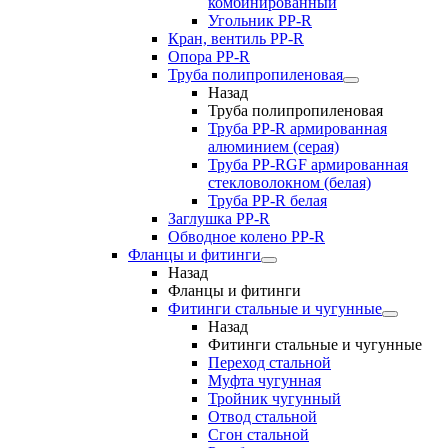
комбинированный
Угольник РР-R
Кран, вентиль PP-R
Опора PP-R
Труба полипропиленовая
Назад
Труба полипропиленовая
Труба PP-R армированная
алюминием (серая)
Труба PP-RGF армированная
стекловолокном (белая)
Труба РР-R белая
Заглушка PP-R
Обводное колено PP-R
Фланцы и фитинги
Назад
Фланцы и фитинги
Фитинги стальные и чугунные
Назад
Фитинги стальные и чугунные
Переход стальной
Муфта чугунная
Тройник чугунный
Отвод стальной
Сгон стальной