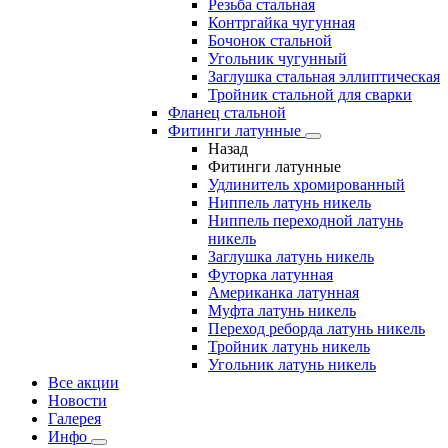
Резьба стальная
Контргайка чугунная
Бочонок стальной
Угольник чугунный
Заглушка стальная эллиптическая
Тройник стальной для сварки
Фланец стальной
Фитинги латунные
Назад
Фитинги латунные
Удлинитель хромированный
Ниппель латунь никель
Ниппель переходной латунь
никель
Заглушка латунь никель
Футорка латунная
Американка латунная
Муфта латунь никель
Переход реборда латунь никель
Тройник латунь никель
Угольник латунь никель
Все акции
Новости
Галерея
Инфо