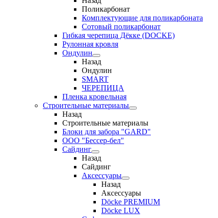
Назад
Поликарбонат
Комплектующие для поликарбоната
Сотовый поликарбонат
Гибкая черепица Дёкке (DOCKE)
Рулонная кровля
Ондулин
Назад
Ондулин
SMART
ЧЕРЕПИЦА
Пленка кровельная
Строительные материалы
Назад
Строительные материалы
Блоки для забора "GARD"
ООО "Бессер-бел"
Сайдинг
Назад
Сайдинг
Аксессуары
Назад
Аксессуары
Döcke PREMIUM
Döcke LUX