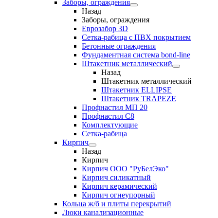
Заборы, ограждения
Назад
Заборы, ограждения
Еврозабор 3D
Сетка-рабица с ПВХ покрытием
Бетонные ограждения
Фундаментная система bond-line
Штакетник металлический
Назад
Штакетник металлический
Штакетник ELLIPSE
Штакетник TRAPEZE
Профнастил МП 20
Профнастил С8
Комплектующие
Сетка-рабица
Кирпич
Назад
Кирпич
Кирпич ООО "РуБелЭко"
Кирпич силикатный
Кирпич керамический
Кирпич огнеупорный
Кольца ж/б и плиты перекрытий
Люки канализационные