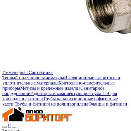
Инженерная Сантехника
Теплый пол
Запорная арматура
Изоляционные, защитные и
уплотнительные материалы
Контрольно-измерительные
приборы
Метизы и крепежные изделия
Санитарное
оборудование
Радиаторы и комплектующие
Труба ПЭ для
хол.воды и фитинги
Трубы канализационные и фасонные
части
Трубы и фитинги из полипропилена
Фланцы и фитинги
0
Телефоны