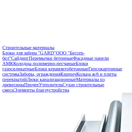
Строительные материалы
Блоки для забора "GARD"
ООО "Бессер-
бел"
Сайдинг
Перемычки бетонные
Фасадные панели
АМК
Колодцы полимерно-песчаные
Блоки
газосиликатные
Блоки керамзитобетонные
Гипсокартонные
системы
Заборы, ограждения
Кирпич
Кольца ж/б и плиты
перекрытий
Люки канализационные
Материалы из
древесины
Прочее
Утеплитель
Сухие строительные
смеси
Элементы благоустройства