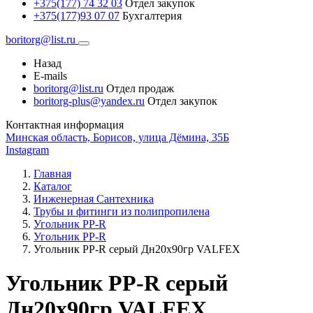
+375(177) 74 32 03
Отдел закупок
+375(177)93 07 07
Бухгалтерия
boritorg@list.ru
Назад
E-mails
boritorg@list.ru
Отдел продаж
boritorg-plus@yandex.ru
Отдел закупок
Контактная информация
Минская область, Борисов, улица Дёмина, 35Б
Instagram
Главная
Каталог
Инженерная Сантехника
Трубы и фитинги из полипропилена
Угольник PP-R
Угольник РР-R
Угольник PP-R серый Дн20х90гр VALFEX
Угольник PP-R серый
Дн20х90гр VALFEX