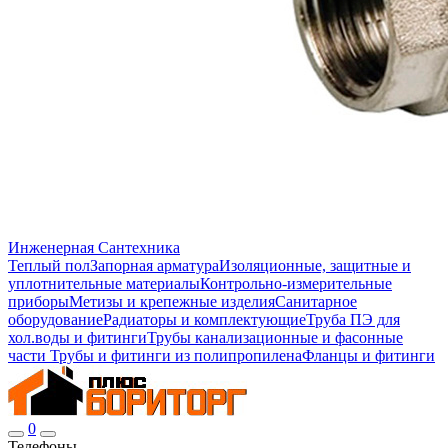
Инженерная Сантехника
Теплый пол
Запорная арматура
Изоляционные, защитные и
уплотнительные материалы
Контрольно-измерительные
приборы
Метизы и крепежные изделия
Санитарное
оборудование
Радиаторы и комплектующие
Труба ПЭ для
хол.воды и фитинги
Трубы канализационные и фасонные
части
Трубы и фитинги из полипропилена
Фланцы и фитинги
0
Телефоны