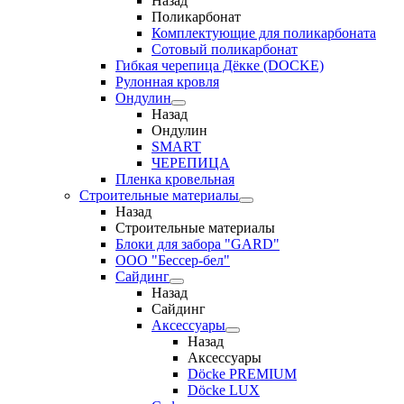
Назад
Поликарбонат
Комплектующие для поликарбоната
Сотовый поликарбонат
Гибкая черепица Дёкке (DOCKE)
Рулонная кровля
Ондулин
Назад
Ондулин
SMART
ЧЕРЕПИЦА
Пленка кровельная
Строительные материалы
Назад
Строительные материалы
Блоки для забора "GARD"
ООО "Бессер-бел"
Сайдинг
Назад
Сайдинг
Аксессуары
Назад
Аксессуары
Döcke PREMIUM
Döcke LUX