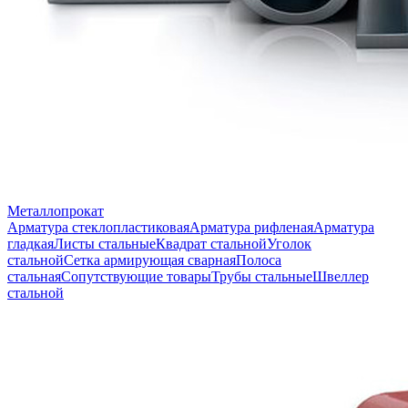
Металлопрокат
Арматура стеклопластиковая
Арматура рифленая
Арматура
гладкая
Листы стальные
Квадрат стальной
Уголок
стальной
Сетка армирующая сварная
Полоса
стальная
Сопутствующие товары
Трубы стальные
Швеллер
стальной