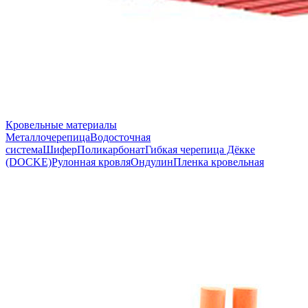
Кровельные материалы
Металлочерепица
Водосточная
система
Шифер
Поликарбонат
Гибкая черепица Дёкке
(DOCKE)
Рулонная кровля
Ондулин
Пленка кровельная