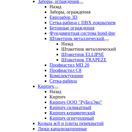
Заборы, ограждения
Назад
Заборы, ограждения
Еврозабор 3D
Сетка-рабица с ПВХ покрытием
Бетонные ограждения
Фундаментная система bond-line
Штакетник металлический
Назад
Штакетник металлический
Штакетник ELLIPSE
Штакетник TRAPEZE
Профнастил МП 20
Профнастил С8
Комплектующие
Сетка-рабица
Кирпич
Назад
Кирпич
Кирпич ООО "РуБелЭко"
Кирпич силикатный
Кирпич керамический
Кирпич огнеупорный
Кольца ж/б и плиты перекрытий
Люки канализационные