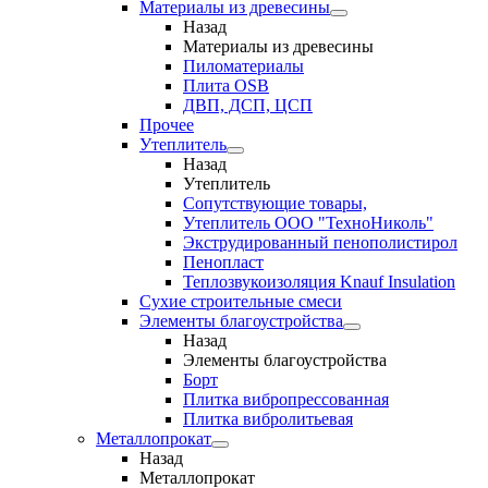
Материалы из древесины
Назад
Материалы из древесины
Пиломатериалы
Плита OSB
ДВП, ДСП, ЦСП
Прочее
Утеплитель
Назад
Утеплитель
Сопутствующие товары,
Утеплитель ООО "ТехноНиколь"
Экструдированный пенополистирол
Пенопласт
Теплозвукоизоляция Knauf Insulation
Сухие строительные смеси
Элементы благоустройства
Назад
Элементы благоустройства
Борт
Плитка вибропрессованная
Плитка вибролитьевая
Металлопрокат
Назад
Металлопрокат