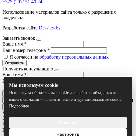
+375 (29) 151 40 24
Использование материалов сайта только с разрешения
владельца.
Разработка сайта
Dessites.by
Заказать звонок
Ваше имя
*
Ваш номер телефона
*
Я согласен на
обработку персональных данных
Отправить
Получить консультацию
Ваше имя
*
Ваш номер телефона
*
Мы используем cookie
Я согласен на
обработку персональных данных
Используем обязательные cookie для работы сайта, а также с
Отправить
вашего согласия — аналитические и функциональные cookie.
Умный поиск(тестовый режим)
Подробнее
Все результаты
Задать вопрос
Отказать
Ваше имя
*
Ваш номер телефона
*
Настроить