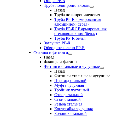
Опора PP-R
Труба полипропиленовая
Назад
Труба полипропиленовая
Труба PP-R армированная
алюминием (серая)
Труба PP-RGF армированная
стекловолокном (белая)
Труба РР-R белая
Заглушка PP-R
Обводное колено PP-R
Фланцы и фитинги
Назад
Фланцы и фитинги
Фитинги стальные и чугунные
Назад
Фитинги стальные и чугунные
Переход стальной
Муфта чугунная
Тройник чугунный
Отвод стальной
Сгон стальной
Резьба стальная
Контргайка чугунная
Бочонок стальной