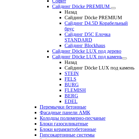
Софит
Сайдинг Döcke PREMIUM
Назад
Сайдинг Döcke PREMIUM
Сайдинг D4.5D Корабельный
брус
Сайдинг D5С Елочка
STANDARD
Сайдинг Blockhaus
Сайдинг Döcke LUX под дерево
Сайдинг Döcke LUX под камень
Назад
Сайдинг Döcke LUX под камень
STEIN
FELS
BURG
FLEMISH
BERG
EDEL
Перемычки бетонные
Фасадные панели АМК
Колодцы полимерно-песчаные
Блоки газосиликатные
Блоки керамзитобетонные
Гипсокартонные системы