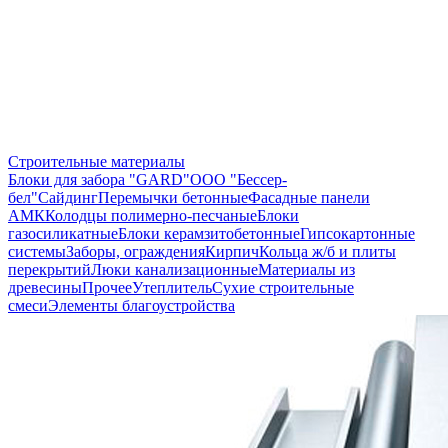
Строительные материалы
Блоки для забора "GARD"
ООО "Бессер-
бел"
Сайдинг
Перемычки бетонные
Фасадные панели
АМК
Колодцы полимерно-песчаные
Блоки
газосиликатные
Блоки керамзитобетонные
Гипсокартонные
системы
Заборы, ограждения
Кирпич
Кольца ж/б и плиты
перекрытий
Люки канализационные
Материалы из
древесины
Прочее
Утеплитель
Сухие строительные
смеси
Элементы благоустройства