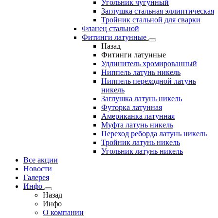
Угольник чугунный
Заглушка стальная эллиптическая
Тройник стальной для сварки
Фланец стальной
Фитинги латунные
Назад
Фитинги латунные
Удлинитель хромированный
Ниппель латунь никель
Ниппель переходной латунь
никель
Заглушка латунь никель
Футорка латунная
Американка латунная
Муфта латунь никель
Переход реборда латунь никель
Тройник латунь никель
Угольник латунь никель
Все акции
Новости
Галерея
Инфо
Назад
Инфо
О компании