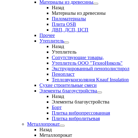
Материалы из древесины
Назад
Материалы из древесины
Пиломатериалы
Плита OSB
ДВП, ДСП, ЦСП
Прочее
Утеплитель
Назад
Утеплитель
Сопутствующие товары,
Утеплитель ООО "ТехноНиколь"
Экструдированный пенополистирол
Пенопласт
Теплозвукоизоляция Knauf Insulation
Сухие строительные смеси
Элементы благоустройства
Назад
Элементы благоустройства
Борт
Плитка вибропрессованная
Плитка вибролитьевая
Металлопрокат
Назад
Металлопрокат