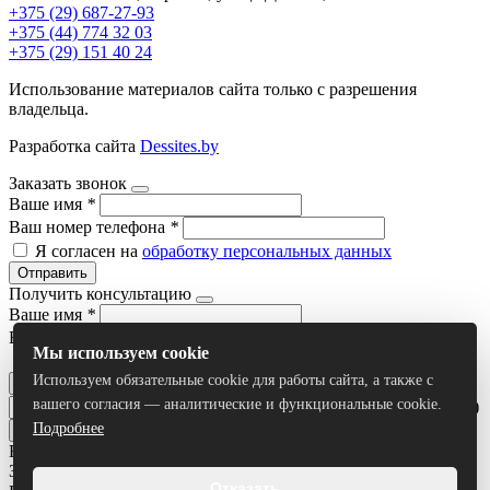
+375 (29) 687-27-93
+375 (44) 774 32 03
+375 (29) 151 40 24
Использование материалов сайта только с разрешения
владельца.
Разработка сайта
Dessites.by
Заказать звонок
Ваше имя
*
Ваш номер телефона
*
Я согласен на
обработку персональных данных
Отправить
Получить консультацию
Ваше имя
*
Ваш номер телефона
*
Мы используем cookie
Я согласен на
обработку персональных данных
Используем обязательные cookie для работы сайта, а также с
Отправить
вашего согласия — аналитические и функциональные cookie.
Умный поиск(тестовый режим)
Подробнее
Все результаты
Задать вопрос
Отказать