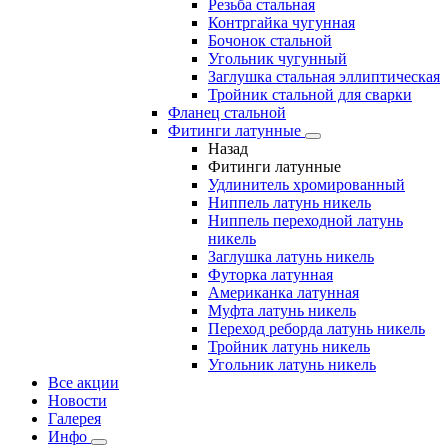
Резьба стальная
Контргайка чугунная
Бочонок стальной
Угольник чугунный
Заглушка стальная эллиптическая
Тройник стальной для сварки
Фланец стальной
Фитинги латунные
Назад
Фитинги латунные
Удлинитель хромированный
Ниппель латунь никель
Ниппель переходной латунь
никель
Заглушка латунь никель
Футорка латунная
Американка латунная
Муфта латунь никель
Переход реборда латунь никель
Тройник латунь никель
Угольник латунь никель
Все акции
Новости
Галерея
Инфо