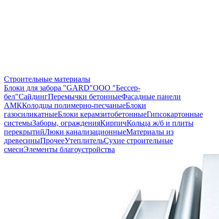
Строительные материалы
Блоки для забора "GARD"
ООО "Бессер-
бел"
Сайдинг
Перемычки бетонные
Фасадные панели
АМК
Колодцы полимерно-песчаные
Блоки
газосиликатные
Блоки керамзитобетонные
Гипсокартонные
системы
Заборы, ограждения
Кирпич
Кольца ж/б и плиты
перекрытий
Люки канализационные
Материалы из
древесины
Прочее
Утеплитель
Сухие строительные
смеси
Элементы благоустройства