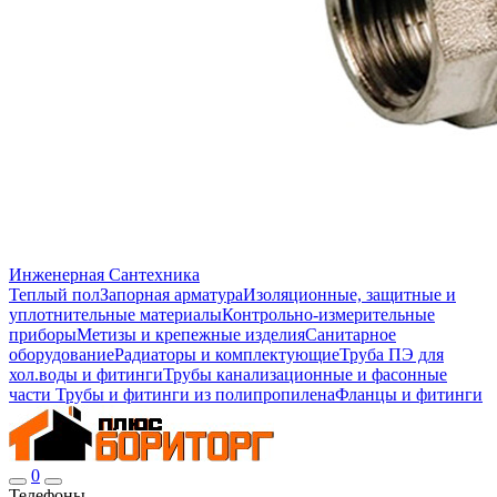
Инженерная Сантехника
Теплый пол
Запорная арматура
Изоляционные, защитные и
уплотнительные материалы
Контрольно-измерительные
приборы
Метизы и крепежные изделия
Санитарное
оборудование
Радиаторы и комплектующие
Труба ПЭ для
хол.воды и фитинги
Трубы канализационные и фасонные
части
Трубы и фитинги из полипропилена
Фланцы и фитинги
0
Телефоны