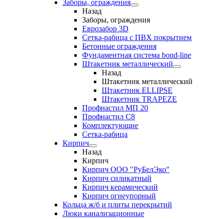
Заборы, ограждения
Назад
Заборы, ограждения
Еврозабор 3D
Сетка-рабица с ПВХ покрытием
Бетонные ограждения
Фундаментная система bond-line
Штакетник металлический
Назад
Штакетник металлический
Штакетник ELLIPSE
Штакетник TRAPEZE
Профнастил МП 20
Профнастил С8
Комплектующие
Сетка-рабица
Кирпич
Назад
Кирпич
Кирпич ООО "РуБелЭко"
Кирпич силикатный
Кирпич керамический
Кирпич огнеупорный
Кольца ж/б и плиты перекрытий
Люки канализационные