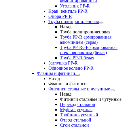
комбинированный
Угольник РР-R
Кран, вентиль PP-R
Опора PP-R
Труба полипропиленовая
Назад
Труба полипропиленовая
Труба PP-R армированная
алюминием (серая)
Труба PP-RGF армированная
стекловолокном (белая)
Труба РР-R белая
Заглушка PP-R
Обводное колено PP-R
Фланцы и фитинги
Назад
Фланцы и фитинги
Фитинги стальные и чугунные
Назад
Фитинги стальные и чугунные
Переход стальной
Муфта чугунная
Тройник чугунный
Отвод стальной
Сгон стальной