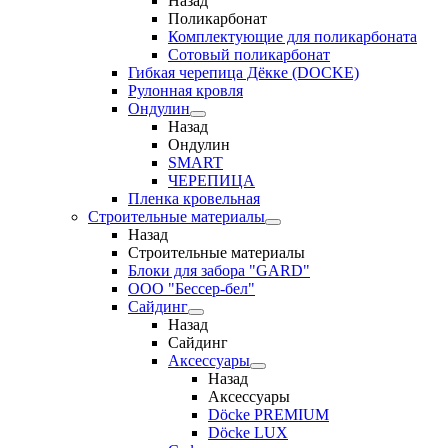
Назад
Поликарбонат
Комплектующие для поликарбоната
Сотовый поликарбонат
Гибкая черепица Дёкке (DOCKE)
Рулонная кровля
Ондулин
Назад
Ондулин
SMART
ЧЕРЕПИЦА
Пленка кровельная
Строительные материалы
Назад
Строительные материалы
Блоки для забора "GARD"
ООО "Бессер-бел"
Сайдинг
Назад
Сайдинг
Аксессуары
Назад
Аксессуары
Döcke PREMIUM
Döcke LUX