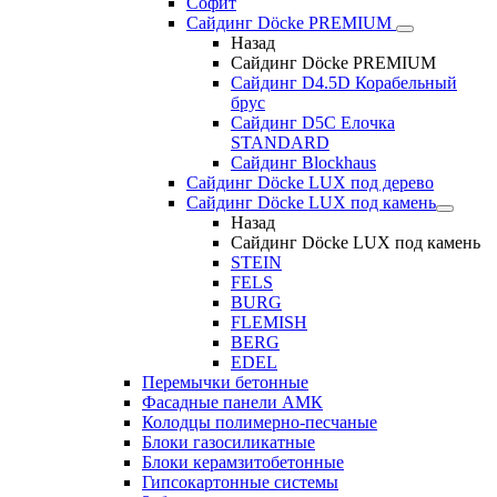
Софит
Сайдинг Döcke PREMIUM
Назад
Сайдинг Döcke PREMIUM
Сайдинг D4.5D Корабельный
брус
Сайдинг D5С Елочка
STANDARD
Сайдинг Blockhaus
Сайдинг Döcke LUX под дерево
Сайдинг Döcke LUX под камень
Назад
Сайдинг Döcke LUX под камень
STEIN
FELS
BURG
FLEMISH
BERG
EDEL
Перемычки бетонные
Фасадные панели АМК
Колодцы полимерно-песчаные
Блоки газосиликатные
Блоки керамзитобетонные
Гипсокартонные системы