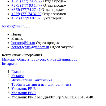
+375 (177) 74 27 77
Отдел продаж
+375 (177) 93 17 77
Отдел продаж
+375(177)74 27 47
Отдел продаж
+375(177) 74 32 03
Отдел закупок
+375(177)93 07 07
Бухгалтерия
boritorg@list.ru
Назад
E-mails
boritorg@list.ru
Отдел продаж
boritorg-plus@yandex.ru
Отдел закупок
Контактная информация
Минская область, Борисов, улица Дёмина, 35Б
Instagram
Главная
Каталог
Инженерная Сантехника
Трубы и фитинги из полипропилена
Угольник PP-R
Угольник РР-R
Угольник PP-R бел Дн40х45гр VALFEX 10107040