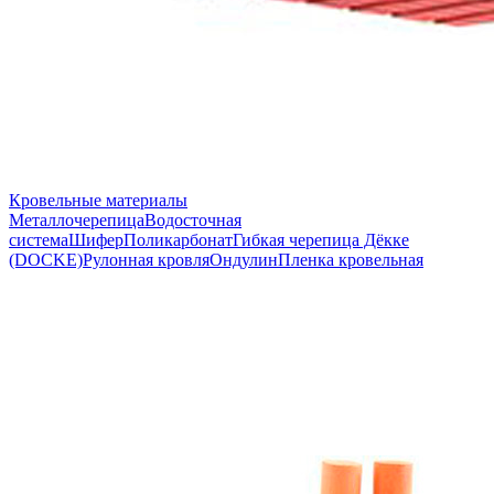
Кровельные материалы
Металлочерепица
Водосточная
система
Шифер
Поликарбонат
Гибкая черепица Дёкке
(DOCKE)
Рулонная кровля
Ондулин
Пленка кровельная