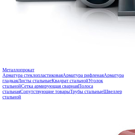
Металлопрокат
Арматура стеклопластиковая
Арматура рифленая
Арматура
гладкая
Листы стальные
Квадрат стальной
Уголок
стальной
Сетка армирующая сварная
Полоса
стальная
Сопутствующие товары
Трубы стальные
Швеллер
стальной