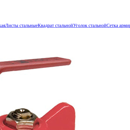
кая
Листы стальные
Квадрат стальной
Уголок стальной
Сетка арми