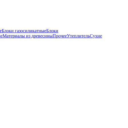
е
Блоки газосиликатные
Блоки
ые
Материалы из древесины
Прочее
Утеплитель
Сухие