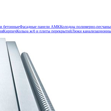
и бетонные
Фасадные панели АМК
Колодцы полимерно-песчаны
ия
Кирпич
Кольца ж/б и плиты перекрытий
Люки канализационн