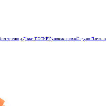
бкая черепица Дёкке (DOCKE)
Рулонная кровля
Ондулин
Пленка 