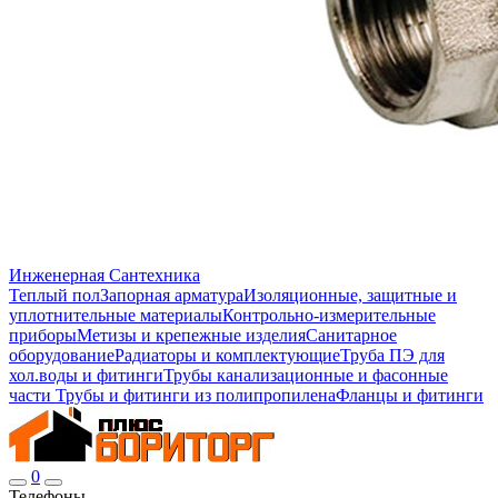
Инженерная Сантехника
Теплый пол
Запорная арматура
Изоляционные, защитные и
уплотнительные материалы
Контрольно-измерительные
приборы
Метизы и крепежные изделия
Санитарное
оборудование
Радиаторы и комплектующие
Труба ПЭ для
хол.воды и фитинги
Трубы канализационные и фасонные
части
Трубы и фитинги из полипропилена
Фланцы и фитинги
0
Телефоны