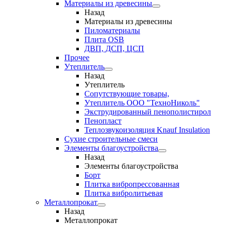
Материалы из древесины
Назад
Материалы из древесины
Пиломатериалы
Плита OSB
ДВП, ДСП, ЦСП
Прочее
Утеплитель
Назад
Утеплитель
Сопутствующие товары,
Утеплитель ООО "ТехноНиколь"
Экструдированный пенополистирол
Пенопласт
Теплозвукоизоляция Knauf Insulation
Сухие строительные смеси
Элементы благоустройства
Назад
Элементы благоустройства
Борт
Плитка вибропрессованная
Плитка вибролитьевая
Металлопрокат
Назад
Металлопрокат