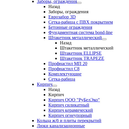
Заборы, ограждения
Назад
Заборы, ограждения
Еврозабор 3D
Сетка-рабица с ПВХ покрытием
Бетонные ограждения
Фундаментная система bond-line
Штакетник металлический
Назад
Штакетник металлический
Штакетник ELLIPSE
Штакетник TRAPEZE
Профнастил МП 20
Профнастил С8
Комплектующие
Сетка-рабица
Кирпич
Назад
Кирпич
Кирпич ООО "РуБелЭко"
Кирпич силикатный
Кирпич керамический
Кирпич огнеупорный
Кольца ж/б и плиты перекрытий
Люки канализационные