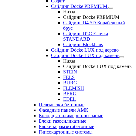
Софит
Сайдинг Döcke PREMIUM
Назад
Сайдинг Döcke PREMIUM
Сайдинг D4.5D Корабельный
брус
Сайдинг D5С Елочка
STANDARD
Сайдинг Blockhaus
Сайдинг Döcke LUX под дерево
Сайдинг Döcke LUX под камень
Назад
Сайдинг Döcke LUX под камень
STEIN
FELS
BURG
FLEMISH
BERG
EDEL
Перемычки бетонные
Фасадные панели АМК
Колодцы полимерно-песчаные
Блоки газосиликатные
Блоки керамзитобетонные
Гипсокартонные системы