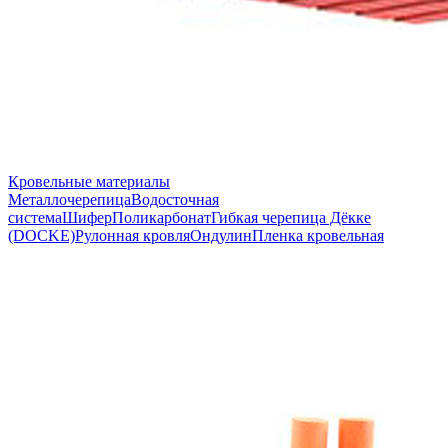
Кровельные материалы
Металлочерепица
Водосточная
система
Шифер
Поликарбонат
Гибкая черепица Дёкке
(DOCKE)
Рулонная кровля
Ондулин
Пленка кровельная