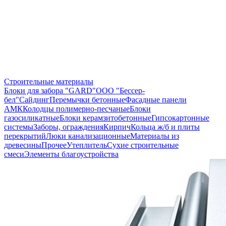
Строительные материалы
Блоки для забора "GARD"
ООО "Бессер-
бел"
Сайдинг
Перемычки бетонные
Фасадные панели
АМК
Колодцы полимерно-песчаные
Блоки
газосиликатные
Блоки керамзитобетонные
Гипсокартонные
системы
Заборы, ограждения
Кирпич
Кольца ж/б и плиты
перекрытий
Люки канализационные
Материалы из
древесины
Прочее
Утеплитель
Сухие строительные
смеси
Элементы благоустройства