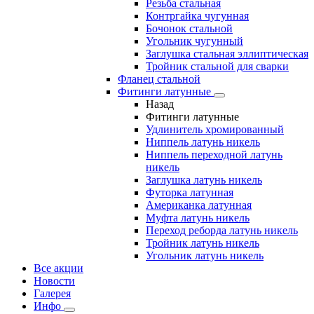
Резьба стальная
Контргайка чугунная
Бочонок стальной
Угольник чугунный
Заглушка стальная эллиптическая
Тройник стальной для сварки
Фланец стальной
Фитинги латунные
Назад
Фитинги латунные
Удлинитель хромированный
Ниппель латунь никель
Ниппель переходной латунь
никель
Заглушка латунь никель
Футорка латунная
Американка латунная
Муфта латунь никель
Переход реборда латунь никель
Тройник латунь никель
Угольник латунь никель
Все акции
Новости
Галерея
Инфо