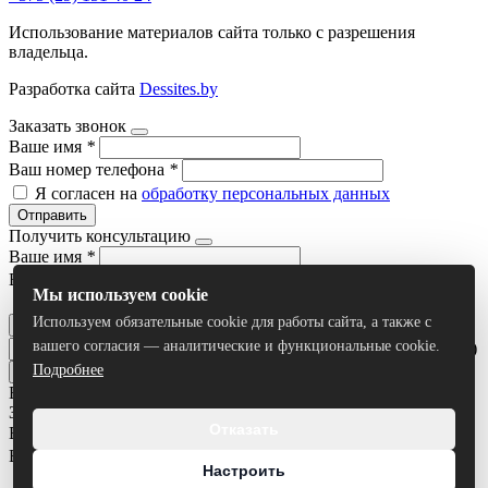
Использование материалов сайта только с разрешения
владельца.
Разработка сайта
Dessites.by
Заказать звонок
Ваше имя
*
Ваш номер телефона
*
Я согласен на
обработку персональных данных
Отправить
Получить консультацию
Ваше имя
*
Ваш номер телефона
*
Мы используем cookie
Я согласен на
обработку персональных данных
Используем обязательные cookie для работы сайта, а также с
Отправить
вашего согласия — аналитические и функциональные cookie.
Умный поиск(тестовый режим)
Подробнее
Все результаты
Задать вопрос
Отказать
Ваше имя
*
Ваш номер телефона
*
Настроить