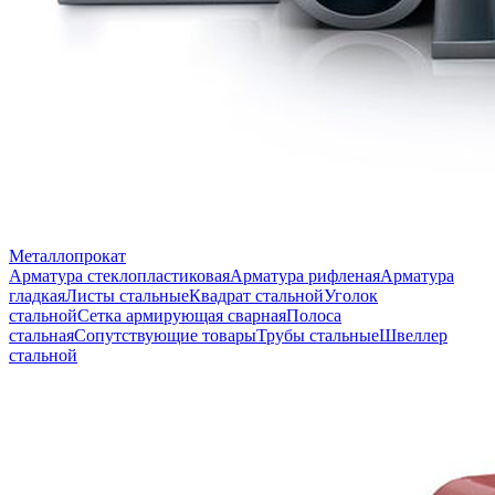
Металлопрокат
Арматура стеклопластиковая
Арматура рифленая
Арматура
гладкая
Листы стальные
Квадрат стальной
Уголок
стальной
Сетка армирующая сварная
Полоса
стальная
Сопутствующие товары
Трубы стальные
Швеллер
стальной