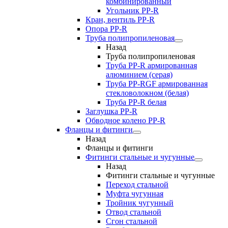
комбинированный
Угольник РР-R
Кран, вентиль PP-R
Опора PP-R
Труба полипропиленовая
Назад
Труба полипропиленовая
Труба PP-R армированная
алюминием (серая)
Труба PP-RGF армированная
стекловолокном (белая)
Труба РР-R белая
Заглушка PP-R
Обводное колено PP-R
Фланцы и фитинги
Назад
Фланцы и фитинги
Фитинги стальные и чугунные
Назад
Фитинги стальные и чугунные
Переход стальной
Муфта чугунная
Тройник чугунный
Отвод стальной
Сгон стальной