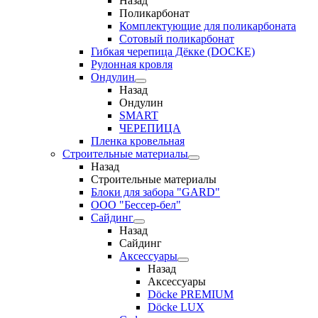
Назад
Поликарбонат
Комплектующие для поликарбоната
Сотовый поликарбонат
Гибкая черепица Дёкке (DOCKE)
Рулонная кровля
Ондулин
Назад
Ондулин
SMART
ЧЕРЕПИЦА
Пленка кровельная
Строительные материалы
Назад
Строительные материалы
Блоки для забора "GARD"
ООО "Бессер-бел"
Сайдинг
Назад
Сайдинг
Аксессуары
Назад
Аксессуары
Döcke PREMIUM
Döcke LUX