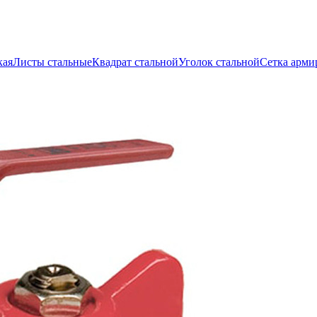
кая
Листы стальные
Квадрат стальной
Уголок стальной
Сетка арми