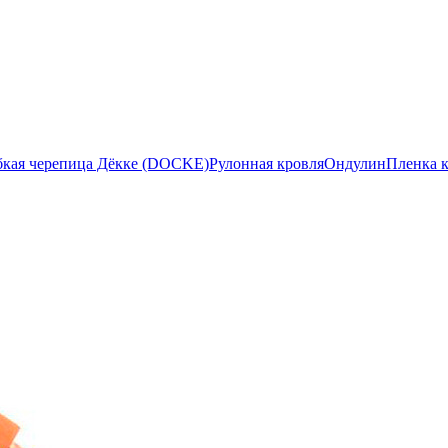
бкая черепица Дёкке (DOCKE)
Рулонная кровля
Ондулин
Пленка 