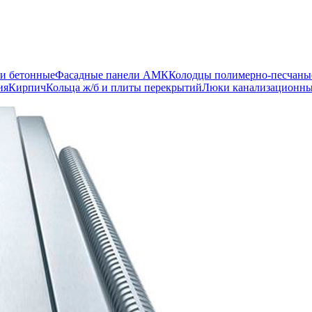
и бетонные
Фасадные панели АМК
Колодцы полимерно-песчаны
ия
Кирпич
Кольца ж/б и плиты перекрытий
Люки канализационн