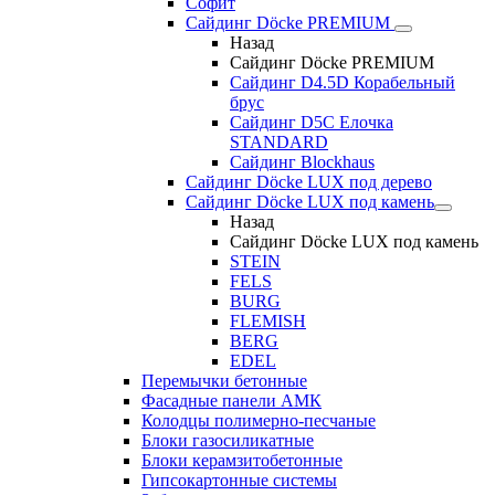
Софит
Сайдинг Döcke PREMIUM
Назад
Сайдинг Döcke PREMIUM
Сайдинг D4.5D Корабельный
брус
Сайдинг D5С Елочка
STANDARD
Сайдинг Blockhaus
Сайдинг Döcke LUX под дерево
Сайдинг Döcke LUX под камень
Назад
Сайдинг Döcke LUX под камень
STEIN
FELS
BURG
FLEMISH
BERG
EDEL
Перемычки бетонные
Фасадные панели АМК
Колодцы полимерно-песчаные
Блоки газосиликатные
Блоки керамзитобетонные
Гипсокартонные системы