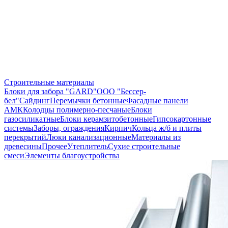
Строительные материалы
Блоки для забора "GARD"
ООО "Бессер-
бел"
Сайдинг
Перемычки бетонные
Фасадные панели
АМК
Колодцы полимерно-песчаные
Блоки
газосиликатные
Блоки керамзитобетонные
Гипсокартонные
системы
Заборы, ограждения
Кирпич
Кольца ж/б и плиты
перекрытий
Люки канализационные
Материалы из
древесины
Прочее
Утеплитель
Сухие строительные
смеси
Элементы благоустройства