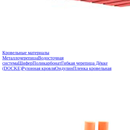
Кровельные материалы
Металлочерепица
Водосточная
система
Шифер
Поликарбонат
Гибкая черепица Дёкке
(DOCKE)
Рулонная кровля
Ондулин
Пленка кровельная