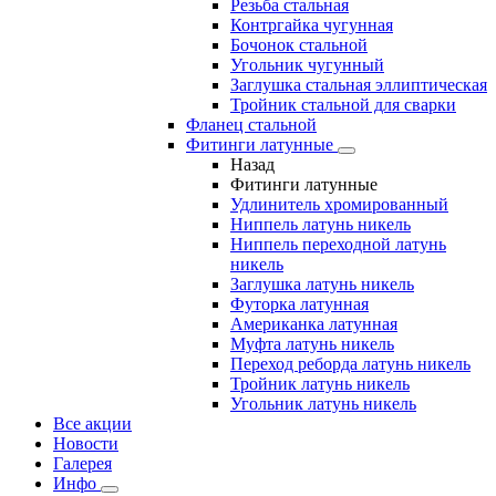
Резьба стальная
Контргайка чугунная
Бочонок стальной
Угольник чугунный
Заглушка стальная эллиптическая
Тройник стальной для сварки
Фланец стальной
Фитинги латунные
Назад
Фитинги латунные
Удлинитель хромированный
Ниппель латунь никель
Ниппель переходной латунь
никель
Заглушка латунь никель
Футорка латунная
Американка латунная
Муфта латунь никель
Переход реборда латунь никель
Тройник латунь никель
Угольник латунь никель
Все акции
Новости
Галерея
Инфо