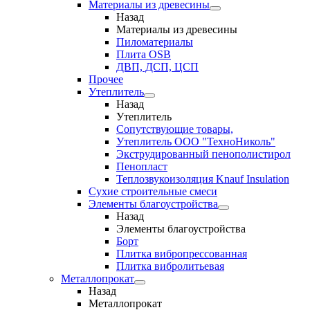
Материалы из древесины
Назад
Материалы из древесины
Пиломатериалы
Плита OSB
ДВП, ДСП, ЦСП
Прочее
Утеплитель
Назад
Утеплитель
Сопутствующие товары,
Утеплитель ООО "ТехноНиколь"
Экструдированный пенополистирол
Пенопласт
Теплозвукоизоляция Knauf Insulation
Сухие строительные смеси
Элементы благоустройства
Назад
Элементы благоустройства
Борт
Плитка вибропрессованная
Плитка вибролитьевая
Металлопрокат
Назад
Металлопрокат