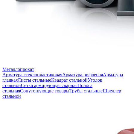
Металлопрокат
Арматура стеклопластиковая
Арматура рифленая
Арматура
гладкая
Листы стальные
Квадрат стальной
Уголок
стальной
Сетка армирующая сварная
Полоса
стальная
Сопутствующие товары
Трубы стальные
Швеллер
стальной