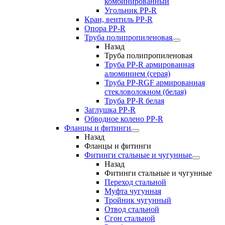
комбинированный
Угольник РР-R
Кран, вентиль PP-R
Опора PP-R
Труба полипропиленовая
Назад
Труба полипропиленовая
Труба PP-R армированная
алюминием (серая)
Труба PP-RGF армированная
стекловолокном (белая)
Труба РР-R белая
Заглушка PP-R
Обводное колено PP-R
Фланцы и фитинги
Назад
Фланцы и фитинги
Фитинги стальные и чугунные
Назад
Фитинги стальные и чугунные
Переход стальной
Муфта чугунная
Тройник чугунный
Отвод стальной
Сгон стальной