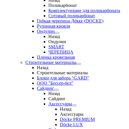
Назад
Поликарбонат
Комплектующие для поликарбоната
Сотовый поликарбонат
Гибкая черепица Дёкке (DOCKE)
Рулонная кровля
Ондулин
Назад
Ондулин
SMART
ЧЕРЕПИЦА
Пленка кровельная
Строительные материалы
Назад
Строительные материалы
Блоки для забора "GARD"
ООО "Бессер-бел"
Сайдинг
Назад
Сайдинг
Аксессуары
Назад
Аксессуары
Döcke PREMIUM
Döcke LUX