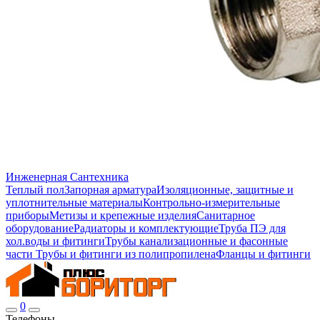
Инженерная Сантехника
Теплый пол
Запорная арматура
Изоляционные, защитные и
уплотнительные материалы
Контрольно-измерительные
приборы
Метизы и крепежные изделия
Санитарное
оборудование
Радиаторы и комплектующие
Труба ПЭ для
хол.воды и фитинги
Трубы канализационные и фасонные
части
Трубы и фитинги из полипропилена
Фланцы и фитинги
0
Телефоны