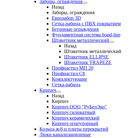
Заборы, ограждения
Назад
Заборы, ограждения
Еврозабор 3D
Сетка-рабица с ПВХ покрытием
Бетонные ограждения
Фундаментная система bond-line
Штакетник металлический
Назад
Штакетник металлический
Штакетник ELLIPSE
Штакетник TRAPEZE
Профнастил МП 20
Профнастил С8
Комплектующие
Сетка-рабица
Кирпич
Назад
Кирпич
Кирпич ООО "РуБелЭко"
Кирпич силикатный
Кирпич керамический
Кирпич огнеупорный
Кольца ж/б и плиты перекрытий
Люки канализационные