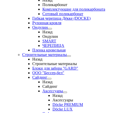
Назад
Поликарбонат
Комплектующие для поликарбоната
Сотовый поликарбонат
Гибкая черепица Дёкке (DOCKE)
Рулонная кровля
Ондулин
Назад
Ондулин
SMART
ЧЕРЕПИЦА
Пленка кровельная
Строительные материалы
Назад
Строительные материалы
Блоки для забора "GARD"
ООО "Бессер-бел"
Сайдинг
Назад
Сайдинг
Аксессуары
Назад
Аксессуары
Döcke PREMIUM
Döcke LUX