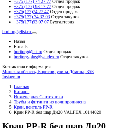
+375 (177) 74 27 77
Отдел продаж
+375 (177) 93 17 77
Отдел продаж
+375(177)74 27 47
Отдел продаж
+375(177) 74 32 03
Отдел закупок
+375(177)93 07 07
Бухгалтерия
boritorg@list.ru
Назад
E-mails
boritorg@list.ru
Отдел продаж
boritorg-plus@yandex.ru
Отдел закупок
Контактная информация
Минская область, Борисов, улица Дёмина, 35Б
Instagram
Главная
Каталог
Инженерная Сантехника
Трубы и фитинги из полипропилена
Кран, вентиль PP-R
Кран PP-R бел шар Дн20 VALFEX 10144020
Кран PP-R бел шар Дн20