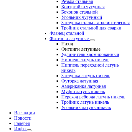
Резьба стальная
Контргайка чугунная
Бочонок стальной
Угольник чугунный
Заглушка стальная эллиптическая
Тройник стальной для сварки
Фланец стальной
Фитинги латунные
Назад
Фитинги латунные
Удлинитель хромированный
Ниппель латунь никель
Ниппель переходной латунь
никель
Заглушка латунь никель
Футорка латунная
Американка латунная
Муфта латунь никель
Переход реборда латунь никель
Тройник латунь никель
Угольник латунь никель
Все акции
Новости
Галерея
Инфо