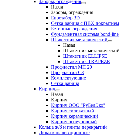
Заборы, ограждения
Назад
Заборы, ограждения
Еврозабор 3D
Сетка-рабица с ПВХ покрытием
Бетонные ограждения
Фундаментная система bond-line
Штакетник металлический
Назад
Штакетник металлический
Штакетник ELLIPSE
Штакетник TRAPEZE
Профнастил МП 20
Профнастил С8
Комплектующие
Сетка-рабица
Кирпич
Назад
Кирпич
Кирпич ООО "РуБелЭко"
Кирпич силикатный
Кирпич керамический
Кирпич огнеупорный
Кольца ж/б и плиты перекрытий
Люки канализационные