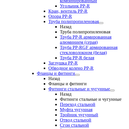
комбинированный
Угольник РР-R
Кран, вентиль PP-R
Опора PP-R
Труба полипропиленовая
Назад
Труба полипропиленовая
Труба PP-R армированная
алюминием (серая)
Труба PP-RGF армированная
стекловолокном (белая)
Труба РР-R белая
Заглушка PP-R
Обводное колено PP-R
Фланцы и фитинги
Назад
Фланцы и фитинги
Фитинги стальные и чугунные
Назад
Фитинги стальные и чугунные
Переход стальной
Муфта чугунная
Тройник чугунный
Отвод стальной
Сгон стальной