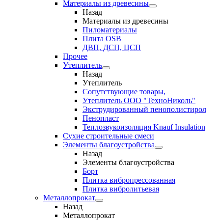
Материалы из древесины
Назад
Материалы из древесины
Пиломатериалы
Плита OSB
ДВП, ДСП, ЦСП
Прочее
Утеплитель
Назад
Утеплитель
Сопутствующие товары,
Утеплитель ООО "ТехноНиколь"
Экструдированный пенополистирол
Пенопласт
Теплозвукоизоляция Knauf Insulation
Сухие строительные смеси
Элементы благоустройства
Назад
Элементы благоустройства
Борт
Плитка вибропрессованная
Плитка вибролитьевая
Металлопрокат
Назад
Металлопрокат