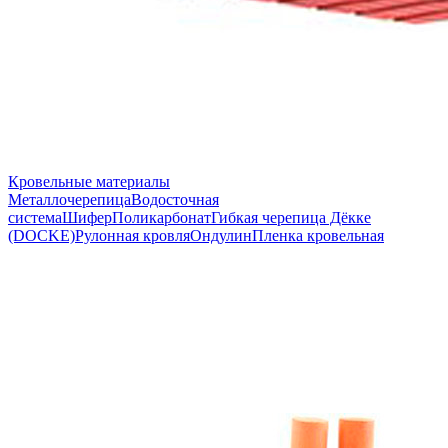
Кровельные материалы
Металлочерепица
Водосточная
система
Шифер
Поликарбонат
Гибкая черепица Дёкке
(DOCKE)
Рулонная кровля
Ондулин
Пленка кровельная