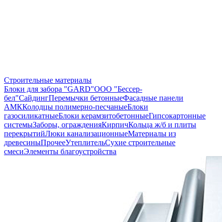
Строительные материалы
Блоки для забора "GARD"
ООО "Бессер-
бел"
Сайдинг
Перемычки бетонные
Фасадные панели
АМК
Колодцы полимерно-песчаные
Блоки
газосиликатные
Блоки керамзитобетонные
Гипсокартонные
системы
Заборы, ограждения
Кирпич
Кольца ж/б и плиты
перекрытий
Люки канализационные
Материалы из
древесины
Прочее
Утеплитель
Сухие строительные
смеси
Элементы благоустройства