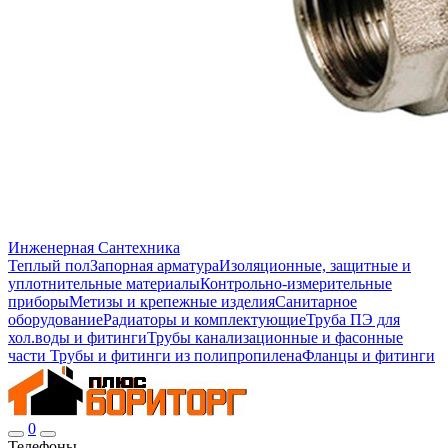
Инженерная Сантехника
Теплый пол
Запорная арматура
Изоляционные, защитные и
уплотнительные материалы
Контрольно-измерительные
приборы
Метизы и крепежные изделия
Санитарное
оборудование
Радиаторы и комплектующие
Труба ПЭ для
хол.воды и фитинги
Трубы канализационные и фасонные
части
Трубы и фитинги из полипропилена
Фланцы и фитинги
0
Телефоны