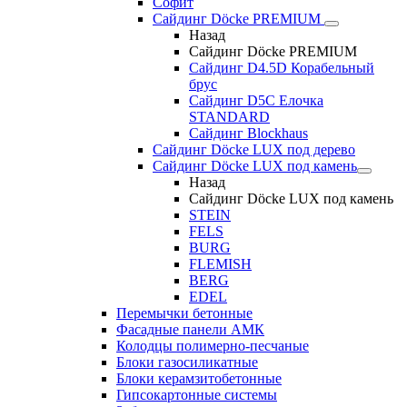
Софит
Сайдинг Döcke PREMIUM
Назад
Сайдинг Döcke PREMIUM
Сайдинг D4.5D Корабельный
брус
Сайдинг D5С Елочка
STANDARD
Сайдинг Blockhaus
Сайдинг Döcke LUX под дерево
Сайдинг Döcke LUX под камень
Назад
Сайдинг Döcke LUX под камень
STEIN
FELS
BURG
FLEMISH
BERG
EDEL
Перемычки бетонные
Фасадные панели АМК
Колодцы полимерно-песчаные
Блоки газосиликатные
Блоки керамзитобетонные
Гипсокартонные системы