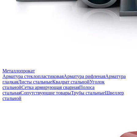
Металлопрокат
Арматура стеклопластиковая
Арматура рифленая
Арматура
гладкая
Листы стальные
Квадрат стальной
Уголок
стальной
Сетка армирующая сварная
Полоса
стальная
Сопутствующие товары
Трубы стальные
Швеллер
стальной