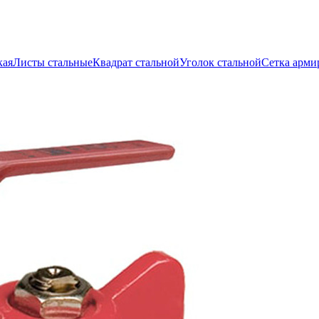
кая
Листы стальные
Квадрат стальной
Уголок стальной
Сетка арми