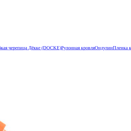
бкая черепица Дёкке (DOCKE)
Рулонная кровля
Ондулин
Пленка 