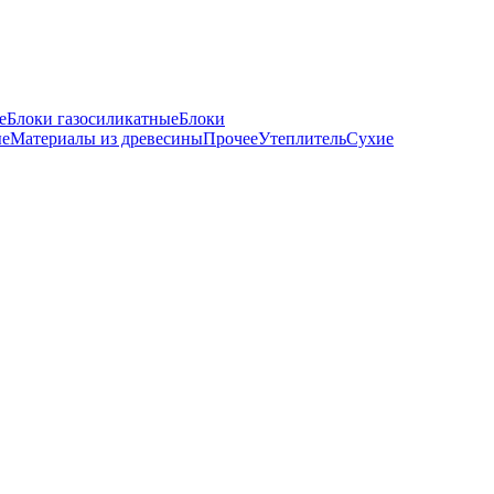
е
Блоки газосиликатные
Блоки
ые
Материалы из древесины
Прочее
Утеплитель
Сухие