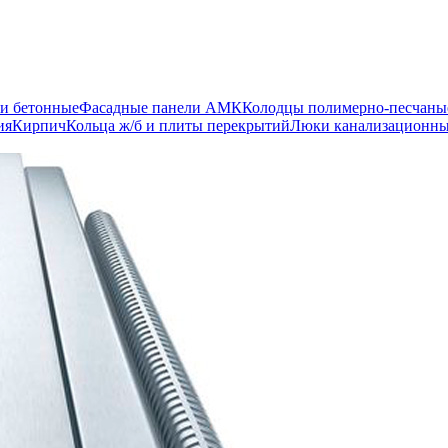
и бетонные
Фасадные панели АМК
Колодцы полимерно-песчаны
ия
Кирпич
Кольца ж/б и плиты перекрытий
Люки канализационн