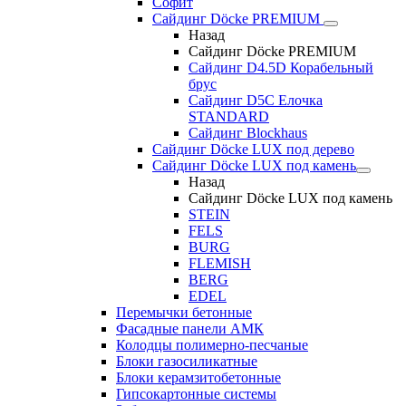
Софит
Сайдинг Döcke PREMIUM
Назад
Сайдинг Döcke PREMIUM
Сайдинг D4.5D Корабельный
брус
Сайдинг D5С Елочка
STANDARD
Сайдинг Blockhaus
Сайдинг Döcke LUX под дерево
Сайдинг Döcke LUX под камень
Назад
Сайдинг Döcke LUX под камень
STEIN
FELS
BURG
FLEMISH
BERG
EDEL
Перемычки бетонные
Фасадные панели АМК
Колодцы полимерно-песчаные
Блоки газосиликатные
Блоки керамзитобетонные
Гипсокартонные системы