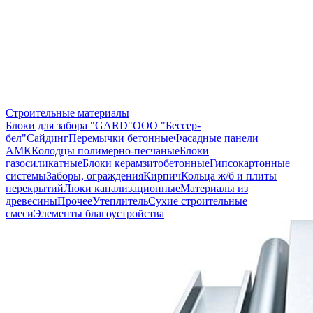
Строительные материалы
Блоки для забора "GARD"
ООО "Бессер-
бел"
Сайдинг
Перемычки бетонные
Фасадные панели
АМК
Колодцы полимерно-песчаные
Блоки
газосиликатные
Блоки керамзитобетонные
Гипсокартонные
системы
Заборы, ограждения
Кирпич
Кольца ж/б и плиты
перекрытий
Люки канализационные
Материалы из
древесины
Прочее
Утеплитель
Сухие строительные
смеси
Элементы благоустройства