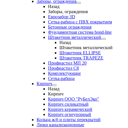
Заборы, ограждения
Назад
Заборы, ограждения
Еврозабор 3D
Сетка-рабица с ПВХ покрытием
Бетонные ограждения
Фундаментная система bond-line
Штакетник металлический
Назад
Штакетник металлический
Штакетник ELLIPSE
Штакетник TRAPEZE
Профнастил МП 20
Профнастил С8
Комплектующие
Сетка-рабица
Кирпич
Назад
Кирпич
Кирпич ООО "РуБелЭко"
Кирпич силикатный
Кирпич керамический
Кирпич огнеупорный
Кольца ж/б и плиты перекрытий
Люки канализационные