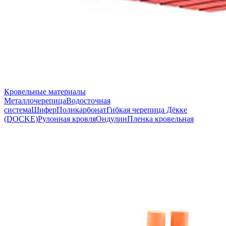
Кровельные материалы
Металлочерепица
Водосточная
система
Шифер
Поликарбонат
Гибкая черепица Дёкке
(DOCKE)
Рулонная кровля
Ондулин
Пленка кровельная