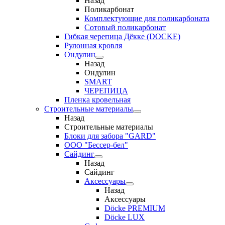
Назад
Поликарбонат
Комплектующие для поликарбоната
Сотовый поликарбонат
Гибкая черепица Дёкке (DOCKE)
Рулонная кровля
Ондулин
Назад
Ондулин
SMART
ЧЕРЕПИЦА
Пленка кровельная
Строительные материалы
Назад
Строительные материалы
Блоки для забора "GARD"
ООО "Бессер-бел"
Сайдинг
Назад
Сайдинг
Аксессуары
Назад
Аксессуары
Döcke PREMIUM
Döcke LUX