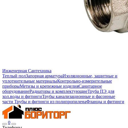
Инженерная Сантехника
Теплый пол
Запорная арматура
Изоляционные, защитные и
уплотнительные материалы
Контрольно-измерительные
приборы
Метизы и крепежные изделия
Санитарное
оборудование
Радиаторы и комплектующие
Труба ПЭ для
хол.воды и фитинги
Трубы канализационные и фасонные
части
Трубы и фитинги из полипропилена
Фланцы и фитинги
0
Телефоны