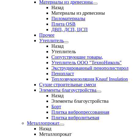
Материалы из древесины
Назад
Материалы из древесины
Пиломатериалы
Плита OSB
ДВП, ДСП, ЦСП
Прочее
Утеплитель
Назад
Утеплитель
Сопутствующие товары,
Утеплитель ООО "ТехноНиколь"
Экструдированный пенополистирол
Пенопласт
Теплозвукоизоляция Knauf Insulation
Сухие строительные смеси
Элементы благоустройства
Назад
Элементы благоустройства
Борт
Плитка вибропрессованная
Плитка вибролитьевая
Металлопрокат
Назад
Металлопрокат