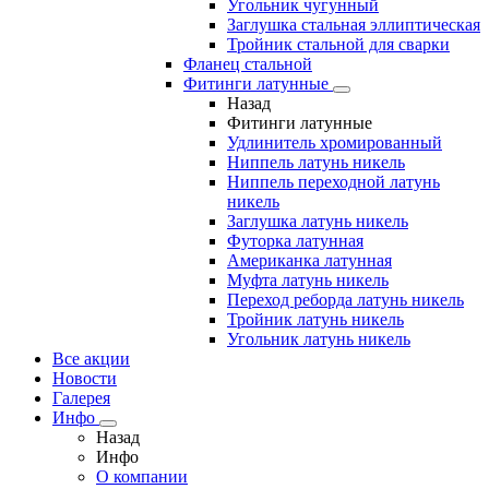
Угольник чугунный
Заглушка стальная эллиптическая
Тройник стальной для сварки
Фланец стальной
Фитинги латунные
Назад
Фитинги латунные
Удлинитель хромированный
Ниппель латунь никель
Ниппель переходной латунь
никель
Заглушка латунь никель
Футорка латунная
Американка латунная
Муфта латунь никель
Переход реборда латунь никель
Тройник латунь никель
Угольник латунь никель
Все акции
Новости
Галерея
Инфо
Назад
Инфо
О компании