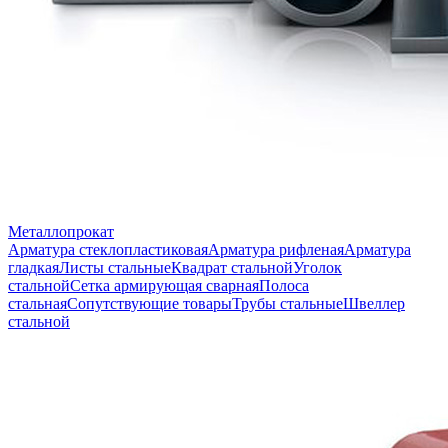
Металлопрокат
Арматура стеклопластиковая
Арматура рифленая
Арматура
гладкая
Листы стальные
Квадрат стальной
Уголок
стальной
Сетка армирующая сварная
Полоса
стальная
Сопутствующие товары
Трубы стальные
Швеллер
стальной