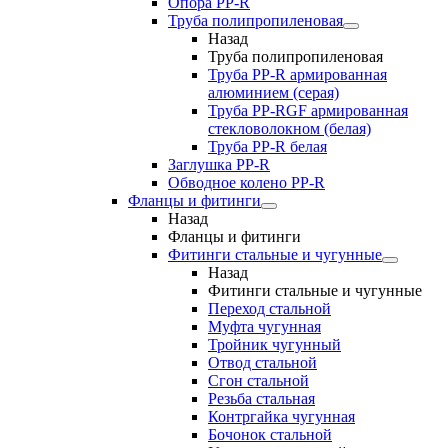
Опора PP-R
Труба полипропиленовая
Назад
Труба полипропиленовая
Труба PP-R армированная
алюминием (серая)
Труба PP-RGF армированная
стекловолокном (белая)
Труба РР-R белая
Заглушка PP-R
Обводное колено PP-R
Фланцы и фитинги
Назад
Фланцы и фитинги
Фитинги стальные и чугунные
Назад
Фитинги стальные и чугунные
Переход стальной
Муфта чугунная
Тройник чугунный
Отвод стальной
Сгон стальной
Резьба стальная
Контргайка чугунная
Бочонок стальной