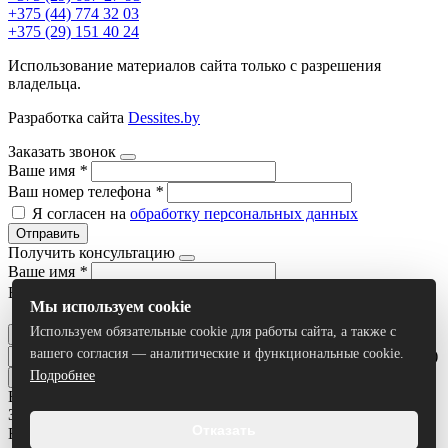
+375 (44) 774 32 03
+375 (29) 151 40 24
Использование материалов сайта только с разрешения
владельца.
Разработка сайта
Dessites.by
Заказать звонок
Ваше имя
*
Ваш номер телефона
*
Я согласен на
обработку персональных данных
Отправить
Получить консультацию
Ваше имя
*
Ваш номер телефона
*
Мы используем cookie
Я согласен на
обработку персональных данных
Используем обязательные cookie для работы сайта, а также с
Отправить
вашего согласия — аналитические и функциональные cookie.
Умный поиск(тестовый режим)
Подробнее
Все результаты
Задать вопрос
Отказать
Ваше имя
*