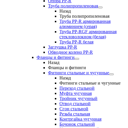
Опора PP-R
Труба полипропиленовая
Назад
Труба полипропиленовая
Труба PP-R армированная
алюминием (серая)
Труба PP-RGF армированная
стекловолокном (белая)
Труба РР-R белая
Заглушка PP-R
Обводное колено PP-R
Фланцы и фитинги
Назад
Фланцы и фитинги
Фитинги стальные и чугунные
Назад
Фитинги стальные и чугунные
Переход стальной
Муфта чугунная
Тройник чугунный
Отвод стальной
Сгон стальной
Резьба стальная
Контргайка чугунная
Бочонок стальной