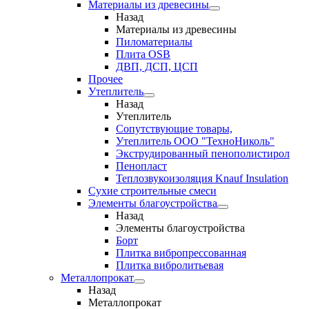
Материалы из древесины
Назад
Материалы из древесины
Пиломатериалы
Плита OSB
ДВП, ДСП, ЦСП
Прочее
Утеплитель
Назад
Утеплитель
Сопутствующие товары,
Утеплитель ООО "ТехноНиколь"
Экструдированный пенополистирол
Пенопласт
Теплозвукоизоляция Knauf Insulation
Сухие строительные смеси
Элементы благоустройства
Назад
Элементы благоустройства
Борт
Плитка вибропрессованная
Плитка вибролитьевая
Металлопрокат
Назад
Металлопрокат