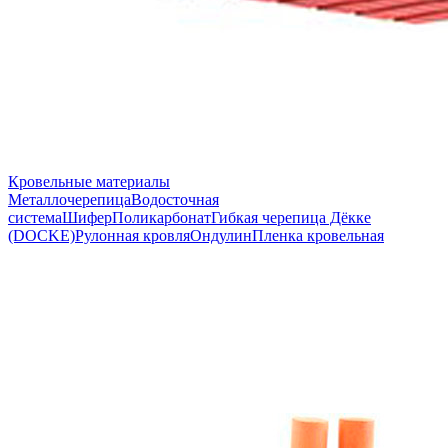
Кровельные материалы
Металлочерепица
Водосточная
система
Шифер
Поликарбонат
Гибкая черепица Дёкке
(DOCKE)
Рулонная кровля
Ондулин
Пленка кровельная