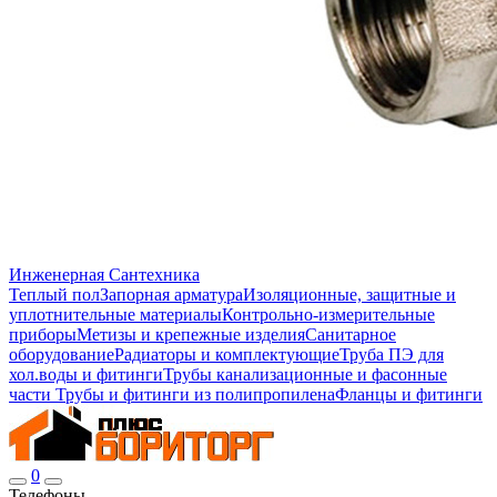
Инженерная Сантехника
Теплый пол
Запорная арматура
Изоляционные, защитные и
уплотнительные материалы
Контрольно-измерительные
приборы
Метизы и крепежные изделия
Санитарное
оборудование
Радиаторы и комплектующие
Труба ПЭ для
хол.воды и фитинги
Трубы канализационные и фасонные
части
Трубы и фитинги из полипропилена
Фланцы и фитинги
0
Телефоны