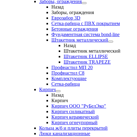
Заборы, ограждения
Назад
Заборы, ограждения
Еврозабор 3D
Сетка-рабица с ПВХ покрытием
Бетонные ограждения
Фундаментная система bond-line
Штакетник металлический
Назад
Штакетник металлический
Штакетник ELLIPSE
Штакетник TRAPEZE
Профнастил МП 20
Профнастил С8
Комплектующие
Сетка-рабица
Кирпич
Назад
Кирпич
Кирпич ООО "РуБелЭко"
Кирпич силикатный
Кирпич керамический
Кирпич огнеупорный
Кольца ж/б и плиты перекрытий
Люки канализационные