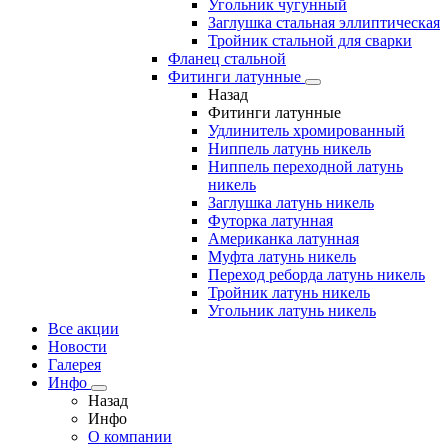
Угольник чугунный
Заглушка стальная эллиптическая
Тройник стальной для сварки
Фланец стальной
Фитинги латунные
Назад
Фитинги латунные
Удлинитель хромированный
Ниппель латунь никель
Ниппель переходной латунь
никель
Заглушка латунь никель
Футорка латунная
Американка латунная
Муфта латунь никель
Переход реборда латунь никель
Тройник латунь никель
Угольник латунь никель
Все акции
Новости
Галерея
Инфо
Назад
Инфо
О компании