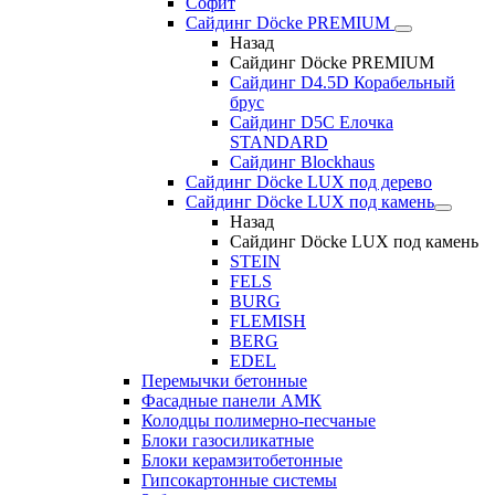
Софит
Сайдинг Döcke PREMIUM
Назад
Сайдинг Döcke PREMIUM
Сайдинг D4.5D Корабельный
брус
Сайдинг D5С Елочка
STANDARD
Сайдинг Blockhaus
Сайдинг Döcke LUX под дерево
Сайдинг Döcke LUX под камень
Назад
Сайдинг Döcke LUX под камень
STEIN
FELS
BURG
FLEMISH
BERG
EDEL
Перемычки бетонные
Фасадные панели АМК
Колодцы полимерно-песчаные
Блоки газосиликатные
Блоки керамзитобетонные
Гипсокартонные системы