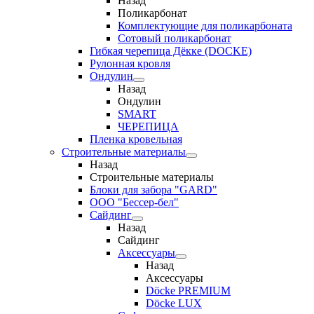
Назад
Поликарбонат
Комплектующие для поликарбоната
Сотовый поликарбонат
Гибкая черепица Дёкке (DOCKE)
Рулонная кровля
Ондулин
Назад
Ондулин
SMART
ЧЕРЕПИЦА
Пленка кровельная
Строительные материалы
Назад
Строительные материалы
Блоки для забора "GARD"
ООО "Бессер-бел"
Сайдинг
Назад
Сайдинг
Аксессуары
Назад
Аксессуары
Döcke PREMIUM
Döcke LUX