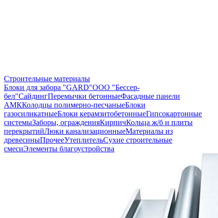
Строительные материалы
Блоки для забора "GARD"
ООО "Бессер-
бел"
Сайдинг
Перемычки бетонные
Фасадные панели
АМК
Колодцы полимерно-песчаные
Блоки
газосиликатные
Блоки керамзитобетонные
Гипсокартонные
системы
Заборы, ограждения
Кирпич
Кольца ж/б и плиты
перекрытий
Люки канализационные
Материалы из
древесины
Прочее
Утеплитель
Сухие строительные
смеси
Элементы благоустройства