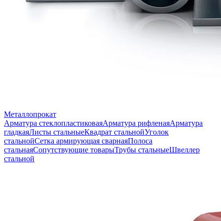
Металлопрокат
Арматура стеклопластиковая
Арматура рифленая
Арматура
гладкая
Листы стальные
Квадрат стальной
Уголок
стальной
Сетка армирующая сварная
Полоса
стальная
Сопутствующие товары
Трубы стальные
Швеллер
стальной