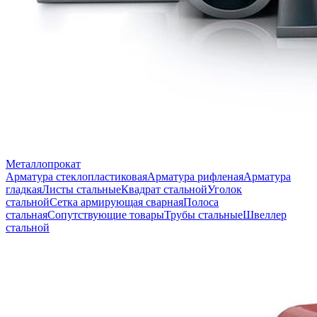
Металлопрокат
Арматура стеклопластиковая
Арматура рифленая
Арматура
гладкая
Листы стальные
Квадрат стальной
Уголок
стальной
Сетка армирующая сварная
Полоса
стальная
Сопутствующие товары
Трубы стальные
Швеллер
стальной