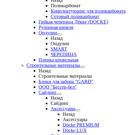
Назад
Поликарбонат
Комплектующие для поликарбоната
Сотовый поликарбонат
Гибкая черепица Дёкке (DOCKE)
Рулонная кровля
Ондулин
Назад
Ондулин
SMART
ЧЕРЕПИЦА
Пленка кровельная
Строительные материалы
Назад
Строительные материалы
Блоки для забора "GARD"
ООО "Бессер-бел"
Сайдинг
Назад
Сайдинг
Аксессуары
Назад
Аксессуары
Döcke PREMIUM
Döcke LUX