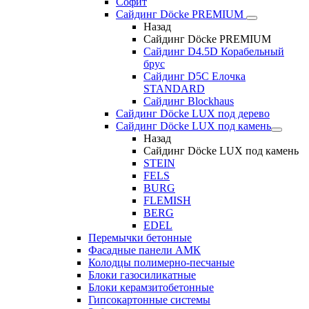
Софит
Сайдинг Döcke PREMIUM
Назад
Сайдинг Döcke PREMIUM
Сайдинг D4.5D Корабельный
брус
Сайдинг D5С Елочка
STANDARD
Сайдинг Blockhaus
Сайдинг Döcke LUX под дерево
Сайдинг Döcke LUX под камень
Назад
Сайдинг Döcke LUX под камень
STEIN
FELS
BURG
FLEMISH
BERG
EDEL
Перемычки бетонные
Фасадные панели АМК
Колодцы полимерно-песчаные
Блоки газосиликатные
Блоки керамзитобетонные
Гипсокартонные системы