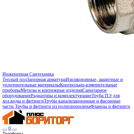
Инженерная Сантехника
Теплый пол
Запорная арматура
Изоляционные, защитные и
уплотнительные материалы
Контрольно-измерительные
приборы
Метизы и крепежные изделия
Санитарное
оборудование
Радиаторы и комплектующие
Труба ПЭ для
хол.воды и фитинги
Трубы канализационные и фасонные
части
Трубы и фитинги из полипропилена
Фланцы и фитинги
0
Телефоны