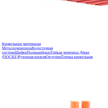
Кровельные материалы
Металлочерепица
Водосточная
система
Шифер
Поликарбонат
Гибкая черепица Дёкке
(DOCKE)
Рулонная кровля
Ондулин
Пленка кровельная