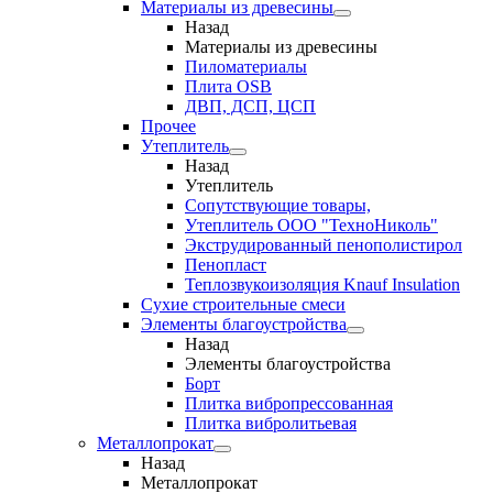
Материалы из древесины
Назад
Материалы из древесины
Пиломатериалы
Плита OSB
ДВП, ДСП, ЦСП
Прочее
Утеплитель
Назад
Утеплитель
Сопутствующие товары,
Утеплитель ООО "ТехноНиколь"
Экструдированный пенополистирол
Пенопласт
Теплозвукоизоляция Knauf Insulation
Сухие строительные смеси
Элементы благоустройства
Назад
Элементы благоустройства
Борт
Плитка вибропрессованная
Плитка вибролитьевая
Металлопрокат
Назад
Металлопрокат