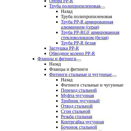
Опора PP-R
Труба полипропиленовая
Назад
Труба полипропиленовая
Труба PP-R армированная
алюминием (серая)
Труба PP-RGF армированная
стекловолокном (белая)
Труба РР-R белая
Заглушка PP-R
Обводное колено PP-R
Фланцы и фитинги
Назад
Фланцы и фитинги
Фитинги стальные и чугунные
Назад
Фитинги стальные и чугунные
Переход стальной
Муфта чугунная
Тройник чугунный
Отвод стальной
Сгон стальной
Резьба стальная
Контргайка чугунная
Бочонок стальной