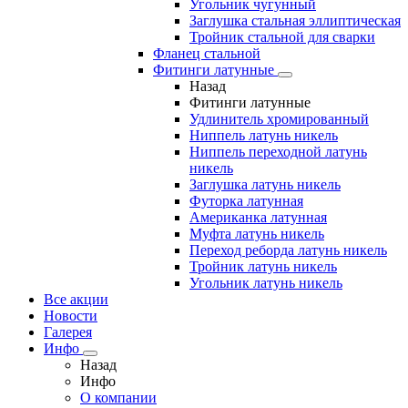
Угольник чугунный
Заглушка стальная эллиптическая
Тройник стальной для сварки
Фланец стальной
Фитинги латунные
Назад
Фитинги латунные
Удлинитель хромированный
Ниппель латунь никель
Ниппель переходной латунь
никель
Заглушка латунь никель
Футорка латунная
Американка латунная
Муфта латунь никель
Переход реборда латунь никель
Тройник латунь никель
Угольник латунь никель
Все акции
Новости
Галерея
Инфо
Назад
Инфо
О компании