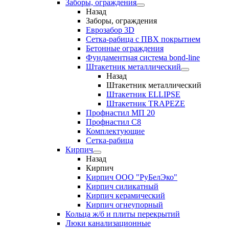
Заборы, ограждения
Назад
Заборы, ограждения
Еврозабор 3D
Сетка-рабица с ПВХ покрытием
Бетонные ограждения
Фундаментная система bond-line
Штакетник металлический
Назад
Штакетник металлический
Штакетник ELLIPSE
Штакетник TRAPEZE
Профнастил МП 20
Профнастил С8
Комплектующие
Сетка-рабица
Кирпич
Назад
Кирпич
Кирпич ООО "РуБелЭко"
Кирпич силикатный
Кирпич керамический
Кирпич огнеупорный
Кольца ж/б и плиты перекрытий
Люки канализационные