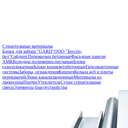
Строительные материалы
Блоки для забора "GARD"
ООО "Бессер-
бел"
Сайдинг
Перемычки бетонные
Фасадные панели
АМК
Колодцы полимерно-песчаные
Блоки
газосиликатные
Блоки керамзитобетонные
Гипсокартонные
системы
Заборы, ограждения
Кирпич
Кольца ж/б и плиты
перекрытий
Люки канализационные
Материалы из
древесины
Прочее
Утеплитель
Сухие строительные
смеси
Элементы благоустройства