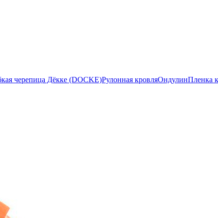
бкая черепица Дёкке (DOCKE)
Рулонная кровля
Ондулин
Пленка 