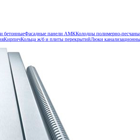
и бетонные
Фасадные панели АМК
Колодцы полимерно-песчаны
ия
Кирпич
Кольца ж/б и плиты перекрытий
Люки канализационн