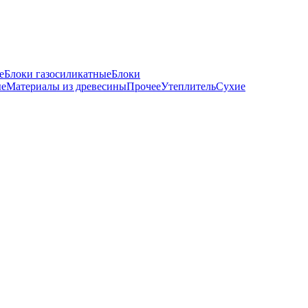
е
Блоки газосиликатные
Блоки
ые
Материалы из древесины
Прочее
Утеплитель
Сухие