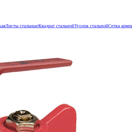
кая
Листы стальные
Квадрат стальной
Уголок стальной
Сетка арми