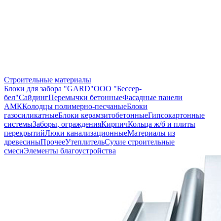
Строительные материалы
Блоки для забора "GARD"
ООО "Бессер-
бел"
Сайдинг
Перемычки бетонные
Фасадные панели
АМК
Колодцы полимерно-песчаные
Блоки
газосиликатные
Блоки керамзитобетонные
Гипсокартонные
системы
Заборы, ограждения
Кирпич
Кольца ж/б и плиты
перекрытий
Люки канализационные
Материалы из
древесины
Прочее
Утеплитель
Сухие строительные
смеси
Элементы благоустройства