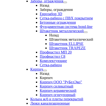
Заборы, ограждения
Назад
Заборы, ограждения
Еврозабор 3D
Сетка-рабица с ПВХ покрытием
Бетонные ограждения
Фундаментная система bond-line
Штакетник металлический
Назад
Штакетник металлический
Штакетник ELLIPSE
Штакетник TRAPEZE
Профнастил МП 20
Профнастил С8
Комплектующие
Сетка-рабица
Кирпич
Назад
Кирпич
Кирпич ООО "РуБелЭко"
Кирпич силикатный
Кирпич керамический
Кирпич огнеупорный
Кольца ж/б и плиты перекрытий
Люки канализационные