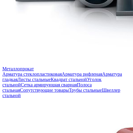
Металлопрокат
Арматура стеклопластиковая
Арматура рифленая
Арматура
гладкая
Листы стальные
Квадрат стальной
Уголок
стальной
Сетка армирующая сварная
Полоса
стальная
Сопутствующие товары
Трубы стальные
Швеллер
стальной