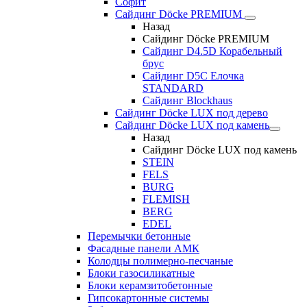
Софит
Сайдинг Döcke PREMIUM
Назад
Сайдинг Döcke PREMIUM
Сайдинг D4.5D Корабельный
брус
Сайдинг D5С Елочка
STANDARD
Сайдинг Blockhaus
Сайдинг Döcke LUX под дерево
Сайдинг Döcke LUX под камень
Назад
Сайдинг Döcke LUX под камень
STEIN
FELS
BURG
FLEMISH
BERG
EDEL
Перемычки бетонные
Фасадные панели АМК
Колодцы полимерно-песчаные
Блоки газосиликатные
Блоки керамзитобетонные
Гипсокартонные системы