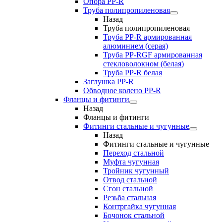
Опора PP-R
Труба полипропиленовая
Назад
Труба полипропиленовая
Труба PP-R армированная
алюминием (серая)
Труба PP-RGF армированная
стекловолокном (белая)
Труба РР-R белая
Заглушка PP-R
Обводное колено PP-R
Фланцы и фитинги
Назад
Фланцы и фитинги
Фитинги стальные и чугунные
Назад
Фитинги стальные и чугунные
Переход стальной
Муфта чугунная
Тройник чугунный
Отвод стальной
Сгон стальной
Резьба стальная
Контргайка чугунная
Бочонок стальной