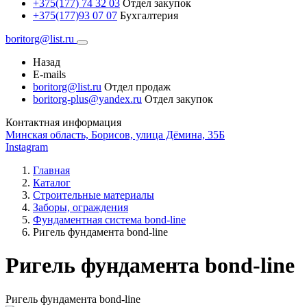
+375(177) 74 32 03
Отдел закупок
+375(177)93 07 07
Бухгалтерия
boritorg@list.ru
Назад
E-mails
boritorg@list.ru
Отдел продаж
boritorg-plus@yandex.ru
Отдел закупок
Контактная информация
Минская область, Борисов, улица Дёмина, 35Б
Instagram
Главная
Каталог
Строительные материалы
Заборы, ограждения
Фундаментная система bond-line
Ригель фундамента bond-line
Ригель фундамента bond-line
Ригель фундамента bond-line