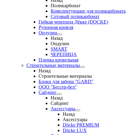
Назад
Поликарбонат
Комплектующие для поликарбоната
Сотовый поликарбонат
Гибкая черепица Дёкке (DOCKE)
Рулонная кровля
Ондулин
Назад
Ондулин
SMART
ЧЕРЕПИЦА
Пленка кровельная
Строительные материалы
Назад
Строительные материалы
Блоки для забора "GARD"
ООО "Бессер-бел"
Сайдинг
Назад
Сайдинг
Аксессуары
Назад
Аксессуары
Döcke PREMIUM
Döcke LUX