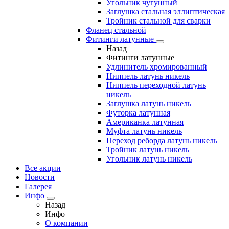
Угольник чугунный
Заглушка стальная эллиптическая
Тройник стальной для сварки
Фланец стальной
Фитинги латунные
Назад
Фитинги латунные
Удлинитель хромированный
Ниппель латунь никель
Ниппель переходной латунь
никель
Заглушка латунь никель
Футорка латунная
Американка латунная
Муфта латунь никель
Переход реборда латунь никель
Тройник латунь никель
Угольник латунь никель
Все акции
Новости
Галерея
Инфо
Назад
Инфо
О компании