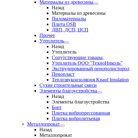
Материалы из древесины
Назад
Материалы из древесины
Пиломатериалы
Плита OSB
ДВП, ДСП, ЦСП
Прочее
Утеплитель
Назад
Утеплитель
Сопутствующие товары,
Утеплитель ООО "ТехноНиколь"
Экструдированный пенополистирол
Пенопласт
Теплозвукоизоляция Knauf Insulation
Сухие строительные смеси
Элементы благоустройства
Назад
Элементы благоустройства
Борт
Плитка вибропрессованная
Плитка вибролитьевая
Металлопрокат
Назад
Металлопрокат