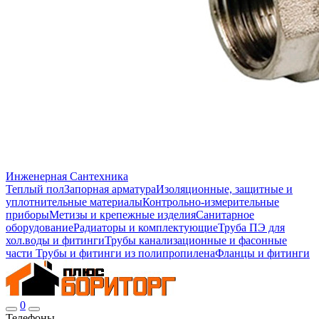
Инженерная Сантехника
Теплый пол
Запорная арматура
Изоляционные, защитные и
уплотнительные материалы
Контрольно-измерительные
приборы
Метизы и крепежные изделия
Санитарное
оборудование
Радиаторы и комплектующие
Труба ПЭ для
хол.воды и фитинги
Трубы канализационные и фасонные
части
Трубы и фитинги из полипропилена
Фланцы и фитинги
0
Телефоны