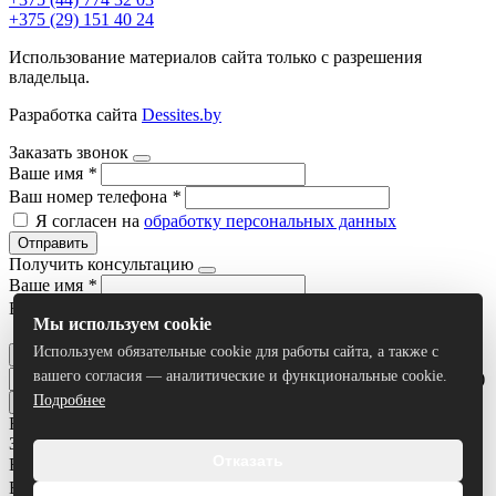
+375 (29) 151 40 24
Использование материалов сайта только с разрешения
владельца.
Разработка сайта
Dessites.by
Заказать звонок
Ваше имя
*
Ваш номер телефона
*
Я согласен на
обработку персональных данных
Отправить
Получить консультацию
Ваше имя
*
Ваш номер телефона
*
Мы используем cookie
Я согласен на
обработку персональных данных
Используем обязательные cookie для работы сайта, а также с
Отправить
вашего согласия — аналитические и функциональные cookie.
Умный поиск(тестовый режим)
Подробнее
Все результаты
Задать вопрос
Отказать
Ваше имя
*
Ваш номер телефона
*