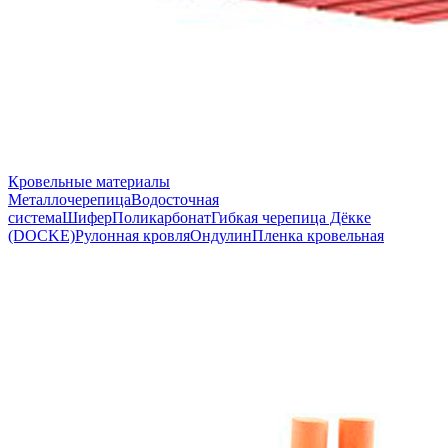
Кровельные материалы
Металлочерепица
Водосточная
система
Шифер
Поликарбонат
Гибкая черепица Дёкке
(DOCKE)
Рулонная кровля
Ондулин
Пленка кровельная