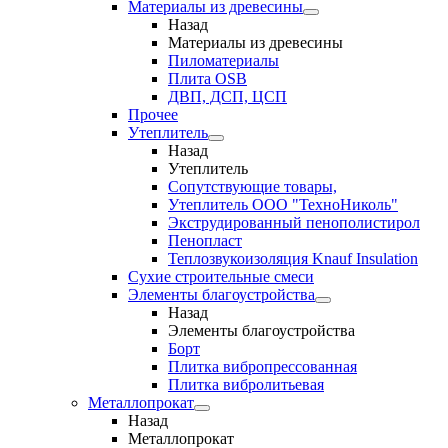
Материалы из древесины
Назад
Материалы из древесины
Пиломатериалы
Плита OSB
ДВП, ДСП, ЦСП
Прочее
Утеплитель
Назад
Утеплитель
Сопутствующие товары,
Утеплитель ООО "ТехноНиколь"
Экструдированный пенополистирол
Пенопласт
Теплозвукоизоляция Knauf Insulation
Сухие строительные смеси
Элементы благоустройства
Назад
Элементы благоустройства
Борт
Плитка вибропрессованная
Плитка вибролитьевая
Металлопрокат
Назад
Металлопрокат