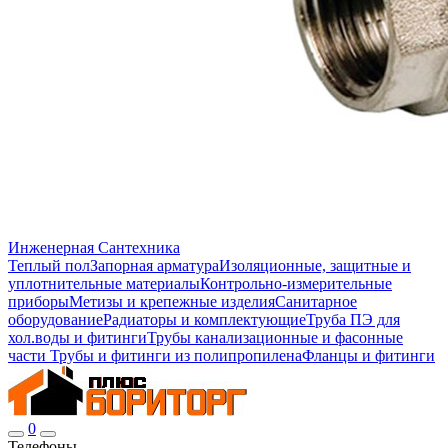
Инженерная Сантехника
Теплый пол
Запорная арматура
Изоляционные, защитные и
уплотнительные материалы
Контрольно-измерительные
приборы
Метизы и крепежные изделия
Санитарное
оборудование
Радиаторы и комплектующие
Труба ПЭ для
хол.воды и фитинги
Трубы канализационные и фасонные
части
Трубы и фитинги из полипропилена
Фланцы и фитинги
0
Телефоны