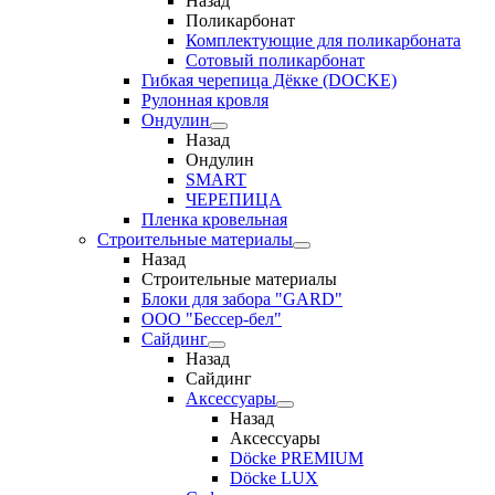
Назад
Поликарбонат
Комплектующие для поликарбоната
Сотовый поликарбонат
Гибкая черепица Дёкке (DOCKE)
Рулонная кровля
Ондулин
Назад
Ондулин
SMART
ЧЕРЕПИЦА
Пленка кровельная
Строительные материалы
Назад
Строительные материалы
Блоки для забора "GARD"
ООО "Бессер-бел"
Сайдинг
Назад
Сайдинг
Аксессуары
Назад
Аксессуары
Döcke PREMIUM
Döcke LUX