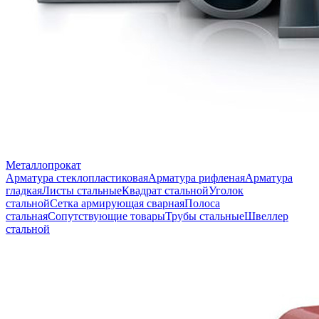
Металлопрокат
Арматура стеклопластиковая
Арматура рифленая
Арматура
гладкая
Листы стальные
Квадрат стальной
Уголок
стальной
Сетка армирующая сварная
Полоса
стальная
Сопутствующие товары
Трубы стальные
Швеллер
стальной