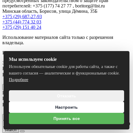
предусмотренных законодательством о защите прав
потребителей: +375 (177) 74 27 77 , boritorg@list.ru
Минская область, Борисов, улица Дёмина, 35Б
+375 (29) 687-27-93
+375 (44) 774 32 03
+375 (29) 151 40 24
Использование материалов сайта только с разрешения
владельца.
Разработка сайта
Dessites.by
Мы используем cookie
Заказать звонок
Используем обязательные cookie для работы сайта, а также с
Ваше имя
*
вашего согласия — аналитические и функциональные cookie.
Ваш номер телефона
*
Подробнее
Я согласен на
обработку персональных данных
Отправить
Получить консультацию
Отказать
Ваше имя
*
Ваш номер телефона
*
Настроить
Я согласен на
обработку персональных данных
Отправить
Принять все
Умный поиск(тестовый режим)