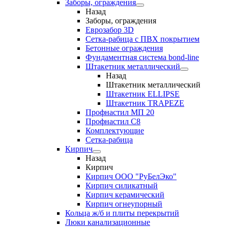
Заборы, ограждения
Назад
Заборы, ограждения
Еврозабор 3D
Сетка-рабица с ПВХ покрытием
Бетонные ограждения
Фундаментная система bond-line
Штакетник металлический
Назад
Штакетник металлический
Штакетник ELLIPSE
Штакетник TRAPEZE
Профнастил МП 20
Профнастил С8
Комплектующие
Сетка-рабица
Кирпич
Назад
Кирпич
Кирпич ООО "РуБелЭко"
Кирпич силикатный
Кирпич керамический
Кирпич огнеупорный
Кольца ж/б и плиты перекрытий
Люки канализационные