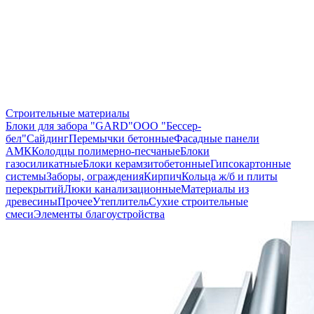
Строительные материалы
Блоки для забора "GARD"
ООО "Бессер-
бел"
Сайдинг
Перемычки бетонные
Фасадные панели
АМК
Колодцы полимерно-песчаные
Блоки
газосиликатные
Блоки керамзитобетонные
Гипсокартонные
системы
Заборы, ограждения
Кирпич
Кольца ж/б и плиты
перекрытий
Люки канализационные
Материалы из
древесины
Прочее
Утеплитель
Сухие строительные
смеси
Элементы благоустройства