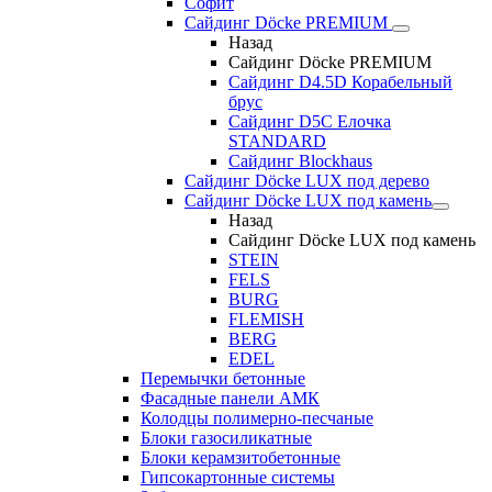
Софит
Сайдинг Döcke PREMIUM
Назад
Сайдинг Döcke PREMIUM
Сайдинг D4.5D Корабельный
брус
Сайдинг D5С Елочка
STANDARD
Сайдинг Blockhaus
Сайдинг Döcke LUX под дерево
Сайдинг Döcke LUX под камень
Назад
Сайдинг Döcke LUX под камень
STEIN
FELS
BURG
FLEMISH
BERG
EDEL
Перемычки бетонные
Фасадные панели АМК
Колодцы полимерно-песчаные
Блоки газосиликатные
Блоки керамзитобетонные
Гипсокартонные системы