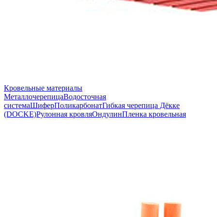
Кровельные материалы
Металлочерепица
Водосточная
система
Шифер
Поликарбонат
Гибкая черепица Дёкке
(DOCKE)
Рулонная кровля
Ондулин
Пленка кровельная