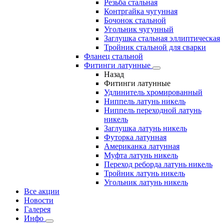
Резьба стальная
Контргайка чугунная
Бочонок стальной
Угольник чугунный
Заглушка стальная эллиптическая
Тройник стальной для сварки
Фланец стальной
Фитинги латунные
Назад
Фитинги латунные
Удлинитель хромированный
Ниппель латунь никель
Ниппель переходной латунь
никель
Заглушка латунь никель
Футорка латунная
Американка латунная
Муфта латунь никель
Переход реборда латунь никель
Тройник латунь никель
Угольник латунь никель
Все акции
Новости
Галерея
Инфо