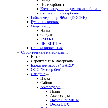
Назад
Поликарбонат
Комплектующие для поликарбоната
Сотовый поликарбонат
Гибкая черепица Дёкке (DOCKE)
Рулонная кровля
Ондулин
Назад
Ондулин
SMART
ЧЕРЕПИЦА
Пленка кровельная
Строительные материалы
Назад
Строительные материалы
Блоки для забора "GARD"
ООО "Бессер-бел"
Сайдинг
Назад
Сайдинг
Аксессуары
Назад
Аксессуары
Döcke PREMIUM
Döcke LUX