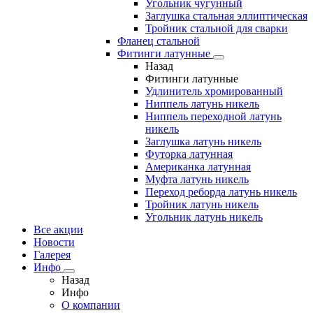
Угольник чугунный
Заглушка стальная эллиптическая
Тройник стальной для сварки
Фланец стальной
Фитинги латунные
Назад
Фитинги латунные
Удлинитель хромированный
Ниппель латунь никель
Ниппель переходной латунь
никель
Заглушка латунь никель
Футорка латунная
Американка латунная
Муфта латунь никель
Переход реборда латунь никель
Тройник латунь никель
Угольник латунь никель
Все акции
Новости
Галерея
Инфо
Назад
Инфо
О компании