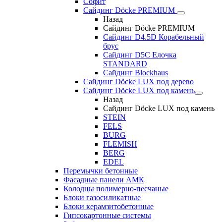
Софит
Сайдинг Döcke PREMIUM
Назад
Сайдинг Döcke PREMIUM
Сайдинг D4.5D Корабельный
брус
Сайдинг D5С Елочка
STANDARD
Сайдинг Blockhaus
Сайдинг Döcke LUX под дерево
Сайдинг Döcke LUX под камень
Назад
Сайдинг Döcke LUX под камень
STEIN
FELS
BURG
FLEMISH
BERG
EDEL
Перемычки бетонные
Фасадные панели АМК
Колодцы полимерно-песчаные
Блоки газосиликатные
Блоки керамзитобетонные
Гипсокартонные системы