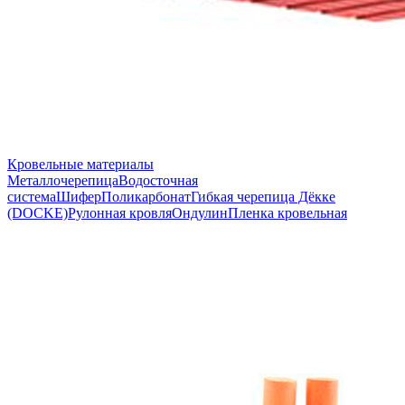
Кровельные материалы
Металлочерепица
Водосточная
система
Шифер
Поликарбонат
Гибкая черепица Дёкке
(DOCKE)
Рулонная кровля
Ондулин
Пленка кровельная