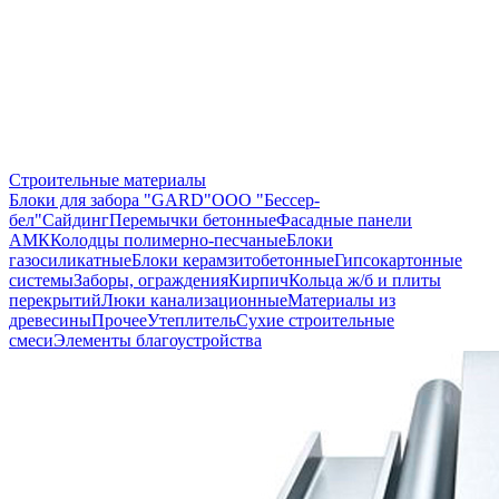
Строительные материалы
Блоки для забора "GARD"
ООО "Бессер-
бел"
Сайдинг
Перемычки бетонные
Фасадные панели
АМК
Колодцы полимерно-песчаные
Блоки
газосиликатные
Блоки керамзитобетонные
Гипсокартонные
системы
Заборы, ограждения
Кирпич
Кольца ж/б и плиты
перекрытий
Люки канализационные
Материалы из
древесины
Прочее
Утеплитель
Сухие строительные
смеси
Элементы благоустройства