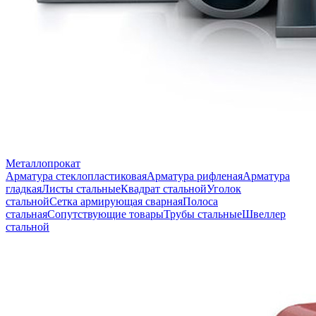
Металлопрокат
Арматура стеклопластиковая
Арматура рифленая
Арматура
гладкая
Листы стальные
Квадрат стальной
Уголок
стальной
Сетка армирующая сварная
Полоса
стальная
Сопутствующие товары
Трубы стальные
Швеллер
стальной