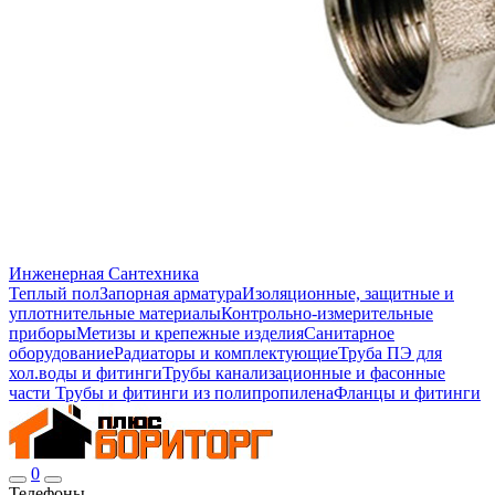
Инженерная Сантехника
Теплый пол
Запорная арматура
Изоляционные, защитные и
уплотнительные материалы
Контрольно-измерительные
приборы
Метизы и крепежные изделия
Санитарное
оборудование
Радиаторы и комплектующие
Труба ПЭ для
хол.воды и фитинги
Трубы канализационные и фасонные
части
Трубы и фитинги из полипропилена
Фланцы и фитинги
0
Телефоны