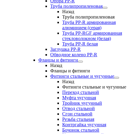
Опора PP-R
Труба полипропиленовая
Назад
Труба полипропиленовая
Труба PP-R армированная
алюминием (серая)
Труба PP-RGF армированная
стекловолокном (белая)
Труба РР-R белая
Заглушка PP-R
Обводное колено PP-R
Фланцы и фитинги
Назад
Фланцы и фитинги
Фитинги стальные и чугунные
Назад
Фитинги стальные и чугунные
Переход стальной
Муфта чугунная
Тройник чугунный
Отвод стальной
Сгон стальной
Резьба стальная
Контргайка чугунная
Бочонок стальной