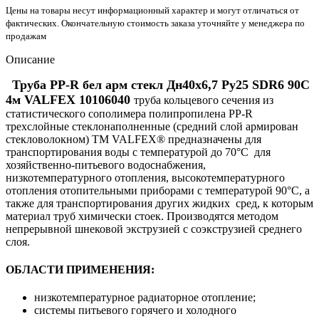
Цены на товары несут информационный характер и могут отличаться от
фактических. Окончательную стоимость заказа уточняйте у менеджера по
продажам
Описание
Труба PP-R бел арм стекл Дн40х6,7 Ру25 SDR6 90С
4м VALFEX 10106040
труба кольцевого сечения из
статистического сополимера полипропилена PP-R
трехслойные стеклонаполненные (средний слой армирован
стекловолокном) ТМ VALFEX® предназначены для
транспортирования воды с температурой до 70°С для
хозяйственно-питьевого водоснабжения,
низкотемпературного отопления, высокотемпературного
отопления отопительными приборами с температурой 90°С, а
также для транспортирования других жидких сред, к которым
материал труб химически стоек. Производятся методом
непрерывной шнековой экструзией с соэкструзией среднего
слоя.
ОБЛАСТИ ПРИМЕНЕНИЯ:
низкотемпературное радиаторное отопление;
системы питьевого горячего и холодного