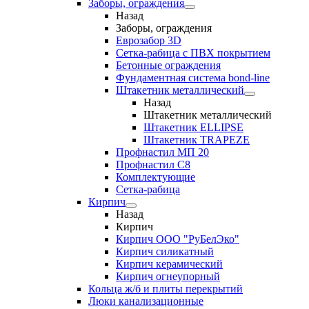
Заборы, ограждения
Назад
Заборы, ограждения
Еврозабор 3D
Сетка-рабица с ПВХ покрытием
Бетонные ограждения
Фундаментная система bond-line
Штакетник металлический
Назад
Штакетник металлический
Штакетник ELLIPSE
Штакетник TRAPEZE
Профнастил МП 20
Профнастил С8
Комплектующие
Сетка-рабица
Кирпич
Назад
Кирпич
Кирпич ООО "РуБелЭко"
Кирпич силикатный
Кирпич керамический
Кирпич огнеупорный
Кольца ж/б и плиты перекрытий
Люки канализационные