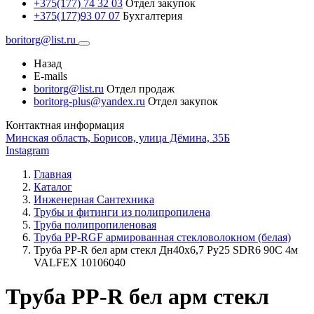
+375(177) 74 32 03
Отдел закупок
+375(177)93 07 07
Бухгалтерия
boritorg@list.ru
Назад
E-mails
boritorg@list.ru
Отдел продаж
boritorg-plus@yandex.ru
Отдел закупок
Контактная информация
Минская область, Борисов, улица Дёмина, 35Б
Instagram
Главная
Каталог
Инженерная Сантехника
Трубы и фитинги из полипропилена
Труба полипропиленовая
Труба PP-RGF армированная стекловолокном (белая)
Труба PP-R бел арм стекл Дн40х6,7 Ру25 SDR6 90С 4м
VALFEX 10106040
Труба PP-R бел арм стекл