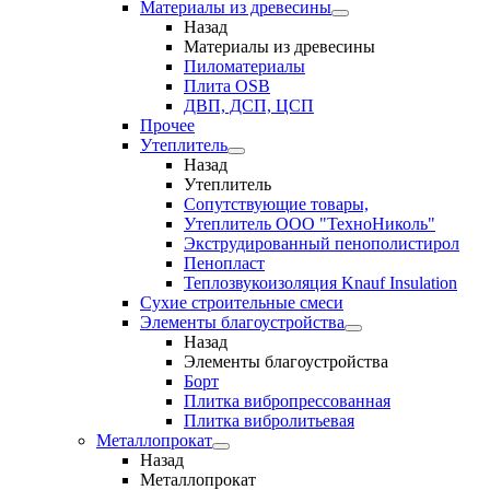
Материалы из древесины
Назад
Материалы из древесины
Пиломатериалы
Плита OSB
ДВП, ДСП, ЦСП
Прочее
Утеплитель
Назад
Утеплитель
Сопутствующие товары,
Утеплитель ООО "ТехноНиколь"
Экструдированный пенополистирол
Пенопласт
Теплозвукоизоляция Knauf Insulation
Сухие строительные смеси
Элементы благоустройства
Назад
Элементы благоустройства
Борт
Плитка вибропрессованная
Плитка вибролитьевая
Металлопрокат
Назад
Металлопрокат