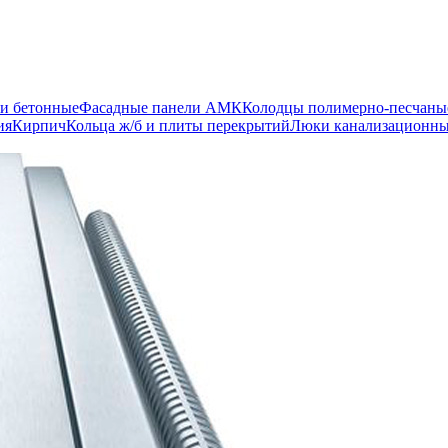
и бетонные
Фасадные панели АМК
Колодцы полимерно-песчаны
ия
Кирпич
Кольца ж/б и плиты перекрытий
Люки канализационн