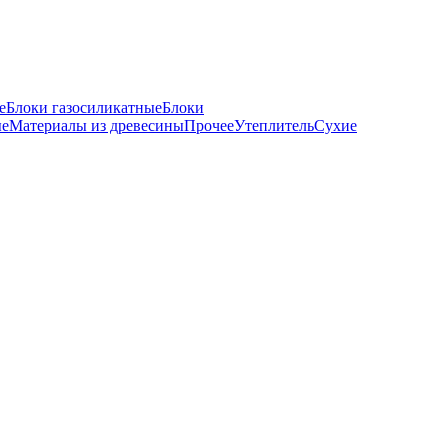
е
Блоки газосиликатные
Блоки
ые
Материалы из древесины
Прочее
Утеплитель
Сухие