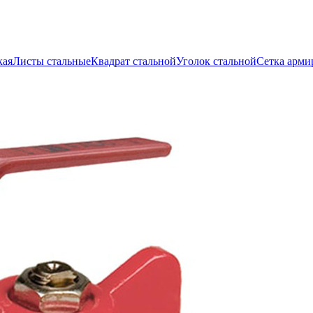
кая
Листы стальные
Квадрат стальной
Уголок стальной
Сетка арми