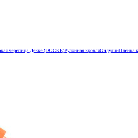
бкая черепица Дёкке (DOCKE)
Рулонная кровля
Ондулин
Пленка 