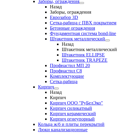
Заборы, ограждения
Назад
Заборы, ограждения
Еврозабор 3D
Сетка-рабица с ПВХ покрытием
Бетонные ограждения
Фундаментная система bond-line
Штакетник металлический
Назад
Штакетник металлический
Штакетник ELLIPSE
Штакетник TRAPEZE
Профнастил МП 20
Профнастил С8
Комплектующие
Сетка-рабица
Кирпич
Назад
Кирпич
Кирпич ООО "РуБелЭко"
Кирпич силикатный
Кирпич керамический
Кирпич огнеупорный
Кольца ж/б и плиты перекрытий
Люки канализационные