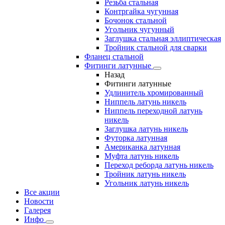
Резьба стальная
Контргайка чугунная
Бочонок стальной
Угольник чугунный
Заглушка стальная эллиптическая
Тройник стальной для сварки
Фланец стальной
Фитинги латунные
Назад
Фитинги латунные
Удлинитель хромированный
Ниппель латунь никель
Ниппель переходной латунь
никель
Заглушка латунь никель
Футорка латунная
Американка латунная
Муфта латунь никель
Переход реборда латунь никель
Тройник латунь никель
Угольник латунь никель
Все акции
Новости
Галерея
Инфо