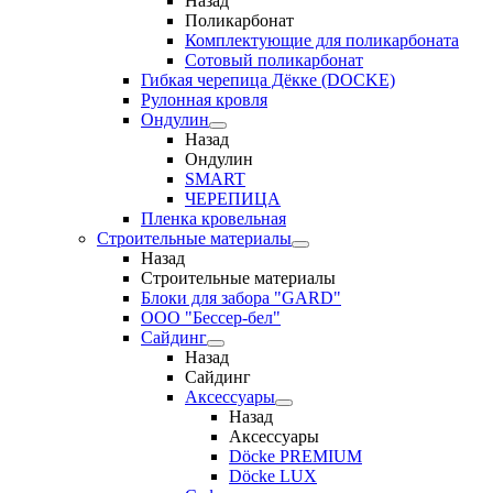
Назад
Поликарбонат
Комплектующие для поликарбоната
Сотовый поликарбонат
Гибкая черепица Дёкке (DOCKE)
Рулонная кровля
Ондулин
Назад
Ондулин
SMART
ЧЕРЕПИЦА
Пленка кровельная
Строительные материалы
Назад
Строительные материалы
Блоки для забора "GARD"
ООО "Бессер-бел"
Сайдинг
Назад
Сайдинг
Аксессуары
Назад
Аксессуары
Döcke PREMIUM
Döcke LUX