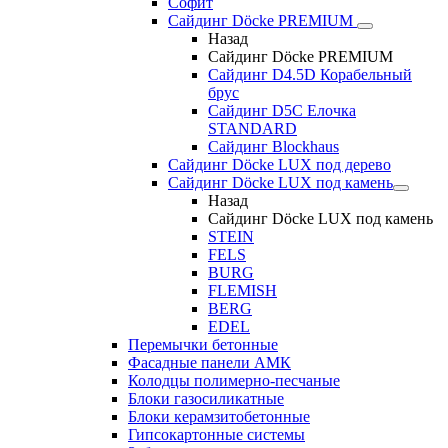
Софит
Сайдинг Döcke PREMIUM
Назад
Сайдинг Döcke PREMIUM
Сайдинг D4.5D Корабельный
брус
Сайдинг D5С Елочка
STANDARD
Сайдинг Blockhaus
Сайдинг Döcke LUX под дерево
Сайдинг Döcke LUX под камень
Назад
Сайдинг Döcke LUX под камень
STEIN
FELS
BURG
FLEMISH
BERG
EDEL
Перемычки бетонные
Фасадные панели АМК
Колодцы полимерно-песчаные
Блоки газосиликатные
Блоки керамзитобетонные
Гипсокартонные системы