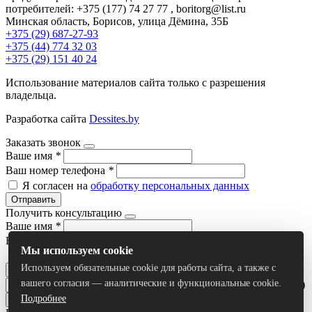
потребителей: +375 (177) 74 27 77 , boritorg@list.ru
Минская область, Борисов, улица Дёмина, 35Б
+375 (29) 687-27-93
+375 (44) 774 32 03
+375 (29) 151 40 24
Использование материалов сайта только с разрешения
владельца.
Разработка сайта
Dessites.by
Заказать звонок
Ваше имя
*
Ваш номер телефона
*
Я согласен на
обработку персональных данных
Отправить
Получить консультацию
Ваше имя
*
Ваш номер телефона
*
Мы используем cookie
Я согласен на
обработку персональных данных
Используем обязательные cookie для работы сайта, а также с
Отправить
вашего согласия — аналитические и функциональные cookie.
Умный поиск(тестовый режим)
Подробнее