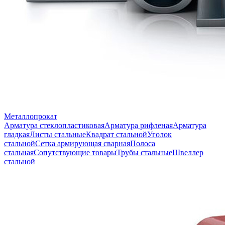
Металлопрокат
Арматура стеклопластиковая
Арматура рифленая
Арматура
гладкая
Листы стальные
Квадрат стальной
Уголок
стальной
Сетка армирующая сварная
Полоса
стальная
Сопутствующие товары
Трубы стальные
Швеллер
стальной