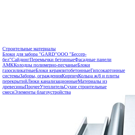
Строительные материалы
Блоки для забора "GARD"
ООО "Бессер-
бел"
Сайдинг
Перемычки бетонные
Фасадные панели
АМК
Колодцы полимерно-песчаные
Блоки
газосиликатные
Блоки керамзитобетонные
Гипсокартонные
системы
Заборы, ограждения
Кирпич
Кольца ж/б и плиты
перекрытий
Люки канализационные
Материалы из
древесины
Прочее
Утеплитель
Сухие строительные
смеси
Элементы благоустройства