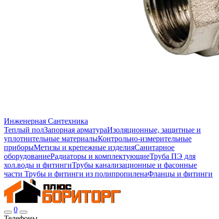
Инженерная Сантехника
Теплый пол
Запорная арматура
Изоляционные, защитные и
уплотнительные материалы
Контрольно-измерительные
приборы
Метизы и крепежные изделия
Санитарное
оборудование
Радиаторы и комплектующие
Труба ПЭ для
хол.воды и фитинги
Трубы канализационные и фасонные
части
Трубы и фитинги из полипропилена
Фланцы и фитинги
0
Телефоны