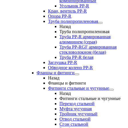
комбинированный
Угольник РР-R
Кран, вентиль PP-R
Опора PP-R
Труба полипропиленовая
Назад
Труба полипропиленовая
Труба PP-R армированная
алюминием (серая)
Труба PP-RGF армированная
стекловолокном (белая)
Труба РР-R белая
Заглушка PP-R
Обводное колено PP-R
Фланцы и фитинги
Назад
Фланцы и фитинги
Фитинги стальные и чугунные
Назад
Фитинги стальные и чугунные
Переход стальной
Муфта чугунная
Тройник чугунный
Отвод стальной
Сгон стальной