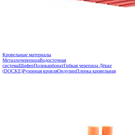
Кровельные материалы
Металлочерепица
Водосточная
система
Шифер
Поликарбонат
Гибкая черепица Дёкке
(DOCKE)
Рулонная кровля
Ондулин
Пленка кровельная