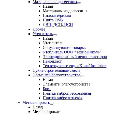
Материалы из древесины
Назад
Материалы из древесины
Пиломатериалы
Плита OSB
ДВП, ДСП, ЦСП
Прочее
Утеплитель
Назад
Утеплитель
Сопутствующие товары,
Утеплитель ООО "ТехноНиколь"
Экструдированный пенополистирол
Пенопласт
Теплозвукоизоляция Knauf Insulation
Сухие строительные смеси
Элементы благоустройства
Назад
Элементы благоустройства
Борт
Плитка вибропрессованная
Плитка вибролитьевая
Металлопрокат
Назад
Металлопрокат