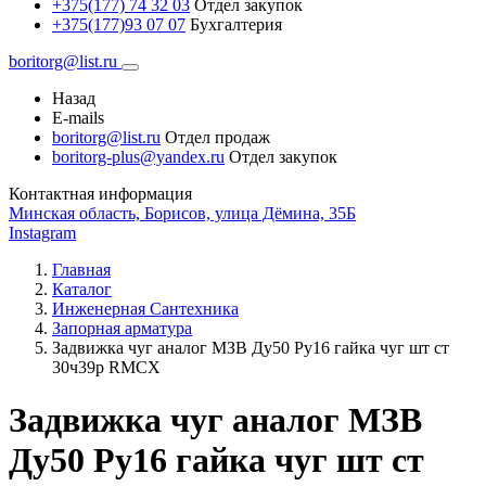
+375(177) 74 32 03
Отдел закупок
+375(177)93 07 07
Бухгалтерия
boritorg@list.ru
Назад
E-mails
boritorg@list.ru
Отдел продаж
boritorg-plus@yandex.ru
Отдел закупок
Контактная информация
Минская область, Борисов, улица Дёмина, 35Б
Instagram
Главная
Каталог
Инженерная Сантехника
Запорная арматура
Задвижка чуг аналог МЗВ Ду50 Ру16 гайка чуг шт ст
30ч39р RMCX
Задвижка чуг аналог МЗВ
Ду50 Ру16 гайка чуг шт ст