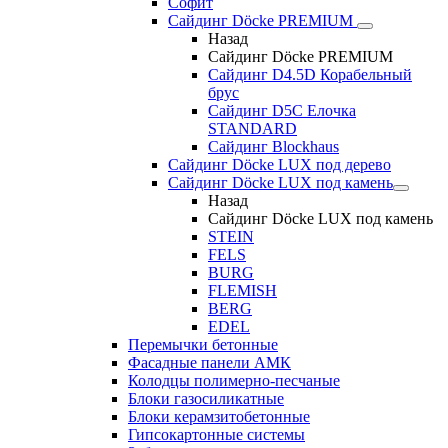
Софит
Сайдинг Döcke PREMIUM
Назад
Сайдинг Döcke PREMIUM
Сайдинг D4.5D Корабельный
брус
Сайдинг D5С Елочка
STANDARD
Сайдинг Blockhaus
Сайдинг Döcke LUX под дерево
Сайдинг Döcke LUX под камень
Назад
Сайдинг Döcke LUX под камень
STEIN
FELS
BURG
FLEMISH
BERG
EDEL
Перемычки бетонные
Фасадные панели АМК
Колодцы полимерно-песчаные
Блоки газосиликатные
Блоки керамзитобетонные
Гипсокартонные системы