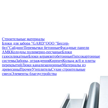
Строительные материалы
Блоки для забора "GARD"
ООО "Бессер-
бел"
Сайдинг
Перемычки бетонные
Фасадные панели
АМК
Колодцы полимерно-песчаные
Блоки
газосиликатные
Блоки керамзитобетонные
Гипсокартонные
системы
Заборы, ограждения
Кирпич
Кольца ж/б и плиты
перекрытий
Люки канализационные
Материалы из
древесины
Прочее
Утеплитель
Сухие строительные
смеси
Элементы благоустройства