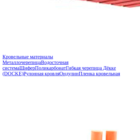
Кровельные материалы
Металлочерепица
Водосточная
система
Шифер
Поликарбонат
Гибкая черепица Дёкке
(DOCKE)
Рулонная кровля
Ондулин
Пленка кровельная