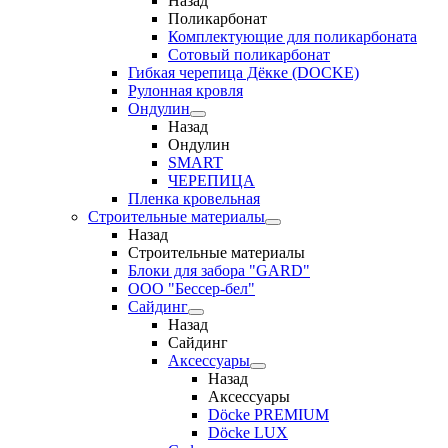
Назад
Поликарбонат
Комплектующие для поликарбоната
Сотовый поликарбонат
Гибкая черепица Дёкке (DOCKE)
Рулонная кровля
Ондулин
Назад
Ондулин
SMART
ЧЕРЕПИЦА
Пленка кровельная
Строительные материалы
Назад
Строительные материалы
Блоки для забора "GARD"
ООО "Бессер-бел"
Сайдинг
Назад
Сайдинг
Аксессуары
Назад
Аксессуары
Döcke PREMIUM
Döcke LUX