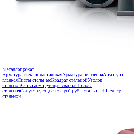
Металлопрокат
Арматура стеклопластиковая
Арматура рифленая
Арматура
гладкая
Листы стальные
Квадрат стальной
Уголок
стальной
Сетка армирующая сварная
Полоса
стальная
Сопутствующие товары
Трубы стальные
Швеллер
стальной