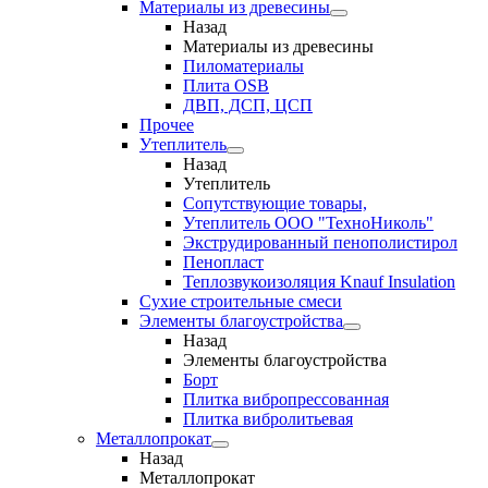
Материалы из древесины
Назад
Материалы из древесины
Пиломатериалы
Плита OSB
ДВП, ДСП, ЦСП
Прочее
Утеплитель
Назад
Утеплитель
Сопутствующие товары,
Утеплитель ООО "ТехноНиколь"
Экструдированный пенополистирол
Пенопласт
Теплозвукоизоляция Knauf Insulation
Сухие строительные смеси
Элементы благоустройства
Назад
Элементы благоустройства
Борт
Плитка вибропрессованная
Плитка вибролитьевая
Металлопрокат
Назад
Металлопрокат