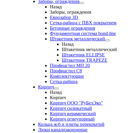
Заборы, ограждения
Назад
Заборы, ограждения
Еврозабор 3D
Сетка-рабица с ПВХ покрытием
Бетонные ограждения
Фундаментная система bond-line
Штакетник металлический
Назад
Штакетник металлический
Штакетник ELLIPSE
Штакетник TRAPEZE
Профнастил МП 20
Профнастил С8
Комплектующие
Сетка-рабица
Кирпич
Назад
Кирпич
Кирпич ООО "РуБелЭко"
Кирпич силикатный
Кирпич керамический
Кирпич огнеупорный
Кольца ж/б и плиты перекрытий
Люки канализационные