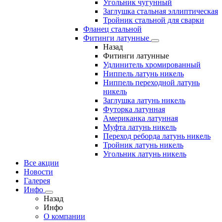
Угольник чугунный
Заглушка стальная эллиптическая
Тройник стальной для сварки
Фланец стальной
Фитинги латунные
Назад
Фитинги латунные
Удлинитель хромированный
Ниппель латунь никель
Ниппель переходной латунь
никель
Заглушка латунь никель
Футорка латунная
Американка латунная
Муфта латунь никель
Переход реборда латунь никель
Тройник латунь никель
Угольник латунь никель
Все акции
Новости
Галерея
Инфо
Назад
Инфо
О компании