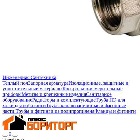
Инженерная Сантехника
Теплый пол
Запорная арматура
Изоляционные, защитные и
уплотнительные материалы
Контрольно-измерительные
приборы
Метизы и крепежные изделия
Санитарное
оборудование
Радиаторы и комплектующие
Труба ПЭ для
хол.воды и фитинги
Трубы канализационные и фасонные
части
Трубы и фитинги из полипропилена
Фланцы и фитинги
0
Телефоны