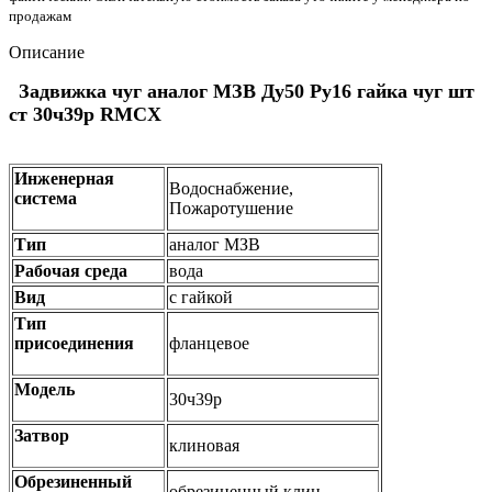
продажам
Описание
Задвижка чуг аналог МЗВ Ду50 Ру16 гайка чуг шт
ст 30ч39р RMCX
Инженерная
Водоснабжение,
система
Пожаротушение
Тип
аналог МЗВ
Рабочая среда
вода
Вид
c гайкой
Тип
присоединения
фланцевое
Модель
30ч39р
Затвор
клиновая
Обрезиненный
обрезиненный клин