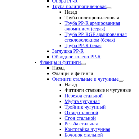
Опора PP-R
Труба полипропиленовая
Назад
Труба полипропиленовая
Труба PP-R армированная
алюминием (серая)
Труба PP-RGF армированная
стекловолокном (белая)
Труба РР-R белая
Заглушка PP-R
Обводное колено PP-R
Фланцы и фитинги
Назад
Фланцы и фитинги
Фитинги стальные и чугунные
Назад
Фитинги стальные и чугунные
Переход стальной
Муфта чугунная
Тройник чугунный
Отвод стальной
Сгон стальной
Резьба стальная
Контргайка чугунная
Бочонок стальной