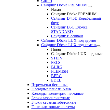
Софит
Сайдинг Döcke PREMIUM
Назад
Сайдинг Döcke PREMIUM
Сайдинг D4.5D Корабельный
брус
Сайдинг D5С Елочка
STANDARD
Сайдинг Blockhaus
Сайдинг Döcke LUX под дерево
Сайдинг Döcke LUX под камень
Назад
Сайдинг Döcke LUX под камень
STEIN
FELS
BURG
FLEMISH
BERG
EDEL
Перемычки бетонные
Фасадные панели АМК
Колодцы полимерно-песчаные
Блоки газосиликатные
Блоки керамзитобетонные
Гипсокартонные системы