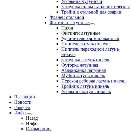
Угольник чугунный
Заглушка стальная эллиптическая
Тройник стальной для сварки
Фланец стальной
Фитинги латунные
Назад
Фитинги латунные
Удлинитель хромированный
Ниппель латунь никель
Ниппель переходной латунь
никель
Заглушка латунь никель
Футорка латунная
Американка латунная
Муфта латунь никель
Переход реборда латунь никель
Тройник латунь никель
Угольник латунь никель
Все акции
Новости
Галерея
Инфо
Назад
Инфо
О компании