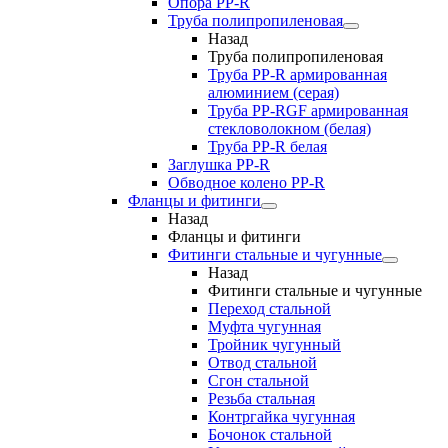
Опора PP-R
Труба полипропиленовая
Назад
Труба полипропиленовая
Труба PP-R армированная
алюминием (серая)
Труба PP-RGF армированная
стекловолокном (белая)
Труба РР-R белая
Заглушка PP-R
Обводное колено PP-R
Фланцы и фитинги
Назад
Фланцы и фитинги
Фитинги стальные и чугунные
Назад
Фитинги стальные и чугунные
Переход стальной
Муфта чугунная
Тройник чугунный
Отвод стальной
Сгон стальной
Резьба стальная
Контргайка чугунная
Бочонок стальной