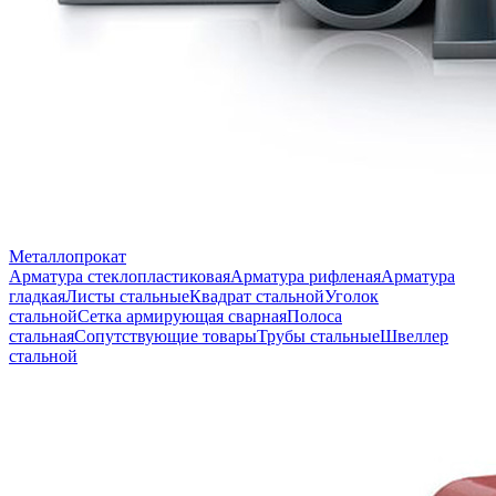
Металлопрокат
Арматура стеклопластиковая
Арматура рифленая
Арматура
гладкая
Листы стальные
Квадрат стальной
Уголок
стальной
Сетка армирующая сварная
Полоса
стальная
Сопутствующие товары
Трубы стальные
Швеллер
стальной