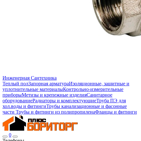
Инженерная Сантехника
Теплый пол
Запорная арматура
Изоляционные, защитные и
уплотнительные материалы
Контрольно-измерительные
приборы
Метизы и крепежные изделия
Санитарное
оборудование
Радиаторы и комплектующие
Труба ПЭ для
хол.воды и фитинги
Трубы канализационные и фасонные
части
Трубы и фитинги из полипропилена
Фланцы и фитинги
0
Телефоны