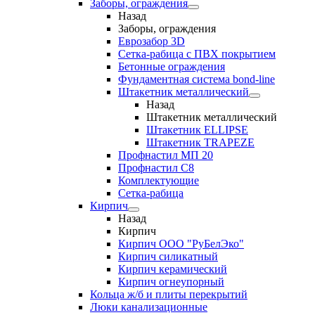
Заборы, ограждения
Назад
Заборы, ограждения
Еврозабор 3D
Сетка-рабица с ПВХ покрытием
Бетонные ограждения
Фундаментная система bond-line
Штакетник металлический
Назад
Штакетник металлический
Штакетник ELLIPSE
Штакетник TRAPEZE
Профнастил МП 20
Профнастил С8
Комплектующие
Сетка-рабица
Кирпич
Назад
Кирпич
Кирпич ООО "РуБелЭко"
Кирпич силикатный
Кирпич керамический
Кирпич огнеупорный
Кольца ж/б и плиты перекрытий
Люки канализационные