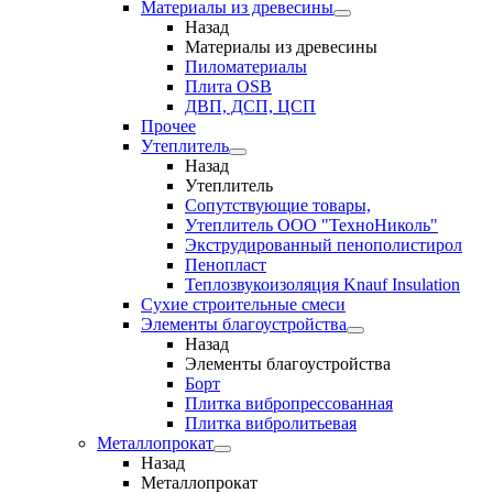
Материалы из древесины
Назад
Материалы из древесины
Пиломатериалы
Плита OSB
ДВП, ДСП, ЦСП
Прочее
Утеплитель
Назад
Утеплитель
Сопутствующие товары,
Утеплитель ООО "ТехноНиколь"
Экструдированный пенополистирол
Пенопласт
Теплозвукоизоляция Knauf Insulation
Сухие строительные смеси
Элементы благоустройства
Назад
Элементы благоустройства
Борт
Плитка вибропрессованная
Плитка вибролитьевая
Металлопрокат
Назад
Металлопрокат