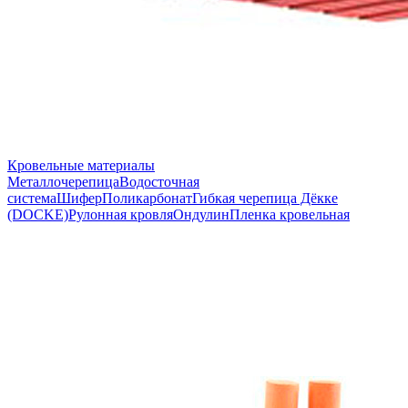
Кровельные материалы
Металлочерепица
Водосточная
система
Шифер
Поликарбонат
Гибкая черепица Дёкке
(DOCKE)
Рулонная кровля
Ондулин
Пленка кровельная