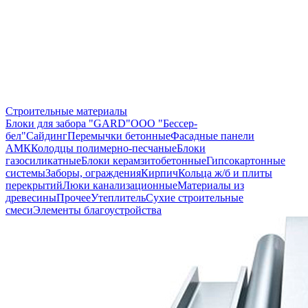
Строительные материалы
Блоки для забора "GARD"
ООО "Бессер-
бел"
Сайдинг
Перемычки бетонные
Фасадные панели
АМК
Колодцы полимерно-песчаные
Блоки
газосиликатные
Блоки керамзитобетонные
Гипсокартонные
системы
Заборы, ограждения
Кирпич
Кольца ж/б и плиты
перекрытий
Люки канализационные
Материалы из
древесины
Прочее
Утеплитель
Сухие строительные
смеси
Элементы благоустройства