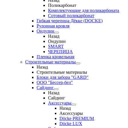
Назад
Поликарбонат
Комплектующие для поликарбоната
Сотовый поликарбонат
Гибкая черепица Дёкке (DOCKE)
Рулонная кровля
Ондулин
Назад
Ондулин
SMART
ЧЕРЕПИЦА
Пленка кровельная
Строительные материалы
Назад
Строительные материалы
Блоки для забора "GARD"
ООО "Бессер-бел"
Сайдинг
Назад
Сайдинг
Аксессуары
Назад
Аксессуары
Döcke PREMIUM
Döcke LUX