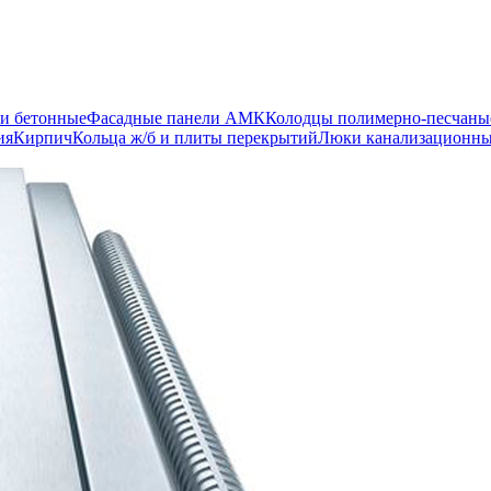
и бетонные
Фасадные панели АМК
Колодцы полимерно-песчаны
ия
Кирпич
Кольца ж/б и плиты перекрытий
Люки канализационн