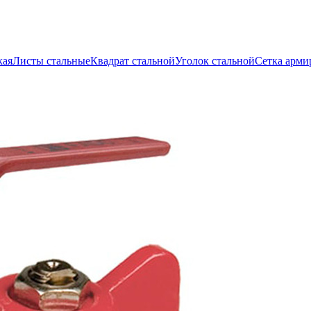
кая
Листы стальные
Квадрат стальной
Уголок стальной
Сетка арми