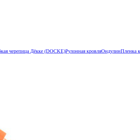
бкая черепица Дёкке (DOCKE)
Рулонная кровля
Ондулин
Пленка 