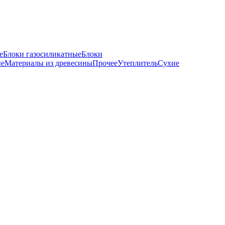
е
Блоки газосиликатные
Блоки
ые
Материалы из древесины
Прочее
Утеплитель
Сухие