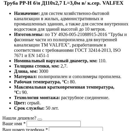
Труба РР-Н б/н Д110х2,7 L=3,0м в/ к.сер. VALFEX
Назначение:
для систем хозяйственно-бытовой
канализации в жилых, административных и
промышленных зданиях, а также для систем внутренних
водостоков для зданий высотой до 10 метров.
Изготовлены:
по ТУ 4926-005-21088915-2016 "Трубы и
фасонные части из полипропилена для внутренней
канализации ТМ VALFEX", разработанным в
соответствии с требованиями ГОСТ 32414-2013, ISO
7671 и EN 1451-1
Номинальный наружный диаметр, мм:
110.
Толщина стенки, мм:
2,7.
Длина, мм:
3000
Материал:
полипропилен и сополимеры пропилена.
Рабочая температура, °С:
80.
Максимальная кратковременная температура,
°С:
90.
Технология монтажа:
раструбное соединение.
Цвет:
серый.
Срок службы:
50 лет.
Нашли дешевле?
Ваше имя
*
Ваш номер телефона
*