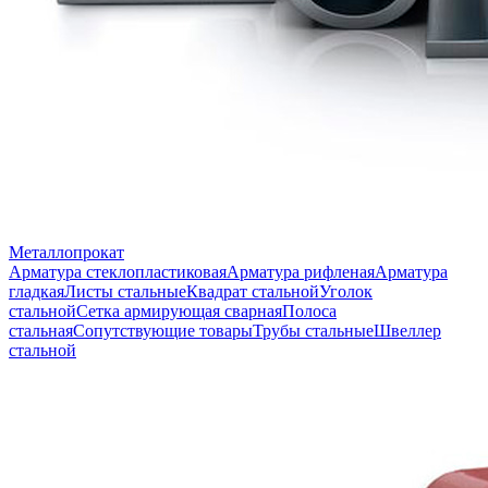
Металлопрокат
Арматура стеклопластиковая
Арматура рифленая
Арматура
гладкая
Листы стальные
Квадрат стальной
Уголок
стальной
Сетка армирующая сварная
Полоса
стальная
Сопутствующие товары
Трубы стальные
Швеллер
стальной