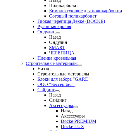
Назад
Поликарбонат
Комплектующие для поликарбоната
Сотовый поликарбонат
Гибкая черепица Дёкке (DOCKE)
Рулонная кровля
Ондулин
Назад
Ондулин
SMART
ЧЕРЕПИЦА
Пленка кровельная
Строительные материалы
Назад
Строительные материалы
Блоки для забора "GARD"
ООО "Бессер-бел"
Сайдинг
Назад
Сайдинг
Аксессуары
Назад
Аксессуары
Döcke PREMIUM
Döcke LUX