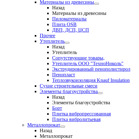
Материалы из древесины
Назад
Материалы из древесины
Пиломатериалы
Плита OSB
ДВП, ДСП, ЦСП
Прочее
Утеплитель
Назад
Утеплитель
Сопутствующие товары,
Утеплитель ООО "ТехноНиколь"
Экструдированный пенополистирол
Пенопласт
Теплозвукоизоляция Knauf Insulation
Сухие строительные смеси
Элементы благоустройства
Назад
Элементы благоустройства
Борт
Плитка вибропрессованная
Плитка вибролитьевая
Металлопрокат
Назад
Металлопрокат