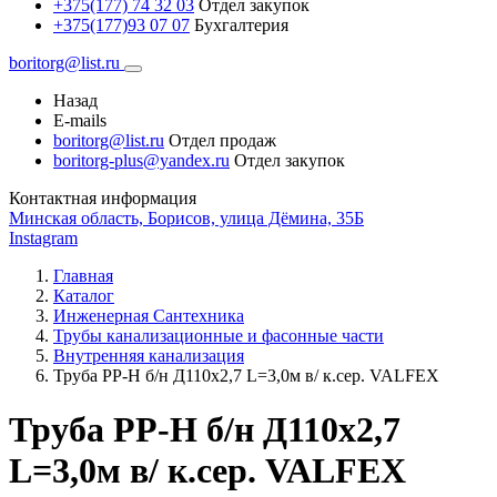
+375(177) 74 32 03
Отдел закупок
+375(177)93 07 07
Бухгалтерия
boritorg@list.ru
Назад
E-mails
boritorg@list.ru
Отдел продаж
boritorg-plus@yandex.ru
Отдел закупок
Контактная информация
Минская область, Борисов, улица Дёмина, 35Б
Instagram
Главная
Каталог
Инженерная Сантехника
Трубы канализационные и фасонные части
Внутренняя канализация
Труба РР-Н б/н Д110х2,7 L=3,0м в/ к.сер. VALFEX
Труба РР-Н б/н Д110х2,7
L=3,0м в/ к.сер. VALFEX