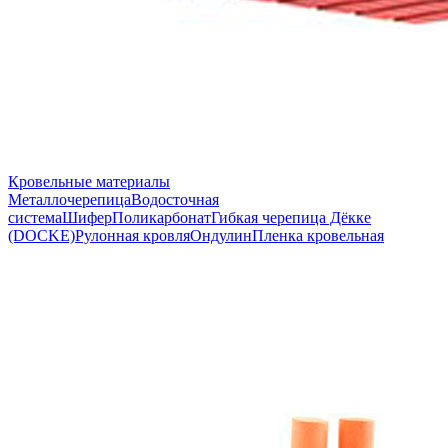
Кровельные материалы
Металлочерепица
Водосточная
система
Шифер
Поликарбонат
Гибкая черепица Дёкке
(DOCKE)
Рулонная кровля
Ондулин
Пленка кровельная