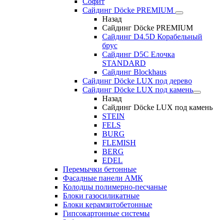
Софит
Сайдинг Döcke PREMIUM
Назад
Сайдинг Döcke PREMIUM
Сайдинг D4.5D Корабельный
брус
Сайдинг D5С Елочка
STANDARD
Сайдинг Blockhaus
Сайдинг Döcke LUX под дерево
Сайдинг Döcke LUX под камень
Назад
Сайдинг Döcke LUX под камень
STEIN
FELS
BURG
FLEMISH
BERG
EDEL
Перемычки бетонные
Фасадные панели АМК
Колодцы полимерно-песчаные
Блоки газосиликатные
Блоки керамзитобетонные
Гипсокартонные системы