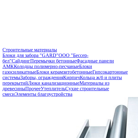
Строительные материалы
Блоки для забора "GARD"
ООО "Бессер-
бел"
Сайдинг
Перемычки бетонные
Фасадные панели
АМК
Колодцы полимерно-песчаные
Блоки
газосиликатные
Блоки керамзитобетонные
Гипсокартонные
системы
Заборы, ограждения
Кирпич
Кольца ж/б и плиты
перекрытий
Люки канализационные
Материалы из
древесины
Прочее
Утеплитель
Сухие строительные
смеси
Элементы благоустройства