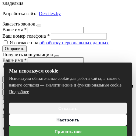
владельца.
Разработка сайта
Dessites.by
Заказать звонок
Ваше имя
*
Ваш номер телефона
*
Я согласен на
обработку персональных данных
Отправить
Получить консультацию
Ваше имя
*
Ваш номер телефона
*
Мы используем cookie
Я согласен на
обработку персональных данных
Используем обязательные cookie для работы сайта, а также с
Отправить
вашего согласия — аналитические и функциональные cookie.
Умный поиск(тестовый режим)
Подробнее
Все результаты
Задать вопрос
Отказать
Ваше имя
*
Ваш номер телефона
*
Настроить
Ваш вопрос
Принять все
Я согласен на
обработку персональных данных