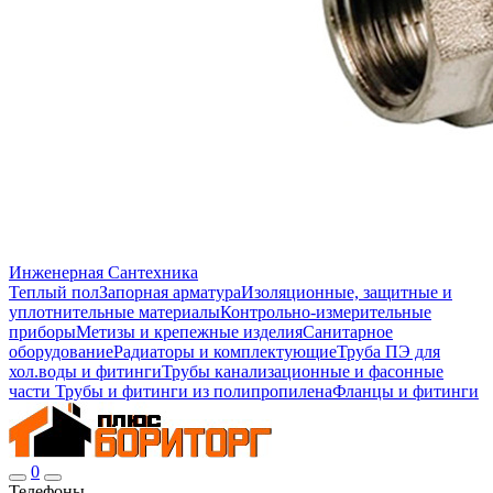
Инженерная Сантехника
Теплый пол
Запорная арматура
Изоляционные, защитные и
уплотнительные материалы
Контрольно-измерительные
приборы
Метизы и крепежные изделия
Санитарное
оборудование
Радиаторы и комплектующие
Труба ПЭ для
хол.воды и фитинги
Трубы канализационные и фасонные
части
Трубы и фитинги из полипропилена
Фланцы и фитинги
0
Телефоны