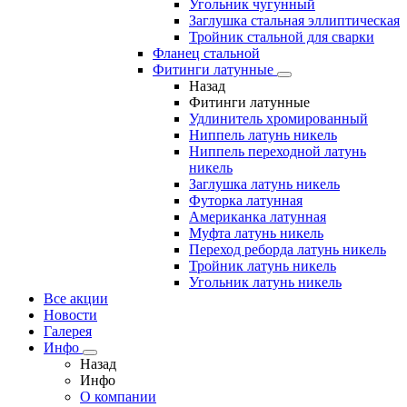
Угольник чугунный
Заглушка стальная эллиптическая
Тройник стальной для сварки
Фланец стальной
Фитинги латунные
Назад
Фитинги латунные
Удлинитель хромированный
Ниппель латунь никель
Ниппель переходной латунь
никель
Заглушка латунь никель
Футорка латунная
Американка латунная
Муфта латунь никель
Переход реборда латунь никель
Тройник латунь никель
Угольник латунь никель
Все акции
Новости
Галерея
Инфо
Назад
Инфо
О компании