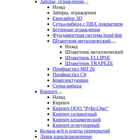
Заборы, ограждения
Назад
Заборы, ограждения
Еврозабор 3D
Сетка-рабица с ПВХ покрытием
Бетонные ограждения
Фундаментная система bond-line
Штакетник металлический
Назад
Штакетник металлический
Штакетник ELLIPSE
Штакетник TRAPEZE
Профнастил МП 20
Профнастил С8
Комплектующие
Сетка-рабица
Кирпич
Назад
Кирпич
Кирпич ООО "РуБелЭко"
Кирпич силикатный
Кирпич керамический
Кирпич огнеупорный
Кольца ж/б и плиты перекрытий
Люки канализационные