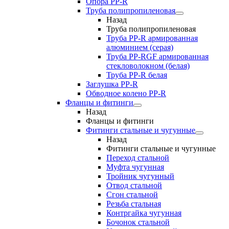
Опора PP-R
Труба полипропиленовая
Назад
Труба полипропиленовая
Труба PP-R армированная
алюминием (серая)
Труба PP-RGF армированная
стекловолокном (белая)
Труба РР-R белая
Заглушка PP-R
Обводное колено PP-R
Фланцы и фитинги
Назад
Фланцы и фитинги
Фитинги стальные и чугунные
Назад
Фитинги стальные и чугунные
Переход стальной
Муфта чугунная
Тройник чугунный
Отвод стальной
Сгон стальной
Резьба стальная
Контргайка чугунная
Бочонок стальной