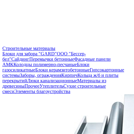
Строительные материалы
Блоки для забора "GARD"
ООО "Бессер-
бел"
Сайдинг
Перемычки бетонные
Фасадные панели
АМК
Колодцы полимерно-песчаные
Блоки
газосиликатные
Блоки керамзитобетонные
Гипсокартонные
системы
Заборы, ограждения
Кирпич
Кольца ж/б и плиты
перекрытий
Люки канализационные
Материалы из
древесины
Прочее
Утеплитель
Сухие строительные
смеси
Элементы благоустройства