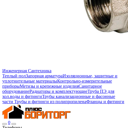
Инженерная Сантехника
Теплый пол
Запорная арматура
Изоляционные, защитные и
уплотнительные материалы
Контрольно-измерительные
приборы
Метизы и крепежные изделия
Санитарное
оборудование
Радиаторы и комплектующие
Труба ПЭ для
хол.воды и фитинги
Трубы канализационные и фасонные
части
Трубы и фитинги из полипропилена
Фланцы и фитинги
0
Телефоны