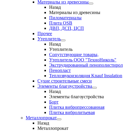
Материалы из древесины
Назад
Материалы из древесины
Пиломатериалы
Плита OSB
ДВП, ДСП, ЦСП
Прочее
Утеплитель
Назад
Утеплитель
Сопутствующие товары,
Утеплитель ООО "ТехноНиколь"
Экструдированный пенополистирол
Пенопласт
Теплозвукоизоляция Knauf Insulation
Сухие строительные смеси
Элементы благоустройства
Назад
Элементы благоустройства
Борт
Плитка вибропрессованная
Плитка вибролитьевая
Металлопрокат
Назад
Металлопрокат