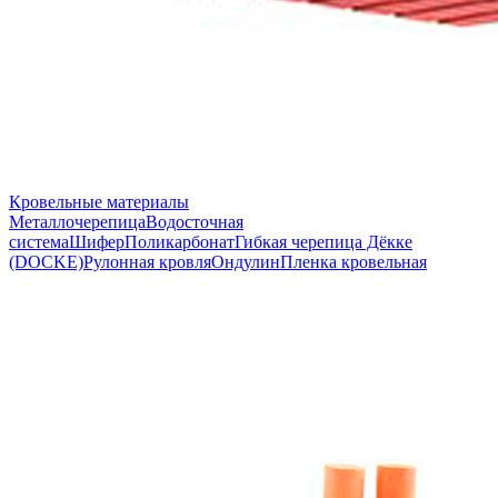
Кровельные материалы
Металлочерепица
Водосточная
система
Шифер
Поликарбонат
Гибкая черепица Дёкке
(DOCKE)
Рулонная кровля
Ондулин
Пленка кровельная