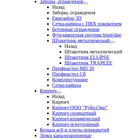
Заборы, ограждения
Назад
Заборы, ограждения
Еврозабор 3D
Сетка-рабица с ПВХ покрытием
Бетонные ограждения
Фундаментная система bond-line
Штакетник металлический
Назад
Штакетник металлический
Штакетник ELLIPSE
Штакетник TRAPEZE
Профнастил МП 20
Профнастил С8
Комплектующие
Сетка-рабица
Кирпич
Назад
Кирпич
Кирпич ООО "РуБелЭко"
Кирпич силикатный
Кирпич керамический
Кирпич огнеупорный
Кольца ж/б и плиты перекрытий
Люки канализационные