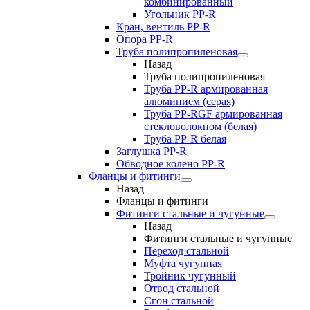
комбинированный
Угольник РР-R
Кран, вентиль PP-R
Опора PP-R
Труба полипропиленовая
Назад
Труба полипропиленовая
Труба PP-R армированная
алюминием (серая)
Труба PP-RGF армированная
стекловолокном (белая)
Труба РР-R белая
Заглушка PP-R
Обводное колено PP-R
Фланцы и фитинги
Назад
Фланцы и фитинги
Фитинги стальные и чугунные
Назад
Фитинги стальные и чугунные
Переход стальной
Муфта чугунная
Тройник чугунный
Отвод стальной
Сгон стальной