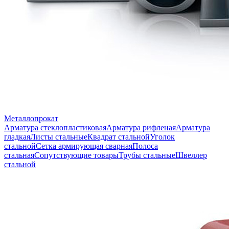
Металлопрокат
Арматура стеклопластиковая
Арматура рифленая
Арматура
гладкая
Листы стальные
Квадрат стальной
Уголок
стальной
Сетка армирующая сварная
Полоса
стальная
Сопутствующие товары
Трубы стальные
Швеллер
стальной