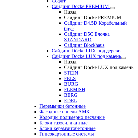
Софит
Сайдинг Döcke PREMIUM
Назад
Сайдинг Döcke PREMIUM
Сайдинг D4.5D Корабельный
брус
Сайдинг D5С Елочка
STANDARD
Сайдинг Blockhaus
Сайдинг Döcke LUX под дерево
Сайдинг Döcke LUX под камень
Назад
Сайдинг Döcke LUX под камень
STEIN
FELS
BURG
FLEMISH
BERG
EDEL
Перемычки бетонные
Фасадные панели АМК
Колодцы полимерно-песчаные
Блоки газосиликатные
Блоки керамзитобетонные
Гипсокартонные системы