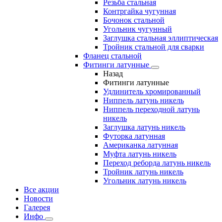
Резьба стальная
Контргайка чугунная
Бочонок стальной
Угольник чугунный
Заглушка стальная эллиптическая
Тройник стальной для сварки
Фланец стальной
Фитинги латунные
Назад
Фитинги латунные
Удлинитель хромированный
Ниппель латунь никель
Ниппель переходной латунь
никель
Заглушка латунь никель
Футорка латунная
Американка латунная
Муфта латунь никель
Переход реборда латунь никель
Тройник латунь никель
Угольник латунь никель
Все акции
Новости
Галерея
Инфо