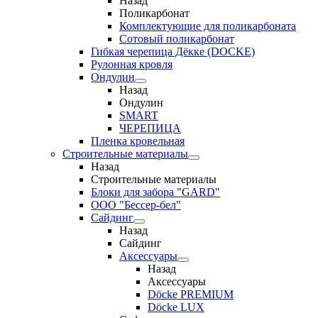
Назад
Поликарбонат
Комплектующие для поликарбоната
Сотовый поликарбонат
Гибкая черепица Дёкке (DOCKE)
Рулонная кровля
Ондулин
Назад
Ондулин
SMART
ЧЕРЕПИЦА
Пленка кровельная
Строительные материалы
Назад
Строительные материалы
Блоки для забора "GARD"
ООО "Бессер-бел"
Сайдинг
Назад
Сайдинг
Аксессуары
Назад
Аксессуары
Döcke PREMIUM
Döcke LUX