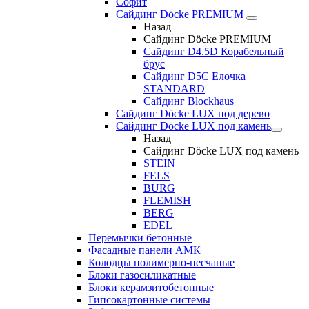
Софит
Сайдинг Döcke PREMIUM
Назад
Сайдинг Döcke PREMIUM
Сайдинг D4.5D Корабельный
брус
Сайдинг D5С Елочка
STANDARD
Сайдинг Blockhaus
Сайдинг Döcke LUX под дерево
Сайдинг Döcke LUX под камень
Назад
Сайдинг Döcke LUX под камень
STEIN
FELS
BURG
FLEMISH
BERG
EDEL
Перемычки бетонные
Фасадные панели АМК
Колодцы полимерно-песчаные
Блоки газосиликатные
Блоки керамзитобетонные
Гипсокартонные системы