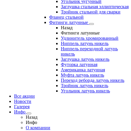
Угольник чугунный
Заглушка стальная эллиптическая
Тройник стальной для сварки
Фланец стальной
Фитинги латунные
Назад
Фитинги латунные
Удлинитель хромированный
Ниппель латунь никель
Ниппель переходной латунь
никель
Заглушка латунь никель
Футорка латунная
Американка латунная
Муфта латунь никель
Переход реборда латунь никель
Тройник латунь никель
Угольник латунь никель
Все акции
Новости
Галерея
Инфо
Назад
Инфо
О компании