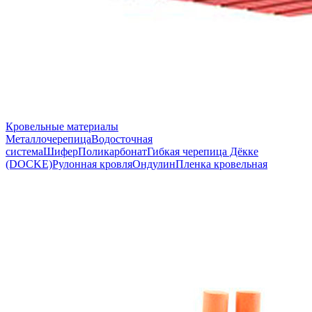
Кровельные материалы
Металлочерепица
Водосточная
система
Шифер
Поликарбонат
Гибкая черепица Дёкке
(DOCKE)
Рулонная кровля
Ондулин
Пленка кровельная