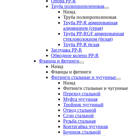
Опора PP-R
Труба полипропиленовая
Назад
Труба полипропиленовая
Труба PP-R армированная
алюминием (серая)
Труба PP-RGF армированная
стекловолокном (белая)
Труба РР-R белая
Заглушка PP-R
Обводное колено PP-R
Фланцы и фитинги
Назад
Фланцы и фитинги
Фитинги стальные и чугунные
Назад
Фитинги стальные и чугунные
Переход стальной
Муфта чугунная
Тройник чугунный
Отвод стальной
Сгон стальной
Резьба стальная
Контргайка чугунная
Бочонок стальной