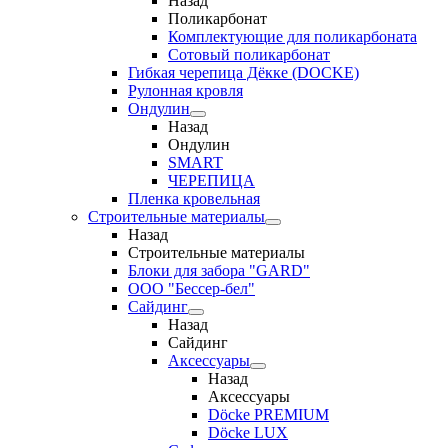
Назад
Поликарбонат
Комплектующие для поликарбоната
Сотовый поликарбонат
Гибкая черепица Дёкке (DOCKE)
Рулонная кровля
Ондулин
Назад
Ондулин
SMART
ЧЕРЕПИЦА
Пленка кровельная
Строительные материалы
Назад
Строительные материалы
Блоки для забора "GARD"
ООО "Бессер-бел"
Сайдинг
Назад
Сайдинг
Аксессуары
Назад
Аксессуары
Döcke PREMIUM
Döcke LUX