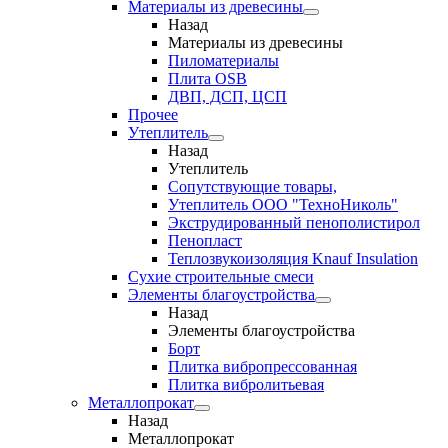
Материалы из древесины
Назад
Материалы из древесины
Пиломатериалы
Плита OSB
ДВП, ДСП, ЦСП
Прочее
Утеплитель
Назад
Утеплитель
Сопутствующие товары,
Утеплитель ООО "ТехноНиколь"
Экструдированный пенополистирол
Пенопласт
Теплозвукоизоляция Knauf Insulation
Сухие строительные смеси
Элементы благоустройства
Назад
Элементы благоустройства
Борт
Плитка вибропрессованная
Плитка вибролитьевая
Металлопрокат
Назад
Металлопрокат