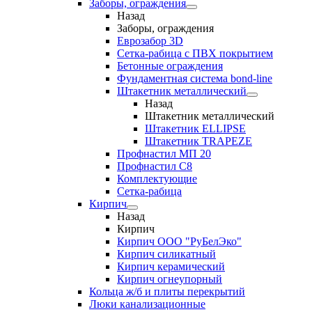
Заборы, ограждения
Назад
Заборы, ограждения
Еврозабор 3D
Сетка-рабица с ПВХ покрытием
Бетонные ограждения
Фундаментная система bond-line
Штакетник металлический
Назад
Штакетник металлический
Штакетник ELLIPSE
Штакетник TRAPEZE
Профнастил МП 20
Профнастил С8
Комплектующие
Сетка-рабица
Кирпич
Назад
Кирпич
Кирпич ООО "РуБелЭко"
Кирпич силикатный
Кирпич керамический
Кирпич огнеупорный
Кольца ж/б и плиты перекрытий
Люки канализационные