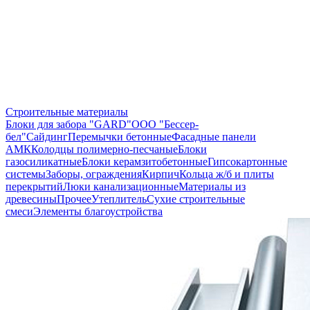
Строительные материалы
Блоки для забора "GARD"
ООО "Бессер-
бел"
Сайдинг
Перемычки бетонные
Фасадные панели
АМК
Колодцы полимерно-песчаные
Блоки
газосиликатные
Блоки керамзитобетонные
Гипсокартонные
системы
Заборы, ограждения
Кирпич
Кольца ж/б и плиты
перекрытий
Люки канализационные
Материалы из
древесины
Прочее
Утеплитель
Сухие строительные
смеси
Элементы благоустройства