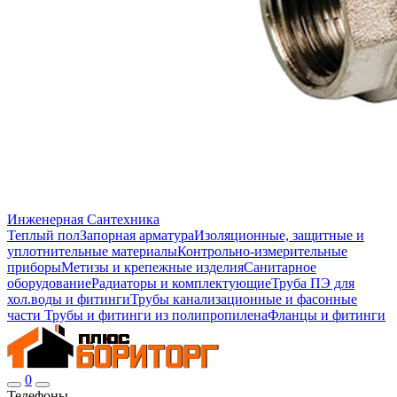
Инженерная Сантехника
Теплый пол
Запорная арматура
Изоляционные, защитные и
уплотнительные материалы
Контрольно-измерительные
приборы
Метизы и крепежные изделия
Санитарное
оборудование
Радиаторы и комплектующие
Труба ПЭ для
хол.воды и фитинги
Трубы канализационные и фасонные
части
Трубы и фитинги из полипропилена
Фланцы и фитинги
0
Телефоны