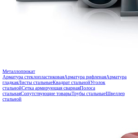
Металлопрокат
Арматура стеклопластиковая
Арматура рифленая
Арматура
гладкая
Листы стальные
Квадрат стальной
Уголок
стальной
Сетка армирующая сварная
Полоса
стальная
Сопутствующие товары
Трубы стальные
Швеллер
стальной