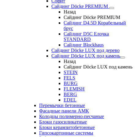
Софит
Сайдинг Döcke PREMIUM
Назад
Сайдинг Döcke PREMIUM
Сайдинг D4.5D Корабельный
брус
Сайдинг D5С Елочка
STANDARD
Сайдинг Blockhaus
Сайдинг Döcke LUX под дерево
Сайдинг Döcke LUX под камень
Назад
Сайдинг Döcke LUX под камень
STEIN
FELS
BURG
FLEMISH
BERG
EDEL
Перемычки бетонные
Фасадные панели АМК
Колодцы полимерно-песчаные
Блоки газосиликатные
Блоки керамзитобетонные
Гипсокартонные системы