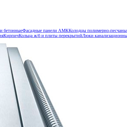
и бетонные
Фасадные панели АМК
Колодцы полимерно-песчаны
ия
Кирпич
Кольца ж/б и плиты перекрытий
Люки канализационн