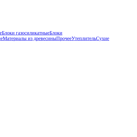
е
Блоки газосиликатные
Блоки
ые
Материалы из древесины
Прочее
Утеплитель
Сухие