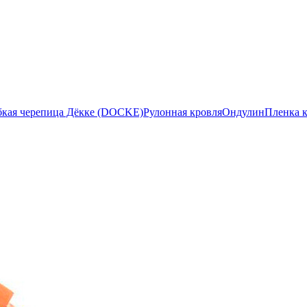
бкая черепица Дёкке (DOCKE)
Рулонная кровля
Ондулин
Пленка 