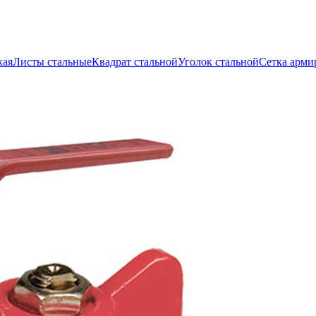
кая
Листы стальные
Квадрат стальной
Уголок стальной
Сетка арми