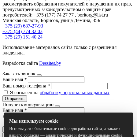
рассматривать обращения покупателей о нарушении их прав,
предусмотренных законодательством о защите прав
потребителей: +375 (177) 74 27 77 , boritorg@list.ru
Минская область, Борисов, улица Дёмина, 35Б
+375 (29) 687-27-93
+375 (44) 774 32 03
+375 (29) 151 40 24
Использование материалов сайта только с разрешения
владельца.
Разработка сайта
Dessites.by
Заказать звонок
Ваше имя
*
Ваш номер телефона
*
Я согласен на
обработку персональных данных
Отправить
Получить консультацию
Ваше имя
*
Ваш номер телефона
*
Мы используем cookie
Я согласен на
обработку персональных данных
Используем обязательные cookie для работы сайта, а также с
Отправить
вашего согласия — аналитические и функциональные cookie.
Умный поиск(тестовый режим)