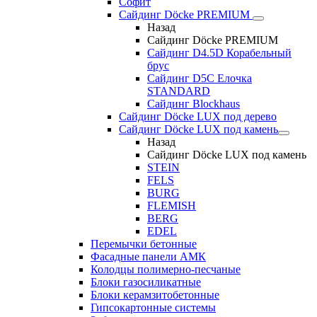
Софит
Сайдинг Döcke PREMIUM
Назад
Сайдинг Döcke PREMIUM
Сайдинг D4.5D Корабельный
брус
Сайдинг D5С Елочка
STANDARD
Сайдинг Blockhaus
Сайдинг Döcke LUX под дерево
Сайдинг Döcke LUX под камень
Назад
Сайдинг Döcke LUX под камень
STEIN
FELS
BURG
FLEMISH
BERG
EDEL
Перемычки бетонные
Фасадные панели АМК
Колодцы полимерно-песчаные
Блоки газосиликатные
Блоки керамзитобетонные
Гипсокартонные системы