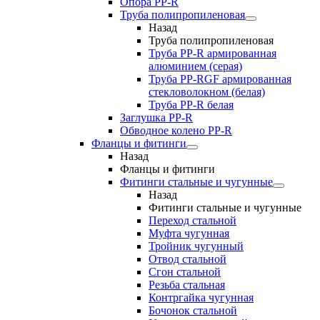
Опора PP-R
Труба полипропиленовая
Назад
Труба полипропиленовая
Труба PP-R армированная
алюминием (серая)
Труба PP-RGF армированная
стекловолокном (белая)
Труба РР-R белая
Заглушка PP-R
Обводное колено PP-R
Фланцы и фитинги
Назад
Фланцы и фитинги
Фитинги стальные и чугунные
Назад
Фитинги стальные и чугунные
Переход стальной
Муфта чугунная
Тройник чугунный
Отвод стальной
Сгон стальной
Резьба стальная
Контргайка чугунная
Бочонок стальной