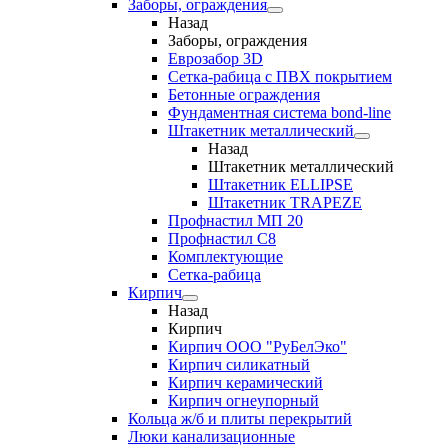
Заборы, ограждения
Назад
Заборы, ограждения
Еврозабор 3D
Сетка-рабица с ПВХ покрытием
Бетонные ограждения
Фундаментная система bond-line
Штакетник металлический
Назад
Штакетник металлический
Штакетник ELLIPSE
Штакетник TRAPEZE
Профнастил МП 20
Профнастил С8
Комплектующие
Сетка-рабица
Кирпич
Назад
Кирпич
Кирпич ООО "РуБелЭко"
Кирпич силикатный
Кирпич керамический
Кирпич огнеупорный
Кольца ж/б и плиты перекрытий
Люки канализационные