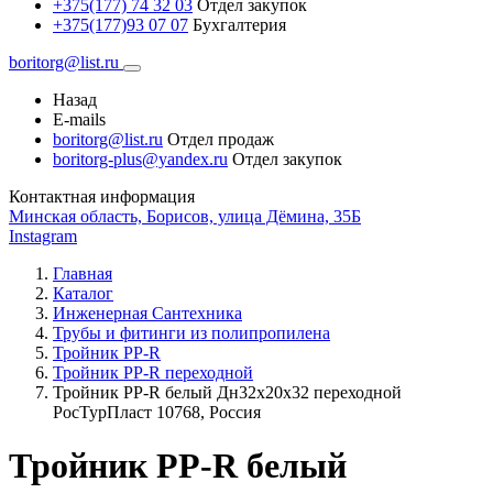
+375(177) 74 32 03
Отдел закупок
+375(177)93 07 07
Бухгалтерия
boritorg@list.ru
Назад
E-mails
boritorg@list.ru
Отдел продаж
boritorg-plus@yandex.ru
Отдел закупок
Контактная информация
Минская область, Борисов, улица Дёмина, 35Б
Instagram
Главная
Каталог
Инженерная Сантехника
Трубы и фитинги из полипропилена
Тройник PP-R
Тройник РР-R переходной
Тройник PP-R белый Дн32х20х32 переходной
РосТурПласт 10768, Россия
Тройник PP-R белый