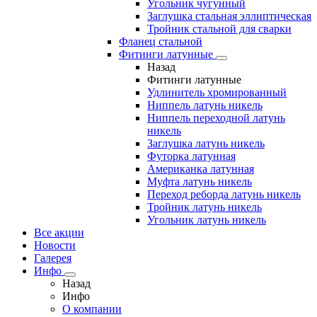
Угольник чугунный
Заглушка стальная эллиптическая
Тройник стальной для сварки
Фланец стальной
Фитинги латунные
Назад
Фитинги латунные
Удлинитель хромированный
Ниппель латунь никель
Ниппель переходной латунь
никель
Заглушка латунь никель
Футорка латунная
Американка латунная
Муфта латунь никель
Переход реборда латунь никель
Тройник латунь никель
Угольник латунь никель
Все акции
Новости
Галерея
Инфо
Назад
Инфо
О компании