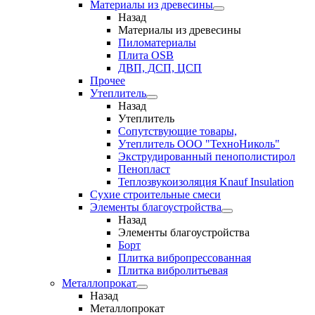
Материалы из древесины
Назад
Материалы из древесины
Пиломатериалы
Плита OSB
ДВП, ДСП, ЦСП
Прочее
Утеплитель
Назад
Утеплитель
Сопутствующие товары,
Утеплитель ООО "ТехноНиколь"
Экструдированный пенополистирол
Пенопласт
Теплозвукоизоляция Knauf Insulation
Сухие строительные смеси
Элементы благоустройства
Назад
Элементы благоустройства
Борт
Плитка вибропрессованная
Плитка вибролитьевая
Металлопрокат
Назад
Металлопрокат