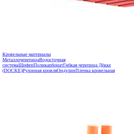
Кровельные материалы
Металлочерепица
Водосточная
система
Шифер
Поликарбонат
Гибкая черепица Дёкке
(DOCKE)
Рулонная кровля
Ондулин
Пленка кровельная