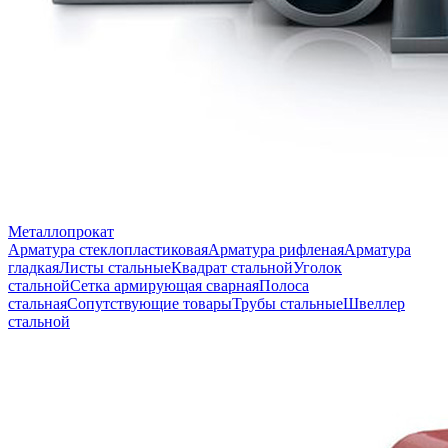
Металлопрокат
Арматура стеклопластиковая
Арматура рифленая
Арматура
гладкая
Листы стальные
Квадрат стальной
Уголок
стальной
Сетка армирующая сварная
Полоса
стальная
Сопутствующие товары
Трубы стальные
Швеллер
стальной