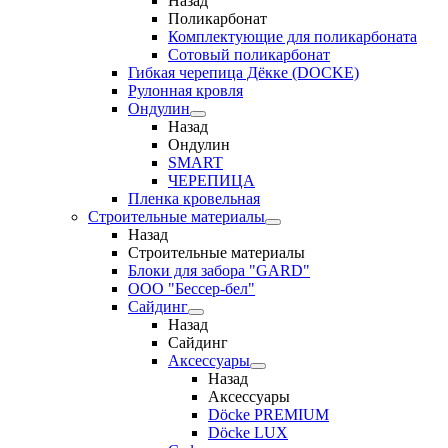
Назад
Поликарбонат
Комплектующие для поликарбоната
Сотовый поликарбонат
Гибкая черепица Дёкке (DOCKE)
Рулонная кровля
Ондулин
Назад
Ондулин
SMART
ЧЕРЕПИЦА
Пленка кровельная
Строительные материалы
Назад
Строительные материалы
Блоки для забора "GARD"
ООО "Бессер-бел"
Сайдинг
Назад
Сайдинг
Аксессуары
Назад
Аксессуары
Döcke PREMIUM
Döcke LUX