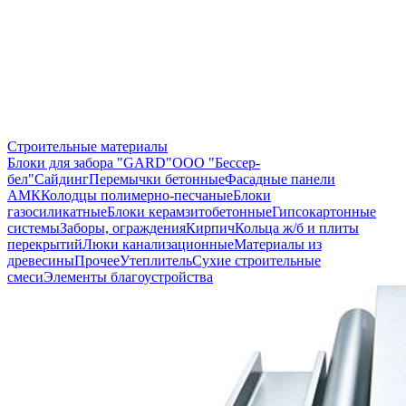
Строительные материалы
Блоки для забора "GARD"
ООО "Бессер-
бел"
Сайдинг
Перемычки бетонные
Фасадные панели
АМК
Колодцы полимерно-песчаные
Блоки
газосиликатные
Блоки керамзитобетонные
Гипсокартонные
системы
Заборы, ограждения
Кирпич
Кольца ж/б и плиты
перекрытий
Люки канализационные
Материалы из
древесины
Прочее
Утеплитель
Сухие строительные
смеси
Элементы благоустройства