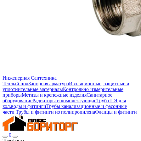
Инженерная Сантехника
Теплый пол
Запорная арматура
Изоляционные, защитные и
уплотнительные материалы
Контрольно-измерительные
приборы
Метизы и крепежные изделия
Санитарное
оборудование
Радиаторы и комплектующие
Труба ПЭ для
хол.воды и фитинги
Трубы канализационные и фасонные
части
Трубы и фитинги из полипропилена
Фланцы и фитинги
0
Телефоны