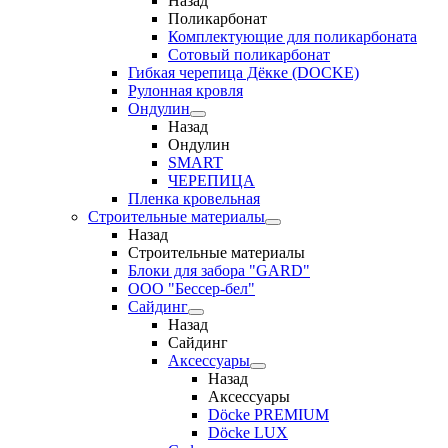
Назад
Поликарбонат
Комплектующие для поликарбоната
Сотовый поликарбонат
Гибкая черепица Дёкке (DOCKE)
Рулонная кровля
Ондулин
Назад
Ондулин
SMART
ЧЕРЕПИЦА
Пленка кровельная
Строительные материалы
Назад
Строительные материалы
Блоки для забора "GARD"
ООО "Бессер-бел"
Сайдинг
Назад
Сайдинг
Аксессуары
Назад
Аксессуары
Döcke PREMIUM
Döcke LUX