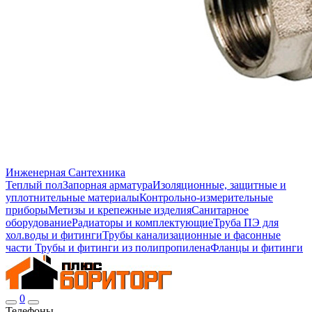
Инженерная Сантехника
Теплый пол
Запорная арматура
Изоляционные, защитные и
уплотнительные материалы
Контрольно-измерительные
приборы
Метизы и крепежные изделия
Санитарное
оборудование
Радиаторы и комплектующие
Труба ПЭ для
хол.воды и фитинги
Трубы канализационные и фасонные
части
Трубы и фитинги из полипропилена
Фланцы и фитинги
0
Телефоны