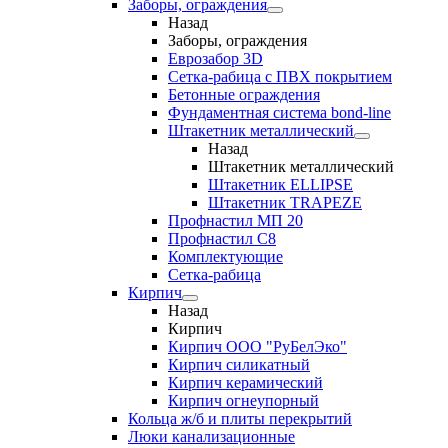
Заборы, ограждения
Назад
Заборы, ограждения
Еврозабор 3D
Сетка-рабица с ПВХ покрытием
Бетонные ограждения
Фундаментная система bond-line
Штакетник металлический
Назад
Штакетник металлический
Штакетник ELLIPSE
Штакетник TRAPEZE
Профнастил МП 20
Профнастил С8
Комплектующие
Сетка-рабица
Кирпич
Назад
Кирпич
Кирпич ООО "РуБелЭко"
Кирпич силикатный
Кирпич керамический
Кирпич огнеупорный
Кольца ж/б и плиты перекрытий
Люки канализационные