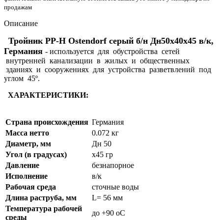
продажам
Описание
Тройник PP-H Ostendorf серый б/н Дн50х40х45 в/к,
Германия
- используется для обустройства сетей
внутренней канализации в жилых и общественных
зданиях и сооружениях
для устройства разветвлений под
углом 45º.
ХАРАКТЕРИСТИКИ:
Страна происхождения
Германия
Масса нетто
0.072 кг
Диаметр, мм
Дн 50
Угол (в градусах)
х45 гр
Давление
безнапорное
Исполнение
в/к
Рабочая среда
сточные воды
Длина раструба, мм
L= 56 мм
Температура рабочей
до +90 oC
среды