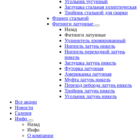
Угольник чугунный
Заглушка стальная эллиптическая
Тройник стальной для сварки
Фланец стальной
Фитинги латунные
Назад
Фитинги латунные
Удлинитель хромированный
Ниппель латунь никель
Ниппель переходной латунь
никель
Заглушка латунь никель
Футорка латунная
Американка латунная
Муфта латунь никель
Переход реборда латунь никель
Тройник латунь никель
Угольник латунь никель
Все акции
Новости
Галерея
Инфо
Назад
Инфо
О компании