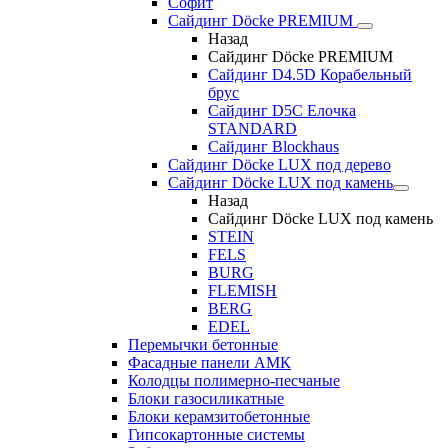
Софит
Сайдинг Döcke PREMIUM
Назад
Сайдинг Döcke PREMIUM
Сайдинг D4.5D Корабельный
брус
Сайдинг D5С Елочка
STANDARD
Сайдинг Blockhaus
Сайдинг Döcke LUX под дерево
Сайдинг Döcke LUX под камень
Назад
Сайдинг Döcke LUX под камень
STEIN
FELS
BURG
FLEMISH
BERG
EDEL
Перемычки бетонные
Фасадные панели АМК
Колодцы полимерно-песчаные
Блоки газосиликатные
Блоки керамзитобетонные
Гипсокартонные системы