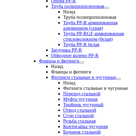
Опора PP-R
Труба полипропиленовая
Назад
Труба полипропиленовая
Труба PP-R армированная
алюминием (серая)
Труба PP-RGF армированная
стекловолокном (белая)
Труба РР-R белая
Заглушка PP-R
Обводное колено PP-R
Фланцы и фитинги
Назад
Фланцы и фитинги
Фитинги стальные и чугунные
Назад
Фитинги стальные и чугунные
Переход стальной
Муфта чугунная
Тройник чугунный
Отвод стальной
Сгон стальной
Резьба стальная
Контргайка чугунная
Бочонок стальной