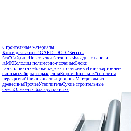
Строительные материалы
Блоки для забора "GARD"
ООО "Бессер-
бел"
Сайдинг
Перемычки бетонные
Фасадные панели
АМК
Колодцы полимерно-песчаные
Блоки
газосиликатные
Блоки керамзитобетонные
Гипсокартонные
системы
Заборы, ограждения
Кирпич
Кольца ж/б и плиты
перекрытий
Люки канализационные
Материалы из
древесины
Прочее
Утеплитель
Сухие строительные
смеси
Элементы благоустройства