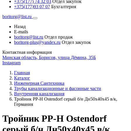
+375(177) 74 32 03
Отдел закупок
+375(177)93 07 07
Бухгалтерия
boritorg@list.ru
Назад
E-mails
boritorg@list.ru
Отдел продаж
boritorg-plus@yandex.ru
Отдел закупок
Контактная информация
Минская область, Борисов, улица Дёмина, 35Б
Instagram
Главная
Каталог
Инженерная Сантехника
Трубы канализационные и фасонные части
Внутренняя канализация
Тройник PP-H Ostendorf серый б/н Дн50х40х45 в/к,
Германия
Тройник PP-H Ostendorf
серый б/н Дн50х40х45 в/к,