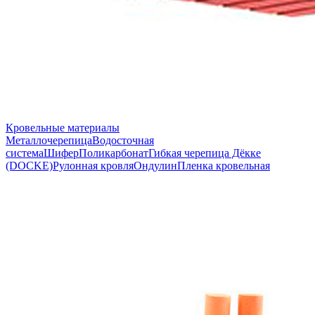
Кровельные материалы
Металлочерепица
Водосточная
система
Шифер
Поликарбонат
Гибкая черепица Дёкке
(DOCKE)
Рулонная кровля
Ондулин
Пленка кровельная