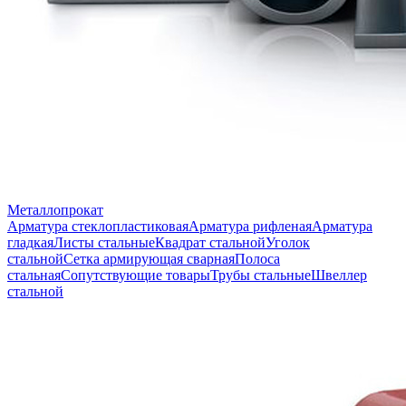
Металлопрокат
Арматура стеклопластиковая
Арматура рифленая
Арматура
гладкая
Листы стальные
Квадрат стальной
Уголок
стальной
Сетка армирующая сварная
Полоса
стальная
Сопутствующие товары
Трубы стальные
Швеллер
стальной