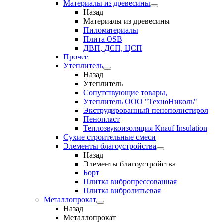
Материалы из древесины
Назад
Материалы из древесины
Пиломатериалы
Плита OSB
ДВП, ДСП, ЦСП
Прочее
Утеплитель
Назад
Утеплитель
Сопутствующие товары,
Утеплитель ООО "ТехноНиколь"
Экструдированный пенополистирол
Пенопласт
Теплозвукоизоляция Knauf Insulation
Сухие строительные смеси
Элементы благоустройства
Назад
Элементы благоустройства
Борт
Плитка вибропрессованная
Плитка вибролитьевая
Металлопрокат
Назад
Металлопрокат