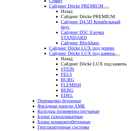
Софит
Сайдинг Döcke PREMIUM
Назад
Сайдинг Döcke PREMIUM
Сайдинг D4.5D Корабельный
брус
Сайдинг D5С Елочка
STANDARD
Сайдинг Blockhaus
Сайдинг Döcke LUX под дерево
Сайдинг Döcke LUX под камень
Назад
Сайдинг Döcke LUX под камень
STEIN
FELS
BURG
FLEMISH
BERG
EDEL
Перемычки бетонные
Фасадные панели АМК
Колодцы полимерно-песчаные
Блоки газосиликатные
Блоки керамзитобетонные
Гипсокартонные системы