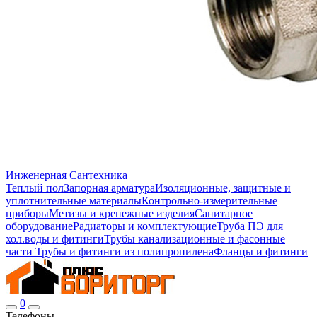
Инженерная Сантехника
Теплый пол
Запорная арматура
Изоляционные, защитные и
уплотнительные материалы
Контрольно-измерительные
приборы
Метизы и крепежные изделия
Санитарное
оборудование
Радиаторы и комплектующие
Труба ПЭ для
хол.воды и фитинги
Трубы канализационные и фасонные
части
Трубы и фитинги из полипропилена
Фланцы и фитинги
0
Телефоны