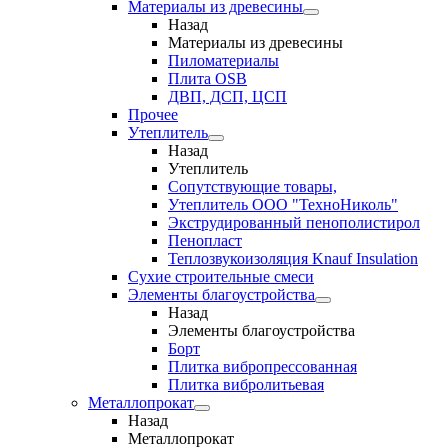
Материалы из древесины
Назад
Материалы из древесины
Пиломатериалы
Плита OSB
ДВП, ДСП, ЦСП
Прочее
Утеплитель
Назад
Утеплитель
Сопутствующие товары,
Утеплитель ООО "ТехноНиколь"
Экструдированный пенополистирол
Пенопласт
Теплозвукоизоляция Knauf Insulation
Сухие строительные смеси
Элементы благоустройства
Назад
Элементы благоустройства
Борт
Плитка вибропрессованная
Плитка вибролитьевая
Металлопрокат
Назад
Металлопрокат