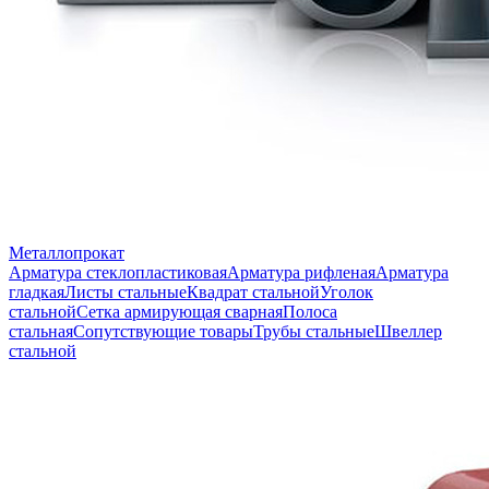
Металлопрокат
Арматура стеклопластиковая
Арматура рифленая
Арматура
гладкая
Листы стальные
Квадрат стальной
Уголок
стальной
Сетка армирующая сварная
Полоса
стальная
Сопутствующие товары
Трубы стальные
Швеллер
стальной