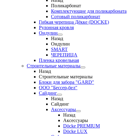
Назад
Поликарбонат
Комплектующие для поликарбоната
Сотовый поликарбонат
Гибкая черепица Дёкке (DOCKE)
Рулонная кровля
Ондулин
Назад
Ондулин
SMART
ЧЕРЕПИЦА
Пленка кровельная
Строительные материалы
Назад
Строительные материалы
Блоки для забора "GARD"
ООО "Бессер-бел"
Сайдинг
Назад
Сайдинг
Аксессуары
Назад
Аксессуары
Döcke PREMIUM
Döcke LUX