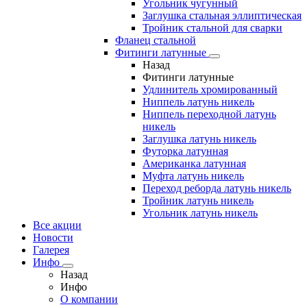
Угольник чугунный
Заглушка стальная эллиптическая
Тройник стальной для сварки
Фланец стальной
Фитинги латунные
Назад
Фитинги латунные
Удлинитель хромированный
Ниппель латунь никель
Ниппель переходной латунь
никель
Заглушка латунь никель
Футорка латунная
Американка латунная
Муфта латунь никель
Переход реборда латунь никель
Тройник латунь никель
Угольник латунь никель
Все акции
Новости
Галерея
Инфо
Назад
Инфо
О компании