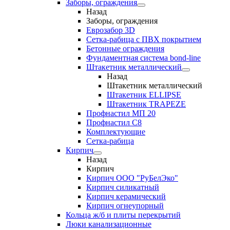
Заборы, ограждения
Назад
Заборы, ограждения
Еврозабор 3D
Сетка-рабица с ПВХ покрытием
Бетонные ограждения
Фундаментная система bond-line
Штакетник металлический
Назад
Штакетник металлический
Штакетник ELLIPSE
Штакетник TRAPEZE
Профнастил МП 20
Профнастил С8
Комплектующие
Сетка-рабица
Кирпич
Назад
Кирпич
Кирпич ООО "РуБелЭко"
Кирпич силикатный
Кирпич керамический
Кирпич огнеупорный
Кольца ж/б и плиты перекрытий
Люки канализационные