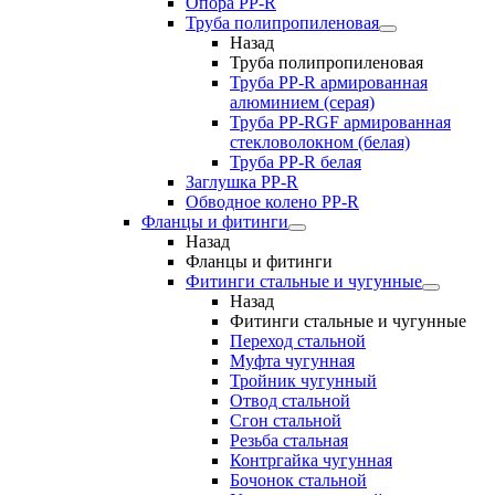
Опора PP-R
Труба полипропиленовая
Назад
Труба полипропиленовая
Труба PP-R армированная
алюминием (серая)
Труба PP-RGF армированная
стекловолокном (белая)
Труба РР-R белая
Заглушка PP-R
Обводное колено PP-R
Фланцы и фитинги
Назад
Фланцы и фитинги
Фитинги стальные и чугунные
Назад
Фитинги стальные и чугунные
Переход стальной
Муфта чугунная
Тройник чугунный
Отвод стальной
Сгон стальной
Резьба стальная
Контргайка чугунная
Бочонок стальной