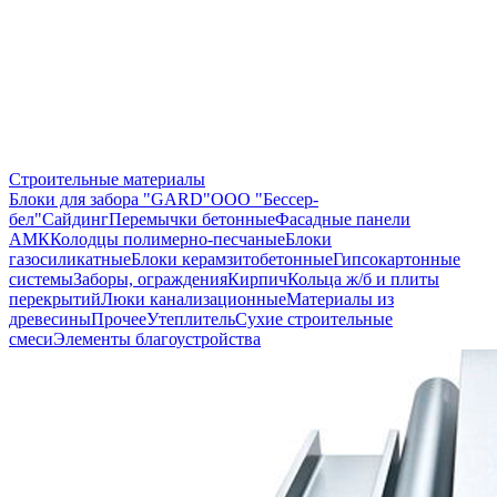
Строительные материалы
Блоки для забора "GARD"
ООО "Бессер-
бел"
Сайдинг
Перемычки бетонные
Фасадные панели
АМК
Колодцы полимерно-песчаные
Блоки
газосиликатные
Блоки керамзитобетонные
Гипсокартонные
системы
Заборы, ограждения
Кирпич
Кольца ж/б и плиты
перекрытий
Люки канализационные
Материалы из
древесины
Прочее
Утеплитель
Сухие строительные
смеси
Элементы благоустройства