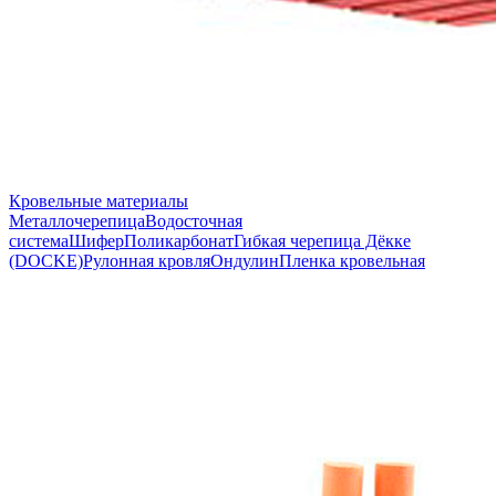
Кровельные материалы
Металлочерепица
Водосточная
система
Шифер
Поликарбонат
Гибкая черепица Дёкке
(DOCKE)
Рулонная кровля
Ондулин
Пленка кровельная