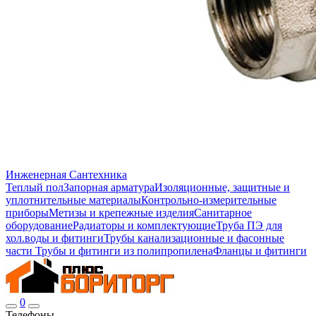
Инженерная Сантехника
Теплый пол
Запорная арматура
Изоляционные, защитные и
уплотнительные материалы
Контрольно-измерительные
приборы
Метизы и крепежные изделия
Санитарное
оборудование
Радиаторы и комплектующие
Труба ПЭ для
хол.воды и фитинги
Трубы канализационные и фасонные
части
Трубы и фитинги из полипропилена
Фланцы и фитинги
0
Телефоны