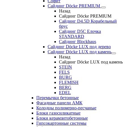
Софит
Сайдинг Döcke PREMIUM
Назад
Сайдинг Döcke PREMIUM
Сайдинг D4.5D Корабельный
брус
Сайдинг D5С Елочка
STANDARD
Сайдинг Blockhaus
Сайдинг Döcke LUX под дерево
Сайдинг Döcke LUX под камень
Назад
Сайдинг Döcke LUX под камень
STEIN
FELS
BURG
FLEMISH
BERG
EDEL
Перемычки бетонные
Фасадные панели АМК
Колодцы полимерно-песчаные
Блоки газосиликатные
Блоки керамзитобетонные
Гипсокартонные системы