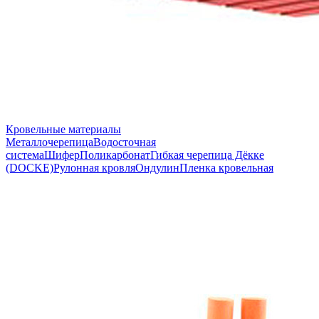
Кровельные материалы
Металлочерепица
Водосточная
система
Шифер
Поликарбонат
Гибкая черепица Дёкке
(DOCKE)
Рулонная кровля
Ондулин
Пленка кровельная