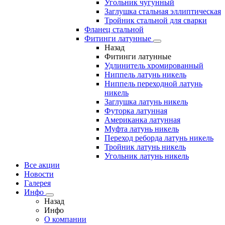
Угольник чугунный
Заглушка стальная эллиптическая
Тройник стальной для сварки
Фланец стальной
Фитинги латунные
Назад
Фитинги латунные
Удлинитель хромированный
Ниппель латунь никель
Ниппель переходной латунь
никель
Заглушка латунь никель
Футорка латунная
Американка латунная
Муфта латунь никель
Переход реборда латунь никель
Тройник латунь никель
Угольник латунь никель
Все акции
Новости
Галерея
Инфо
Назад
Инфо
О компании