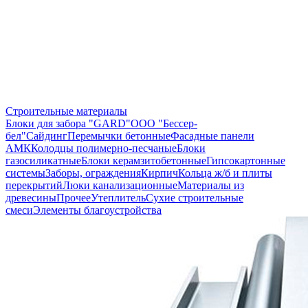
Строительные материалы
Блоки для забора "GARD"
ООО "Бессер-
бел"
Сайдинг
Перемычки бетонные
Фасадные панели
АМК
Колодцы полимерно-песчаные
Блоки
газосиликатные
Блоки керамзитобетонные
Гипсокартонные
системы
Заборы, ограждения
Кирпич
Кольца ж/б и плиты
перекрытий
Люки канализационные
Материалы из
древесины
Прочее
Утеплитель
Сухие строительные
смеси
Элементы благоустройства