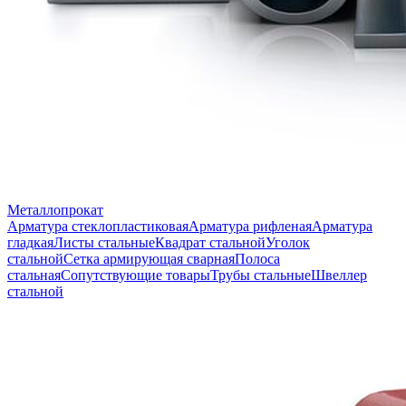
Металлопрокат
Арматура стеклопластиковая
Арматура рифленая
Арматура
гладкая
Листы стальные
Квадрат стальной
Уголок
стальной
Сетка армирующая сварная
Полоса
стальная
Сопутствующие товары
Трубы стальные
Швеллер
стальной