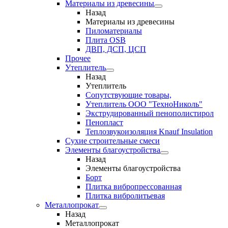
Материалы из древесины
Назад
Материалы из древесины
Пиломатериалы
Плита OSB
ДВП, ДСП, ЦСП
Прочее
Утеплитель
Назад
Утеплитель
Сопутствующие товары,
Утеплитель ООО "ТехноНиколь"
Экструдированный пенополистирол
Пенопласт
Теплозвукоизоляция Knauf Insulation
Сухие строительные смеси
Элементы благоустройства
Назад
Элементы благоустройства
Борт
Плитка вибропрессованная
Плитка вибролитьевая
Металлопрокат
Назад
Металлопрокат