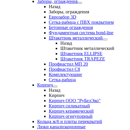
Заборы, ограждения
Назад
Заборы, ограждения
Еврозабор 3D
Сетка-рабица с ПВХ покрытием
Бетонные ограждения
Фундаментная система bond-line
Штакетник металлический
Назад
Штакетник металлический
Штакетник ELLIPSE
Штакетник TRAPEZE
Профнастил МП 20
Профнастил С8
Комплектующие
Сетка-рабица
Кирпич
Назад
Кирпич
Кирпич ООО "РуБелЭко"
Кирпич силикатный
Кирпич керамический
Кирпич огнеупорный
Кольца ж/б и плиты перекрытий
Люки канализационные