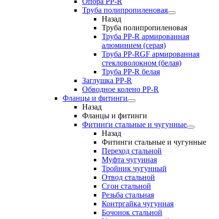
Опора PP-R
Труба полипропиленовая
Назад
Труба полипропиленовая
Труба PP-R армированная
алюминием (серая)
Труба PP-RGF армированная
стекловолокном (белая)
Труба РР-R белая
Заглушка PP-R
Обводное колено PP-R
Фланцы и фитинги
Назад
Фланцы и фитинги
Фитинги стальные и чугунные
Назад
Фитинги стальные и чугунные
Переход стальной
Муфта чугунная
Тройник чугунный
Отвод стальной
Сгон стальной
Резьба стальная
Контргайка чугунная
Бочонок стальной