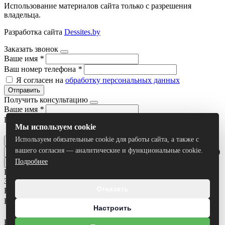
Использование материалов сайта только с разрешения
владельца.
Разработка сайта
Dessites.by
Заказать звонок
Ваше имя
*
Ваш номер телефона
*
Я согласен на
обработку персональных данных
Отправить
Получить консультацию
Ваше имя
*
Ваш номер телефона
*
Мы используем cookie
Я согласен на
обработку персональных данных
Используем обязательные cookie для работы сайта, а также с
Отправить
вашего согласия — аналитические и функциональные cookie.
Умный поиск(тестовый режим)
Подробнее
Все результаты
Задать вопрос
Отказать
Ваше имя
*
Ваш номер телефона
*
Настроить
Ваш вопрос