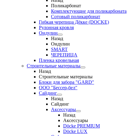
Назад
Поликарбонат
Комплектующие для поликарбоната
Сотовый поликарбонат
Гибкая черепица Дёкке (DOCKE)
Рулонная кровля
Ондулин
Назад
Ондулин
SMART
ЧЕРЕПИЦА
Пленка кровельная
Строительные материалы
Назад
Строительные материалы
Блоки для забора "GARD"
ООО "Бессер-бел"
Сайдинг
Назад
Сайдинг
Аксессуары
Назад
Аксессуары
Döcke PREMIUM
Döcke LUX