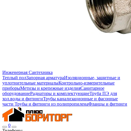
Инженерная Сантехника
Теплый пол
Запорная арматура
Изоляционные, защитные и
уплотнительные материалы
Контрольно-измерительные
приборы
Метизы и крепежные изделия
Санитарное
оборудование
Радиаторы и комплектующие
Труба ПЭ для
хол.воды и фитинги
Трубы канализационные и фасонные
части
Трубы и фитинги из полипропилена
Фланцы и фитинги
0
Телефоны