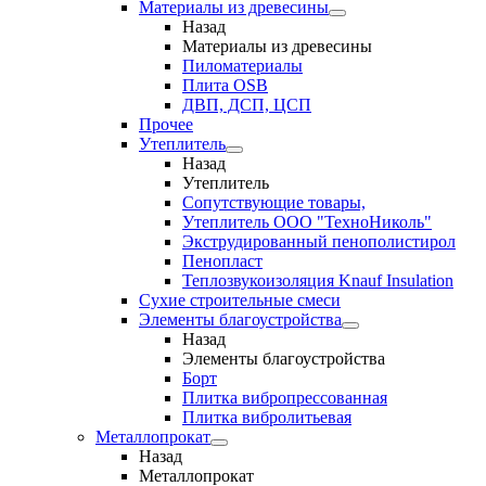
Материалы из древесины
Назад
Материалы из древесины
Пиломатериалы
Плита OSB
ДВП, ДСП, ЦСП
Прочее
Утеплитель
Назад
Утеплитель
Сопутствующие товары,
Утеплитель ООО "ТехноНиколь"
Экструдированный пенополистирол
Пенопласт
Теплозвукоизоляция Knauf Insulation
Сухие строительные смеси
Элементы благоустройства
Назад
Элементы благоустройства
Борт
Плитка вибропрессованная
Плитка вибролитьевая
Металлопрокат
Назад
Металлопрокат