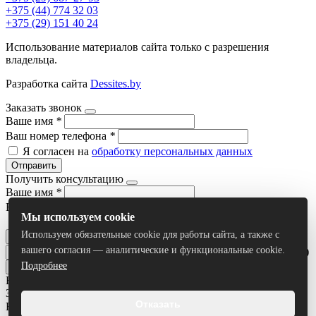
+375 (44) 774 32 03
+375 (29) 151 40 24
Использование материалов сайта только с разрешения
владельца.
Разработка сайта
Dessites.by
Заказать звонок
Ваше имя
*
Ваш номер телефона
*
Я согласен на
обработку персональных данных
Отправить
Получить консультацию
Ваше имя
*
Ваш номер телефона
*
Мы используем cookie
Я согласен на
обработку персональных данных
Используем обязательные cookie для работы сайта, а также с
Отправить
вашего согласия — аналитические и функциональные cookie.
Умный поиск(тестовый режим)
Подробнее
Все результаты
Задать вопрос
Отказать
Ваше имя
*