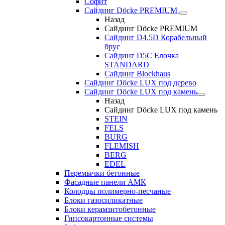
Софит
Сайдинг Döcke PREMIUM
Назад
Сайдинг Döcke PREMIUM
Сайдинг D4.5D Корабельный
брус
Сайдинг D5С Елочка
STANDARD
Сайдинг Blockhaus
Сайдинг Döcke LUX под дерево
Сайдинг Döcke LUX под камень
Назад
Сайдинг Döcke LUX под камень
STEIN
FELS
BURG
FLEMISH
BERG
EDEL
Перемычки бетонные
Фасадные панели АМК
Колодцы полимерно-песчаные
Блоки газосиликатные
Блоки керамзитобетонные
Гипсокартонные системы