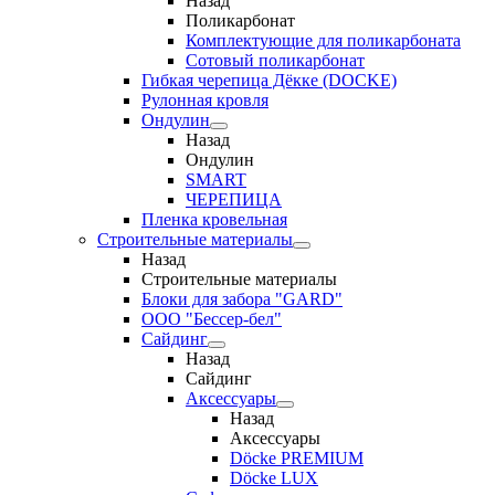
Назад
Поликарбонат
Комплектующие для поликарбоната
Сотовый поликарбонат
Гибкая черепица Дёкке (DOCKE)
Рулонная кровля
Ондулин
Назад
Ондулин
SMART
ЧЕРЕПИЦА
Пленка кровельная
Строительные материалы
Назад
Строительные материалы
Блоки для забора "GARD"
ООО "Бессер-бел"
Сайдинг
Назад
Сайдинг
Аксессуары
Назад
Аксессуары
Döcke PREMIUM
Döcke LUX