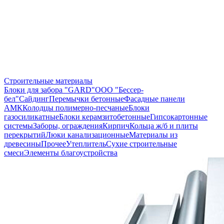
Строительные материалы
Блоки для забора "GARD"
ООО "Бессер-
бел"
Сайдинг
Перемычки бетонные
Фасадные панели
АМК
Колодцы полимерно-песчаные
Блоки
газосиликатные
Блоки керамзитобетонные
Гипсокартонные
системы
Заборы, ограждения
Кирпич
Кольца ж/б и плиты
перекрытий
Люки канализационные
Материалы из
древесины
Прочее
Утеплитель
Сухие строительные
смеси
Элементы благоустройства