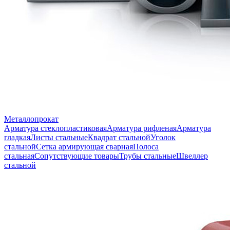
Металлопрокат
Арматура стеклопластиковая
Арматура рифленая
Арматура
гладкая
Листы стальные
Квадрат стальной
Уголок
стальной
Сетка армирующая сварная
Полоса
стальная
Сопутствующие товары
Трубы стальные
Швеллер
стальной