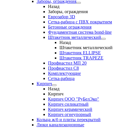
Заборы, ограждения
Назад
Заборы, ограждения
Еврозабор 3D
Сетка-рабица с ПВХ покрытием
Бетонные ограждения
Фундаментная система bond-line
Штакетник металлический
Назад
Штакетник металлический
Штакетник ELLIPSE
Штакетник TRAPEZE
Профнастил МП 20
Профнастил С8
Комплектующие
Сетка-рабица
Кирпич
Назад
Кирпич
Кирпич ООО "РуБелЭко"
Кирпич силикатный
Кирпич керамический
Кирпич огнеупорный
Кольца ж/б и плиты перекрытий
Люки канализационные