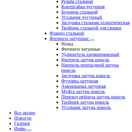
Резьба стальная
Контргайка чугунная
Бочонок стальной
Угольник чугунный
Заглушка стальная эллиптическая
Тройник стальной для сварки
Фланец стальной
Фитинги латунные
Назад
Фитинги латунные
Удлинитель хромированный
Ниппель латунь никель
Ниппель переходной латунь
никель
Заглушка латунь никель
Футорка латунная
Американка латунная
Муфта латунь никель
Переход реборда латунь никель
Тройник латунь никель
Угольник латунь никель
Все акции
Новости
Галерея
Инфо