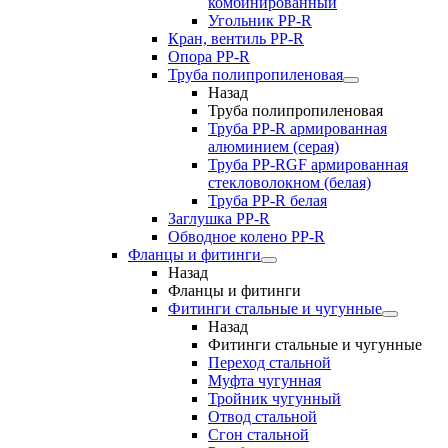
комбинированный
Угольник РР-R
Кран, вентиль PP-R
Опора PP-R
Труба полипропиленовая
Назад
Труба полипропиленовая
Труба PP-R армированная
алюминием (серая)
Труба PP-RGF армированная
стекловолокном (белая)
Труба РР-R белая
Заглушка PP-R
Обводное колено PP-R
Фланцы и фитинги
Назад
Фланцы и фитинги
Фитинги стальные и чугунные
Назад
Фитинги стальные и чугунные
Переход стальной
Муфта чугунная
Тройник чугунный
Отвод стальной
Сгон стальной