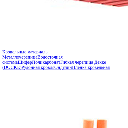
Кровельные материалы
Металлочерепица
Водосточная
система
Шифер
Поликарбонат
Гибкая черепица Дёкке
(DOCKE)
Рулонная кровля
Ондулин
Пленка кровельная